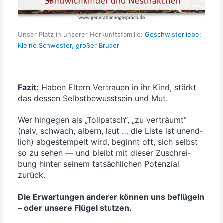
Unser Platz in unse­rer Her­kunfts­fa­mi­lie:
Geschwis­ter­lie­be:
Klei­ne Schwes­ter, gro­ßer Bruder
Fazit:
Haben Eltern Ver­trau­en in ihr Kind, stärkt
das des­sen Selbst­be­wusst­sein und Mut.
Wer hin­ge­gen als „Toll­patsch“, „zu ver­träumt”
(naiv, schwach, albern, laut … die Lis­te ist unend­
lich) abge­stem­pelt wird, beginnt oft, sich selbst
so zu sehen — und bleibt mit die­ser Zuschrei­
bung hin­ter sei­nem tat­säch­li­chen Poten­zi­al
zurück.
Die Erwar­tun­gen ande­rer kön­nen uns beflü­geln
– oder unse­re Flü­gel stutzen.