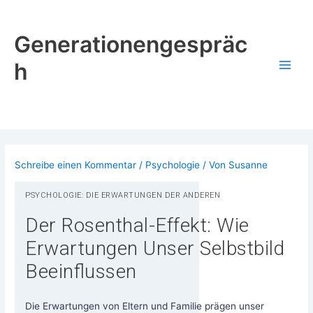
Zum
Inhalt
Generationengespräc
springen
h
Schreibe einen Kommentar
/
Psychologie
/ Von
Susanne
PSY­CHO­LO­GIE: DIE ERWAR­TUN­GEN DER ANDEREN
Der Rosenthal-Effekt: Wie
Erwartungen Unser Selbstbild
Beeinflussen
Die Erwar­tun­gen von Eltern und Fami­lie prä­gen unser