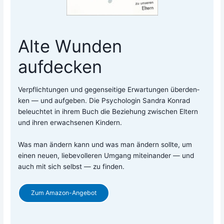
Alte Wunden
aufdecken
Ver­pflich­tun­gen und gegen­sei­ti­ge Erwar­tun­gen über­den­
ken — und auf­ge­ben. Die Psy­cho­lo­gin San­dra Kon­rad
beleuch­tet in ihrem Buch die Bezie­hung zwi­schen Eltern
und ihren erwach­se­nen Kin­dern.
Was man ändern kann und was man ändern soll­te, um
einen neu­en, lie­be­vol­le­ren Umgang mit­ein­an­der — und
auch mit sich selbst — zu finden.
Zum Ama­zon-Ange­bot