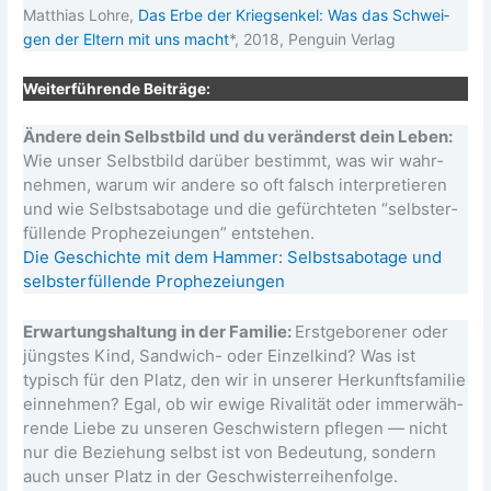
Mat­thi­as Loh­re,
Das Erbe der Kriegs­en­kel: Was das Schwei­
gen der Eltern mit uns macht
*, 2018, Pen­gu­in Verlag
Wei­ter­füh­ren­de Beiträge:
Ände­re dein Selbst­bild und du ver­än­derst dein Leben:
Wie unser Selbst­bild dar­über bestimmt, was wir wahr­
neh­men, war­um wir ande­re so oft falsch inter­pre­tie­ren
und wie Selbst­sa­bo­ta­ge und die gefürch­te­ten “selbst­er­
fül­len­de Pro­phe­zei­un­gen” ent­ste­hen.
Die Geschich­te mit dem Ham­mer: Selbst­sa­bo­ta­ge und
selbst­er­fül­len­de Prophezeiungen
Erwar­tungs­hal­tung in der Fami­lie:
Erst­ge­bo­re­ner oder
jüngs­tes Kind, San­d­­wich- oder Ein­zel­kind? Was ist
typisch für den Platz, den wir in unse­rer Her­kunfts­fa­mi­lie
ein­neh­men? Egal, ob wir ewi­ge Riva­li­tät oder immer­wäh­
ren­de Lie­be zu unse­ren Geschwis­tern pfle­gen — nicht
nur die Bezie­hung selbst ist von Bedeu­tung, son­dern
auch unser Platz in der Geschwis­ter­rei­hen­fol­ge.