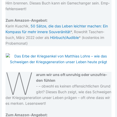
Hirn bren­nen. Die­ses Buch kann ein Game­ch­an­ger sein. Emp­
feh­lens­wert!
Zum Ama­zon-Ange­bot:
Karin Kuschik,
50 Sät­ze, die das Leben leich­ter machen: Ein
Kom­pass für mehr inne­re Sou­ve­rä­ni­tät
*, Rowohlt Taschen­
buch, März 2022 oder als
Hörbuch/Audible
* (kos­ten­los im
Probemonat)
W
ar­um wir uns oft unru­hig oder unzu­frie­
den
füh­len
- – obwohl es kei­nen offen­sicht­li­chen Grund
gibt? Die­ses Buch zeigt, wie das Schwei­gen
der Kriegs­ge­nera­ti­on unser Leben prä­gen – oft ohne dass wir
es mer­ken. Lesens­wert!
Zum Ama­zon-Ange­bot: