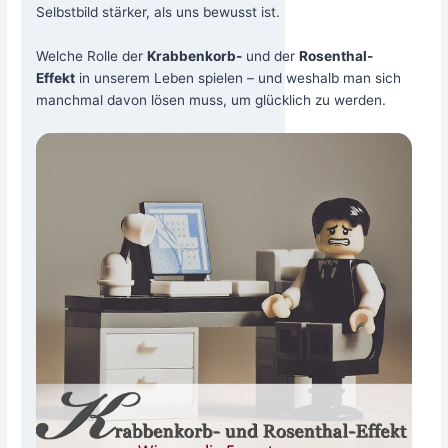
Selbst­bild stär­ker, als uns bewusst ist.
Wel­che Rol­le der
Krab­ben­korb-
und der
Rosen­thal-
Effekt
in unse­rem Leben spie­len – und wes­halb man sich
manch­mal davon lösen muss, um glück­lich zu werden.