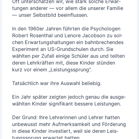
Oft unter­schät­zen wir, wie stark sol­che Erwar­
tun­gen ande­rer — vor allem die unse­rer Fami­lie
— unser Selbst­bild beein­flus­sen.
In den 1960er Jah­ren führ­ten die Psy­cho­lo­gen
Robert Rosen­thal und Len­ore Jacob­son zu sol­
chen Erwar­tungs­hal­tun­gen ein bahn­bre­chen­des
Expe­ri­ment an US-Grund­schu­len durch. Sie
wähl­ten per Zufall eini­ge Schü­ler aus und teil­ten
deren Lehr­kräf­ten mit, die­se Kin­der stün­den
kurz vor einem „Leis­tungs­sprung”.
Tat­säch­lich war ihre Aus­wahl belie­big.
Ein Jahr spä­ter zeig­ten jedoch genau die aus­ge­
wähl­ten Kin­der signi­fi­kant bes­se­re Leis­tun­gen.
Der Grund: Ihre Leh­re­rin­nen und Leh­rer hat­ten
unbe­wusst mehr Auf­merk­sam­keit und För­de­rung
in die­se Kin­der inves­tiert, weil sie deren Leis­
tungs­sprung erwar­tet hat­ten.