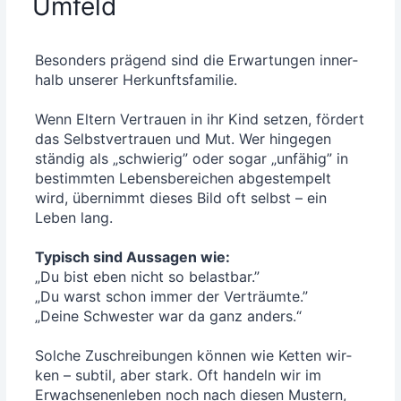
Umfeld
Beson­ders prä­gend sind die Erwar­tun­gen inner­
halb unse­rer Her­kunfts­fa­mi­lie.
Wenn Eltern Ver­trau­en in ihr Kind set­zen, för­dert
das Selbst­ver­trau­en und Mut. Wer hin­ge­gen
stän­dig als „schwie­rig” oder sogar „unfä­hig” in
bestimm­ten Lebens­be­rei­chen abge­stem­pelt
wird, über­nimmt die­ses Bild oft selbst – ein
Leben lang.
Typisch sind Aus­sa­gen wie:
„Du bist eben nicht so belast­bar.”
„Du warst schon immer der Ver­träum­te.”
„Dei­ne Schwes­ter war da ganz anders.“
Sol­che Zuschrei­bun­gen kön­nen wie Ket­ten wir­
ken – sub­til, aber stark. Oft han­deln wir im
Erwach­se­nen­le­ben noch nach die­sen Mus­tern,