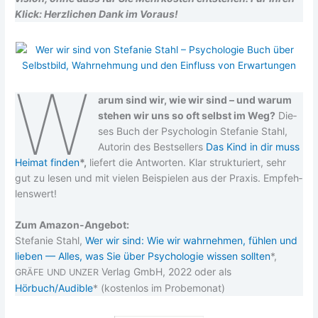
Klick: Herz­li­chen Dank im Voraus!
W
ar­um sind wir, wie wir sind – und war­um
ste­hen wir uns so oft selbst im Weg?
Die­
ses Buch der Psy­cho­lo­gin Ste­fa­nie Stahl,
Autorin des Best­sel­lers
Das Kind in dir muss
Hei­mat fin­den
*,
lie­fert die Ant­wor­ten. Klar struk­tu­riert, sehr
gut zu lesen und mit vie­len Bei­spie­len aus der Pra­xis. Emp­feh­
lens­wert!
Zum Ama­zon-Ange­bot:
Ste­fa­nie Stahl,
Wer wir sind: Wie wir wahr­neh­men, füh­len und
lie­ben — Alles, was Sie über Psy­cho­lo­gie wis­sen soll­ten
*,
Ver­lag GmbH, 2022 oder als
GRÄFE
UND
UNZER
Hörbuch/Audible
* (kos­ten­los im Probemonat)