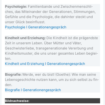
Psy­cho­lo­gie:
Fami­li­en­ban­de und Zwi­schen­mensch­li­
ches, das Mit­ein­an­der der Gene­ra­tio­nen, Stim­mun­gen,
Gefüh­le und die Psy­cho­lo­gie, die dahin­ter steckt und
unser Glück beein­flusst.
Psy­cho­lo­gie I Generationengespräch
Kind­heit und Erzie­hung:
Die Kind­heit ist die prä­gends­te
Zeit in unse­rem Leben. Über Müt­ter und Väter,
Geschwis­ter­lie­be, trans­ge­ne­ra­tio­na­le Ver­er­bung und
Kind­heits­mus­ter, die uns unser gesam­tes Leben beglei­
ten.
Kind­heit und Erzie­hung I Generationengespräch
Bio­gra­fie:
Wer­de, wer du bist! (Goe­the): Wie man sei­ne
Lebens­ge­schich­te nut­zen kann, um zu sich selbst zu fin­
den.
Bio­gra­fie I Generationengespräch
Bild­nach­wei­se: