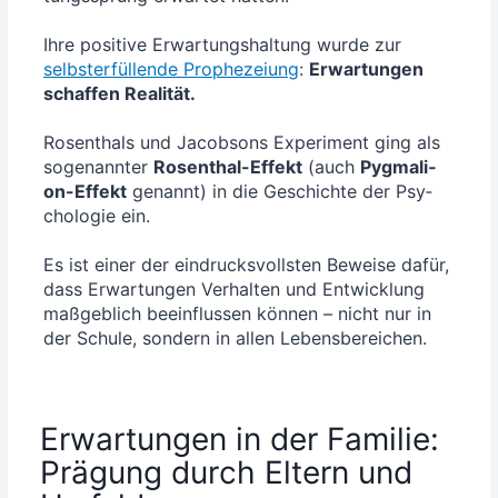
Ihre posi­ti­ve Erwar­tungs­hal­tung wur­de zur
selbst­er­fül­len­de Pro­phe­zei­ung
:
Erwar­tun­gen
schaf­fen Rea­li­tät.
Rosenthals und Jacob­sons Expe­ri­ment ging als
soge­nann­ter
Rosen­thal-Effekt
(auch
Pyg­ma­li­
on-Effekt
genannt) in die Geschich­te der Psy­
cho­lo­gie ein.
Es ist einer der ein­drucks­volls­ten Bewei­se dafür,
dass Erwar­tun­gen Ver­hal­ten und Ent­wick­lung
maß­geb­lich beein­flus­sen kön­nen – nicht nur in
der Schu­le, son­dern in allen Lebensbereichen.
Erwartungen in der Familie:
Prägung durch Eltern und