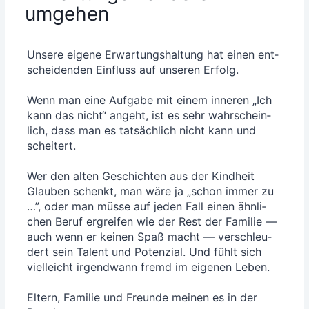
umgehen
Unse­re eige­ne Erwar­tungs­hal­tung hat einen ent­
schei­den­den Ein­fluss auf unse­ren Erfolg.
Wenn man eine Auf­ga­be mit einem inne­ren „Ich
kann das nicht“ angeht, ist es sehr wahr­schein­
lich, dass man es tat­säch­lich nicht kann und
schei­tert.
Wer den alten Geschich­ten aus der Kind­heit
Glau­ben schenkt, man wäre ja „schon immer zu
…”, oder man müs­se auf jeden Fall einen ähn­li­
chen Beruf ergrei­fen wie der Rest der Fami­lie —
auch wenn er kei­nen Spaß macht — ver­schleu­
dert sein Talent und Poten­zi­al. Und fühlt sich
viel­leicht irgend­wann fremd im eige­nen Leben.
Eltern, Fami­lie und Freun­de mei­nen es in der