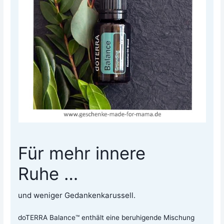
Für mehr innere
Ruhe …
und weni­ger Gedankenkarussell.
doTER­RA Balan­ce™ ent­hält eine beru­hi­gen­de Mischung