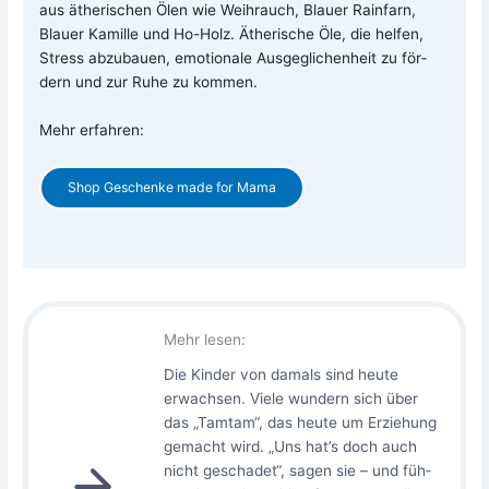
aus äthe­ri­schen Ölen wie Weih­rauch, Blau­er Rain­farn,
Blau­er Kamil­le und Ho-Holz. Äthe­ri­sche Öle, die hel­fen,
Stress abzu­bau­en, emo­tio­na­le Aus­ge­gli­chen­heit zu för­
dern und zur Ruhe zu kom­men.
Mehr erfah­ren:
Shop Geschen­ke made for Mama
Mehr lesen:
Die Kin­der von damals sind heu­te
erwach­sen. Vie­le wun­dern sich über
das „Tam­tam“, das heu­te um Erzie­hung
gemacht wird. „Uns hat’s doch auch
nicht gescha­det“, sagen sie – und füh­