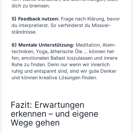
dich zu brem­sen.
5)
Feed­back nut­zen:
Fra­ge nach Klä­rung, bevor
du inter­pre­tierst. So ver­hin­derst du Miss­ver­
ständ­nis­se.
6)
Men­ta­le Unter­stüt­zung:
Medi­ta­ti­on, Atem­
tech­ni­ken, Yoga, äthe­ri­sche Öle … kön­nen hel­
fen, emo­tio­na­len Bal­last los­zu­las­sen und inne­re
Ruhe zu fin­den. Denn nur wenn wir inner­lich
ruhig und ent­spannt sind, sind wir gute Den­ker
und kön­nen krea­ti­ve Lösun­gen finden.
Fazit: Erwartungen
erkennen – und eigene
Wege gehen