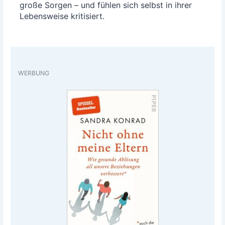
gro­ße Sor­gen – und füh­len sich selbst in ihrer
Lebens­wei­se kritisiert.
WERBUNG