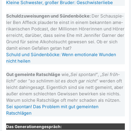
Klei­ne Schwes­ter, gro­ßer Bru­der: Geschwisterliebe
Schuld­zu­wei­sun­gen und Sün­den­bö­cke:
Der Schau­spie­
ler Ben Affleck plau­der­te einst in einem bekann­ten ame­
ri­ka­ni­schen Pod­cast, der Mil­lio­nen Höre­rin­nen und Hörer
erreicht, dar­über, dass sei­ne Ehe mit Jen­ni­fer Gar­ner der
Grund für sei­ne Alko­hol­sucht gewe­sen sei. Ob er sich
damit einen Gefal­len getan hat?
Schuld und Sün­den­bö­cke: Wenn emo­tio­na­le Wun­den
nicht heilen
Gut gemein­te Rat­schlä­ge
wie„
Sei spon­tan!
“, „
Sei fröh­
lich!
” oder “
so schlimm ist es doch gar nicht
” wer­den oft
leicht dahin­ge­sagt. Eigent­lich sind sie nett gemeint, aber
außer einem schlech­ten Gewis­sen bewir­ken sie nichts.
War­um sol­che Rat­schlä­ge oft mehr scha­den als nüt­zen.
Sei spon­tan! Das Pro­blem mit gut gemein­ten
Ratschlägen
Das Gene­ra­tio­nen­ge­spräch: