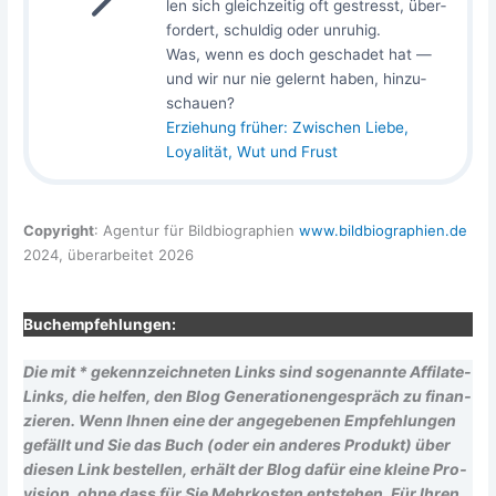
len sich gleich­zei­tig oft gestresst, über­
for­dert, schul­dig oder unru­hig.
Was, wenn es doch gescha­det hat —
und wir nur nie gelernt haben, hin­zu­
schau­en?
Erzie­hung frü­her: Zwi­schen Lie­be,
Loya­li­tät, Wut und Frust
Copy­right
: Agen­tur für Bild­bio­gra­phien
www​.bild​bio​gra​phien​.de
2024, über­ar­bei­tet 2026
Buch­emp­feh­lun­gen:
Die mit * gekenn­zeich­ne­ten Links sind soge­nann­te Affi­la­te-
Links, die hel­fen, den Blog Gene­ra­tio­nen­ge­spräch zu finan­
zie­ren. Wenn Ihnen eine der ange­ge­be­nen Emp­feh­lun­gen
gefällt und Sie das Buch (oder ein ande­res Pro­dukt) über
die­sen Link bestel­len, erhält der Blog dafür eine klei­ne Pro­
vi­si­on, ohne dass für Sie Mehr­kos­ten ent­ste­hen. Für Ihren