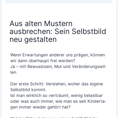
Aus alten Mustern
ausbrechen: Sein Selbstbild
neu gestalten
Wenn Erwar­tun­gen ande­rer uns prä­gen, kön­nen
wir dann über­haupt frei wer­den?
Ja – mit Bewusst­sein, Mut und Ver­än­de­rungs­wil­
len.
Der ers­te Schritt: Ver­ste­hen, woher das eige­ne
Selbst­bild kommt.
Ist man wirk­lich so ver­träumt, wenig belast­bar
oder was auch immer, wie man es seit Kin­der­ta­
gen immer wie­der gehört hat?