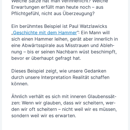
Wel­che Sät­ze hat man ver­in­ner­licht? Wel­che
Erwar­tun­gen erfüllt man heu­te noch – aus
Pflicht­ge­fühl, nicht aus Über­zeu­gung?
Ein berühm­tes Bei­spiel ist Paul Watz­la­wicks
„
Geschich­te mit dem Ham­mer
”: Ein Mann will
sich einen Ham­mer lei­hen, gerät aber inner­lich in
eine Abwärts­spi­ra­le aus Miss­trau­en und Ableh­
nung – bis er sei­nen Nach­barn wüst beschimpft,
bevor er über­haupt gefragt hat.
Die­ses Bei­spiel zeigt, wie unse­re Gedan­ken
durch unse­re Inter­pre­ta­ti­on Rea­li­tät schaf­fen
kön­nen.
Ähn­lich ver­hält es sich mit inne­ren Glau­bens­sät­
zen: Wenn wir glau­ben, dass wir schei­tern, wer­
den wir oft schei­tern – nicht weil wir es müs­sen,
son­dern weil wir es erwarten.