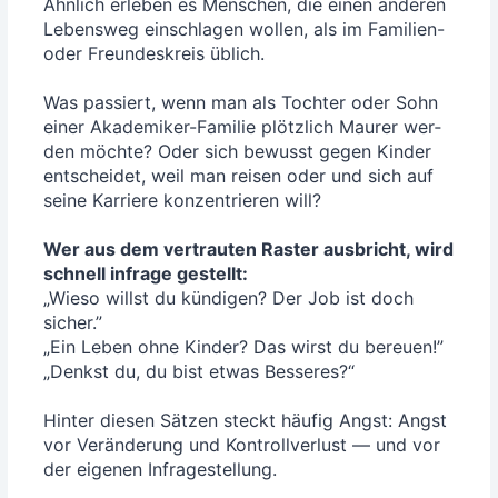
Ähn­lich erle­ben es Men­schen, die einen ande­ren
Lebens­weg ein­schla­gen wol­len, als im Fami­li­en-
oder Freun­des­kreis üblich.
Was pas­siert, wenn man als Toch­ter oder Sohn
einer Aka­de­mi­ker-Fami­lie plötz­lich Mau­rer wer­
den möch­te? Oder sich bewusst gegen Kin­der
ent­schei­det, weil man rei­sen oder und sich auf
sei­ne Kar­rie­re kon­zen­trie­ren will?
Wer aus dem ver­trau­ten Ras­ter aus­bricht, wird
schnell infra­ge gestellt:
„Wie­so willst du kün­di­gen? Der Job ist doch
sicher.”
„Ein Leben ohne Kin­der? Das wirst du bereu­en!”
„Denkst du, du bist etwas Bes­se­res?“
Hin­ter die­sen Sät­zen steckt häu­fig Angst: Angst
vor Ver­än­de­rung und Kon­troll­ver­lust — und vor
der eige­nen Infra­ge­stel­lung.