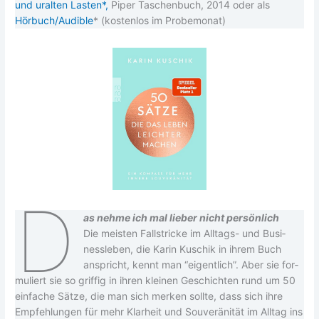
und uralten Las­ten
*,
Piper Taschen­buch, 2014 oder als
Hörbuch/Audible
* (kos­ten­los im Probemonat)
D
as neh­me ich mal lie­ber nicht per­sön­lich
Die meis­ten Fall­stri­cke im All­tags- und Busi­
ness­le­ben, die Karin Kuschik in ihrem Buch
anspricht, kennt man “eigent­lich”. Aber sie for­
mu­liert sie so grif­fig in ihren klei­nen Geschich­ten rund um 50
ein­fa­che Sät­ze, die man sich mer­ken soll­te, dass sich ihre
Emp­feh­lun­gen für mehr Klar­heit und Sou­ve­rä­ni­tät im All­tag ins