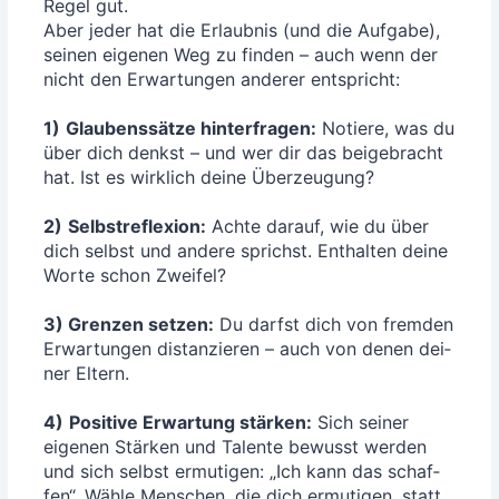
Regel gut.
Aber jeder hat die Erlaub­nis (und die Auf­ga­be),
sei­nen eige­nen Weg zu fin­den – auch wenn der
nicht den Erwar­tun­gen ande­rer ent­spricht:
1)
Glau­bens­sät­ze hin­ter­fra­gen:
Notie­re, was du
über dich denkst – und wer dir das bei­gebracht
hat. Ist es wirk­lich dei­ne Über­zeu­gung?
2)
Selbst­re­fle­xi­on:
Ach­te dar­auf, wie du über
dich selbst und ande­re sprichst. Ent­hal­ten dei­ne
Wor­te schon Zwei­fel?
3) Gren­zen set­zen:
Du darfst dich von frem­den
Erwar­tun­gen distan­zie­ren – auch von denen dei­
ner Eltern.
4)
Posi­ti­ve Erwar­tung stär­ken:
Sich sei­ner
eige­nen Stär­ken und Talen­te bewusst wer­den
und sich selbst ermu­ti­gen: „Ich kann das schaf­
fen“. Wäh­le Men­schen, die dich ermu­ti­gen, statt