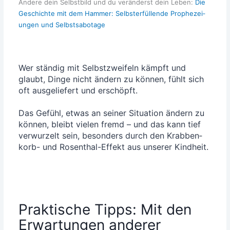
Ände­re dein Selbst­bild und du ver­än­derst dein Leben:
Die
Geschich­te mit dem Ham­mer: Selbst­er­fül­len­de Pro­phe­zei­
un­gen und Selbstsabotage
Wer stän­dig mit Selbst­zwei­feln kämpft und
glaubt, Din­ge nicht ändern zu kön­nen, fühlt sich
oft aus­ge­lie­fert und erschöpft.
Das Gefühl, etwas an sei­ner Situa­ti­on ändern zu
kön­nen, bleibt vie­len fremd – und das kann tief
ver­wur­zelt sein, beson­ders durch den Krab­ben­
korb- und Rosen­thal-Effekt aus unse­rer Kindheit.
Praktische Tipps: Mit den
Erwartungen anderer