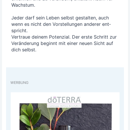
Wachs­tum.
Jeder darf sein Leben selbst gestal­ten, auch
wenn es nicht den Vor­stel­lun­gen ande­rer ent­
spricht.
Ver­traue dei­nem Poten­zi­al. Der ers­te Schritt zur
Ver­än­de­rung beginnt mit einer neu­en Sicht auf
dich selbst.
WERBUNG