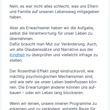
Nein, es war nicht alles schlecht, was uns Eltern
und Fami­lie auf unse­ren Lebens­weg mit­ge­ge­ben
haben.
Aber als Erwach­se­ner haben wir die Auf­ga­be,
selbst die Ver­ant­wor­tung für unser Leben zu
über­neh­men.
Dafür braucht man Mut zur Ver­än­de­rung. Auch,
um alte Glau­bens­sät­ze und Nar­ra­ti­ve aus der
Kind­heit
zu über­prü­fen und viel­leicht infra­ge zu
stel­len.
Der Rosen­thal-Effekt zeigt ein­drucks­voll, wie
mäch­tig psy­cho­lo­gi­schen Mecha­nis­men sind,
und wie sehr sie unser Leben beein­flus­sen kön­
nen. Die Erwar­tun­gen ande­rer kön­nen uns auf­
bau­en – oder ein Leben lang blo­ckie­ren.
Wenn wir ler­nen, unse­re inne­ren Pro­gram­me zu
erken­nen und zu ver­än­dern, ent­steht Raum für