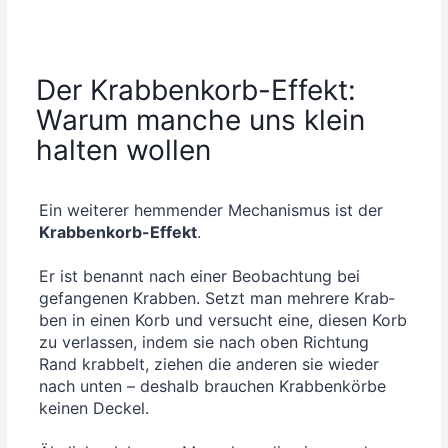
Der Krabbenkorb-Effekt:
Warum manche uns klein
halten wollen
Ein wei­te­rer hem­men­der Mecha­nis­mus ist der
Krab­ben­korb-Effekt
.
Er ist benannt nach einer Beob­ach­tung bei
gefan­ge­nen Krab­ben. Setzt man meh­re­re Krab­
ben in einen Korb und ver­sucht eine, die­sen Korb
zu ver­las­sen, indem sie nach oben Rich­tung
Rand krab­belt, zie­hen die ande­ren sie wie­der
nach unten – des­halb brau­chen Krab­ben­kör­be
kei­nen Deckel.