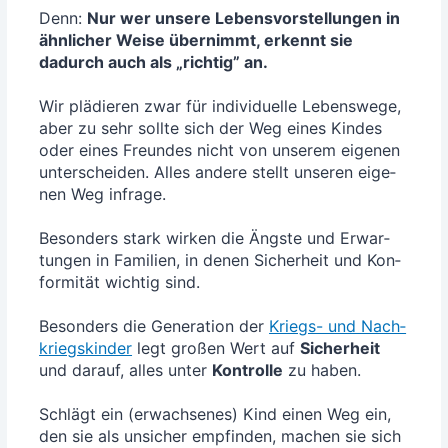
Denn:
Nur wer unse­re Lebens­vor­stel­lun­gen in
ähn­li­cher Wei­se über­nimmt, erkennt sie
dadurch auch als „rich­tig” an.
Wir plä­die­ren zwar für indi­vi­du­el­le Lebens­we­ge,
aber zu sehr soll­te sich der Weg eines Kin­des
oder eines Freun­des nicht von unse­rem eige­nen
unter­schei­den. Alles ande­re stellt unse­ren eige­
nen Weg infra­ge.
Beson­ders stark wir­ken die Ängs­te und Erwar­
tun­gen in Fami­li­en, in denen Sicher­heit und Kon­
for­mi­tät wich­tig sind.
Beson­ders die Gene­ra­ti­on der
Kriegs- und Nach­
kriegs­kin­der
legt gro­ßen Wert auf
Sicher­heit
und dar­auf, alles unter
Kon­trol­le
zu haben.
Schlägt ein (erwach­se­nes) Kind einen Weg ein,
den sie als unsi­cher emp­fin­den, machen sie sich