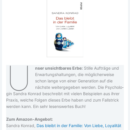
U
nser unsicht­ba­res Erbe:
Stil­le Auf­trä­ge und
Erwar­tungs­hal­tun­gen, die mög­li­cher­wei­se
schon lan­ge von einer Gene­ra­ti­on auf die
nächs­te wei­ter­ge­ge­ben wer­den. Die Psy­cho­lo­
gin San­dra Kon­rad beschreibt mit vie­len Bei­spie­len aus ihrer
Pra­xis, wel­che Fol­gen die­ses Erbe haben und zum Fall­strick
wer­den kann. Ein sehr lesens­wer­tes Buch!
Zum Ama­zon-Ange­bot:
San­dra Kon­rad,
Das bleibt in der Fami­lie: Von Lie­be, Loya­li­tät