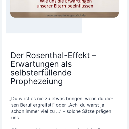
Der Rosenthal-Effekt –
Erwartungen als
selbsterfüllende
Prophezeiung
„
Du wirst es nie zu etwas brin­gen, wenn du die­
sen Beruf ergreifst!” oder „Ach, du warst ja
schon immer viel zu …” – sol­che Sät­ze prä­gen
uns.