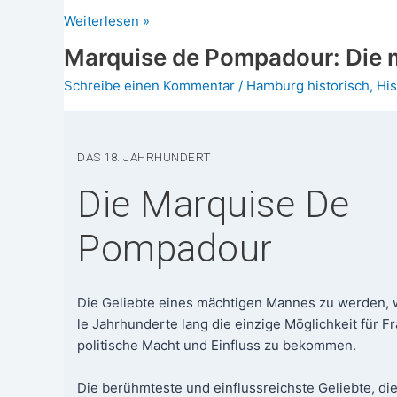
burg
Hamburg
Weiterlesen »
unter
unter
Was­
Marquise de Pompadour: Die 
Wasser:
ser:
Die
Schreibe einen Kommentar
/
Hamburg historisch
,
His
Die
Sturmflut
Sturm­
1962
flut
1962
DAS 18. JAHRHUNDERT
Die Marquise De
Pompadour
Die Gelieb­te eines mäch­ti­gen Man­nes zu wer­den, 
le Jahr­hun­der­te lang die ein­zi­ge Mög­lich­keit für Fr
poli­ti­sche Macht und Ein­fluss zu bekom­men.
Die berühm­tes­te und ein­fluss­reichs­te Gelieb­te, die 