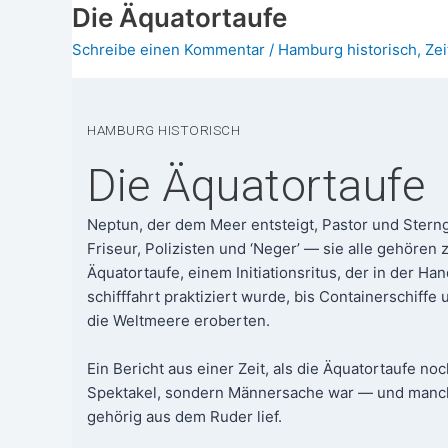
Die
Die Äquatortaufe
Die
Ope­
Operation
Schreibe einen Kommentar
/
Hamburg historisch
,
Ze
ra­
Gomorrha
ti­
on
Gomor­
HAM­BURG HISTORISCH
rha
Die Äquatortaufe
Nep­tun, der dem Meer ent­steigt, Pas­tor und Stern­g
Fri­seur, Poli­zis­ten und ‘Neger’ — sie alle gehö­ren 
Äqua­tor­tau­fe, einem Initia­ti­ons­ri­tus, der in der Han
schiff­fahrt prak­ti­ziert wur­de, bis Con­tai­ner­schif­fe
die Welt­mee­re erober­ten.
Ein Bericht aus einer Zeit, als die Äqua­tor­tau­fe no
Spek­ta­kel, son­dern Män­ner­sa­che war — und manc
gehö­rig aus dem Ruder lief.