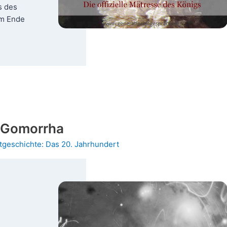
s des
 Am Ende
n Gomorrha
tgeschichte: Das 20. Jahrhundert