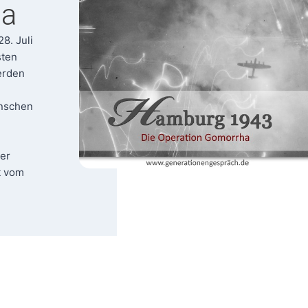
ha
28. Juli
sten
er­den
en­schen
der
it vom