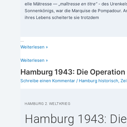
el­le Mätres­se — „
maî­tres­se en tit­re“
- des Uren­kel
Son­nen­kö­nigs, war die Mar­qui­se de Pom­pa­dour.
ihres Lebens schei­ter­te sie trotzdem
…
Mar­
Wei­ter­le­sen »
qui­
Marquise
Weiterlesen »
se
de
de
Hamburg 1943: Die Operatio
Pompadour:
Pom­
Die
Schreibe einen Kommentar
/
Hamburg historisch
,
Zei
pa­
mächtigste
dour:
Mätresse
Die
Frankreichs
mäch­
HAM­BURG 2. WELTKRIEG
tigs­
Hamburg 1943: Die
te
Mätres­