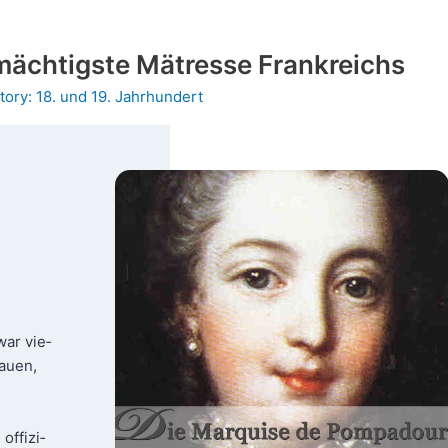
mächtigste Mätresse Frankreichs
tory: 18. und 19. Jahrhundert
war vie­
au­en,
offi­zi­