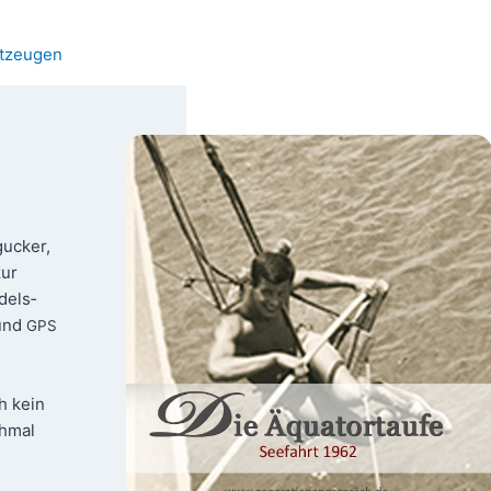
itzeugen
u­cker,
zur
­dels­
 und
GPS
ch kein
h­mal