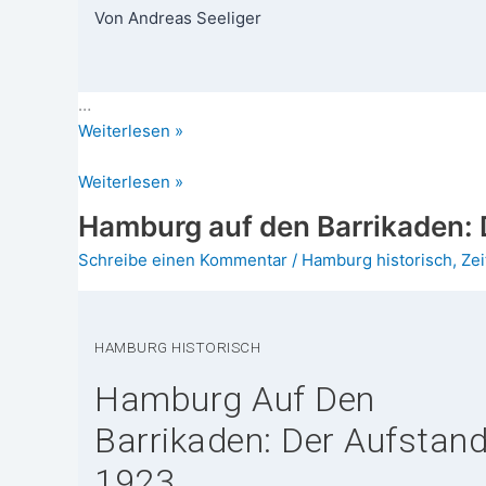
Von Andre­as Seeliger
…
Die
Wei­ter­le­sen »
Äqua­
Die
Weiterlesen »
tor­
Äquatortaufe
tau­
Hamburg auf den Barrikaden: 
fe
Schreibe einen Kommentar
/
Hamburg historisch
,
Zei
HAM­BURG HISTORISCH
Hamburg Auf Den
Barrikaden: Der Aufstan
1923