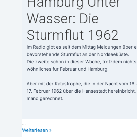
Hamburg Unter
Wasser: Die
Sturmflut 1962
Im Radio gibt es seit dem Mit­tag Mel­dun­gen über 
bevor­ste­hen­de Sturm­flut an der Nord­see­küs­te.
Die zwei­te schon in die­ser Woche, trotz­dem nicht
wöhn­li­ches für Febru­ar und Ham­burg.
Aber mit der Kata­stro­phe, die in der Nacht vom 16.
17. Febru­ar 1962 über die Han­se­stadt her­ein­bricht,
mand gerechnet.
…
Ham­
Wei­ter­le­sen »