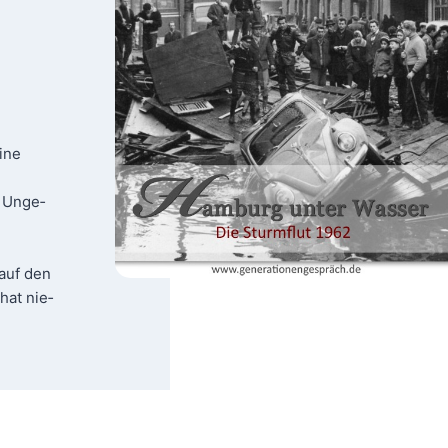
eine
s Unge­
 auf den
 hat nie­