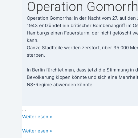
se
Operation Gomorr
Frank­
reichs
Ope­ra­ti­on Gomor­rha: In der Nacht vom 27. auf den 
1943 ent­zün­det ein bri­ti­scher Bom­ben­an­griff im O
Ham­burgs einen Feu­er­sturm, der nicht gelöscht w
kann.
Gan­ze Stadt­tei­le wer­den zer­stört, über 35.000 M
ster­ben.
In Ber­lin fürch­tet man, dass jetzt die Stim­mung in 
Bevöl­ke­rung kip­pen könn­te und sich eine Mehr­he
NS-Regime abwen­den könnte.
…
Ham­
Wei­ter­le­sen »
burg
Hamburg
Weiterlesen »
1943:
1943: