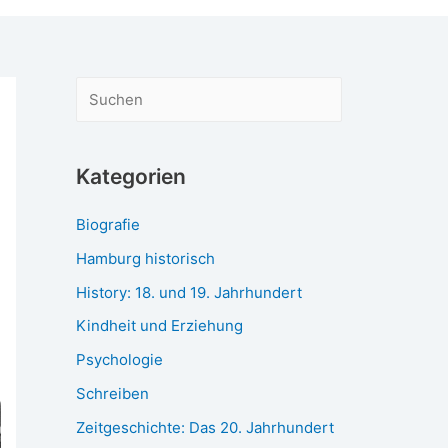
S
u
c
Kategorien
h
e
Biografie
n
Hamburg historisch
History: 18. und 19. Jahrhundert
Kindheit und Erziehung
Psychologie
Schreiben
Zeitgeschichte: Das 20. Jahrhundert