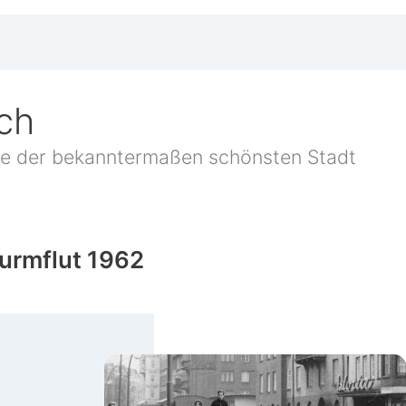
ch
te der bekann­ter­ma­ßen schöns­ten Stadt
urmflut 1962