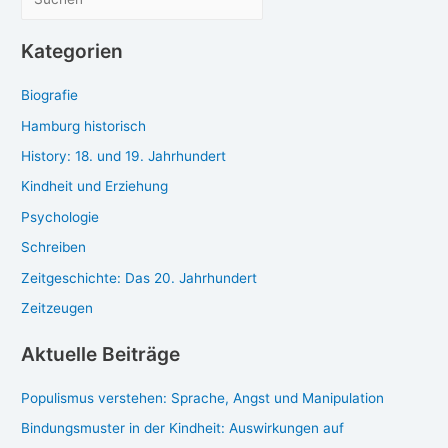
verhindert
Ent­
u
schei­
c
Kategorien
dun­
h
gen
Biografie
e
ver­
hin­
n
Hamburg historisch
dert
History: 18. und 19. Jahrhundert
Kindheit und Erziehung
Psychologie
Schreiben
Zeitgeschichte: Das 20. Jahrhundert
Zeitzeugen
Aktuelle Beiträge
Populismus verstehen: Sprache, Angst und Manipulation
Bindungsmuster in der Kindheit: Auswirkungen auf