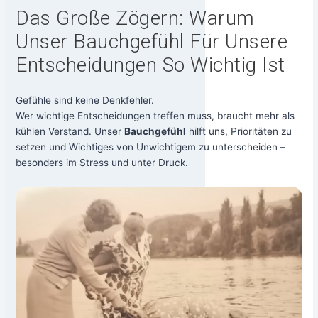
Das Große Zögern: Warum
Unser Bauchgefühl Für Unsere
Entscheidungen So Wichtig Ist
Gefüh­le sind kei­ne Denk­feh­ler.
Wer wich­ti­ge Ent­schei­dun­gen tref­fen muss, braucht mehr als
küh­len Ver­stand. Unser
Bauch­ge­fühl
hilft uns, Prio­ri­tä­ten zu
set­zen und Wich­ti­ges von Unwich­ti­gem zu unter­schei­den –
beson­ders im Stress und unter Druck.