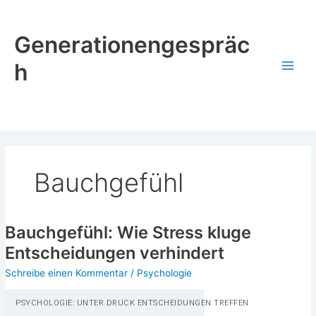
Zum
Inhalt
Generationengespräc
springen
h
Bauchgefühl
Bauchgefühl: Wie Stress kluge
Entscheidungen verhindert
Schreibe einen Kommentar
/
Psychologie
PSY­CHO­LO­GIE: UNTER DRUCK ENT­SCHEI­DUN­GEN TREFFEN