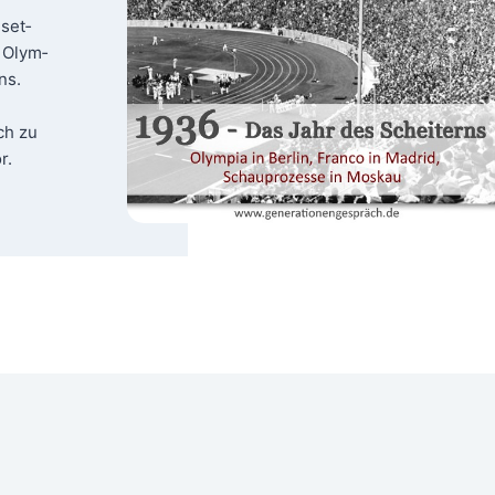
eset­
 Olym­
ns.
ich zu
r.