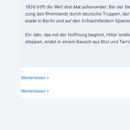
1936 trifft die Welt drei Mal auf­ein­an­der: Bei der B
zung des Rhein­lands durch deut­sche Trup­pen, der
pia­de in Ber­lin und auf den Schlacht­fel­dern Spa­ni­e
Ein Jahr, das mit der Hoff­nung beginnt, Hit­ler end­l
stop­pen, endet in einem Rausch aus Blut und Terro
…
1936:
Wei­ter­le­sen »
Das
1936:
Weiterlesen »
Jahr
Das
des
Jahr
Schei­
des
terns
Scheiterns