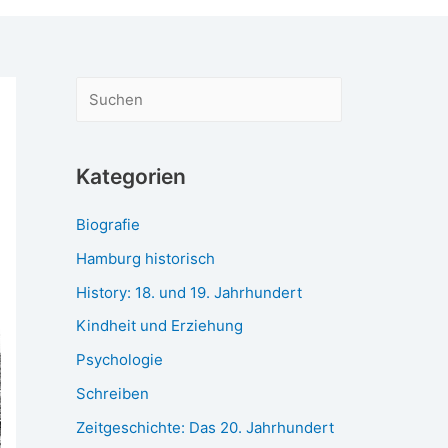
S
u
c
Kategorien
h
e
Biografie
n
Hamburg historisch
History: 18. und 19. Jahrhundert
Kindheit und Erziehung
Psychologie
Schreiben
Zeitgeschichte: Das 20. Jahrhundert