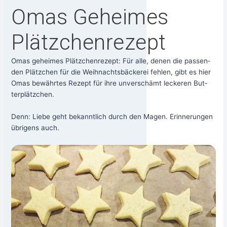
Omas Geheimes
Plätzchenrezept
Omas gehei­mes Plätz­chen­re­zept: Für alle, denen die pas­sen­
den Plätz­chen für die Weih­nachts­bä­cke­rei feh­len, gibt es hier
Omas bewähr­tes Rezept für ihre unver­schämt lecke­ren But­
ter­plätz­chen.
Denn: Lie­be geht bekannt­lich durch den Magen. Erin­ne­run­gen
übri­gens auch.