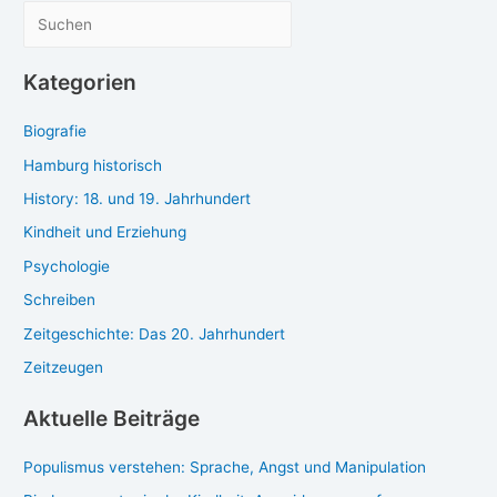
zarte
zept
S
Butterplätzchen
für
u
zar­
c
Kategorien
te
h
But­
Biografie
e
ter­
plätz­
n
Hamburg historisch
chen
History: 18. und 19. Jahrhundert
Kindheit und Erziehung
Psychologie
Schreiben
Zeitgeschichte: Das 20. Jahrhundert
Zeitzeugen
Aktuelle Beiträge
Populismus verstehen: Sprache, Angst und Manipulation