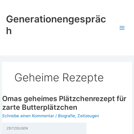
Zum
Inhalt
Generationengespräc
springen
h
Geheime Rezepte
Omas geheimes Plätzchenrezept für
zarte Butterplätzchen
Schreibe einen Kommentar
/
Biografie
,
Zeitzeugen
ZEIT­ZEU­GEN