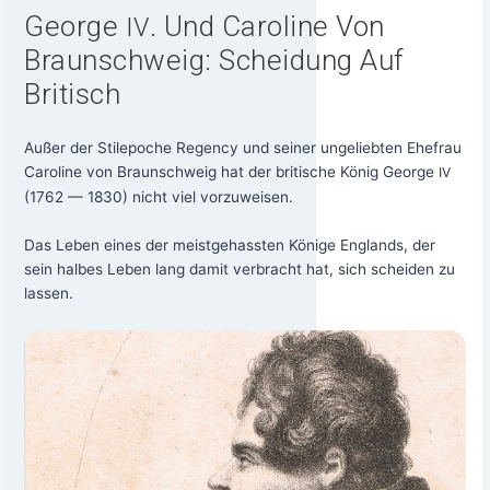
George
. Und Caroline Von
IV
Braunschweig: Scheidung Auf
Britisch
Außer der Stil­epo­che Regen­cy und sei­ner unge­lieb­ten Ehe­frau
Caro­li­ne von Braun­schweig hat der bri­ti­sche König Geor­ge
IV
(1762 — 1830) nicht viel vor­zu­wei­sen.
Das Leben eines der meist­ge­hass­ten Köni­ge Eng­lands, der
sein hal­bes Leben lang damit ver­bracht hat, sich schei­den zu
lassen.