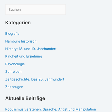
Scheidung
Schei­
auf
dung
S
britisch
auf
u
bri­
c
Kategorien
tisch
h
Biografie
e
n
Hamburg historisch
History: 18. und 19. Jahrhundert
Kindheit und Erziehung
Psychologie
Schreiben
Zeitgeschichte: Das 20. Jahrhundert
Zeitzeugen
Aktuelle Beiträge
Populismus verstehen: Sprache, Angst und Manipulation