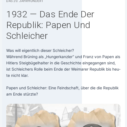
DAS 20. JAHRHUNDERT
1932 — Das Ende Der
Republik: Papen Und
Schleicher
Was will eigent­lich die­ser Schlei­cher?
Wäh­rend Brü­ning als „Hun­ger­kanz­ler“ und Franz von Papen als
Hit­lers Steig­bü­gel­hal­ter in die Geschich­te ein­ge­gan­gen sind,
ist Schlei­chers Rol­le beim Ende der Wei­ma­rer Repu­blik bis heu­
te nicht klar.
Papen und Schlei­cher: Eine Feind­schaft, über die die Repu­blik
am Ende stürzte?