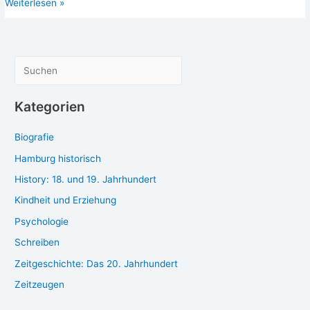
Das
Weiterlesen »
der
Ende
Wei­
der
ma­
Weimarer
rer
Republik:
Repu­
S
Papen
blik:
u
und
Papen
c
Kategorien
Schleicher
und
h
Schlei­
Biografie
e
cher
n
Hamburg historisch
History: 18. und 19. Jahrhundert
Kindheit und Erziehung
Psychologie
Schreiben
Zeitgeschichte: Das 20. Jahrhundert
Zeitzeugen