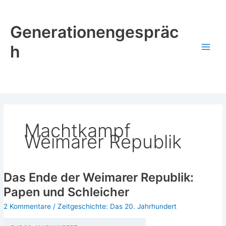
Zum
Inhalt
Generationengespräc
springen
h
Machtkampf
Weimarer Republik
Das Ende der Weimarer Republik:
Papen und Schleicher
2 Kommentare
/
Zeitgeschichte: Das 20. Jahrhundert