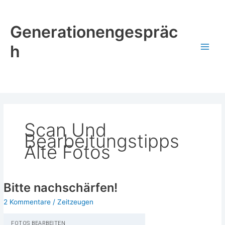
Zum
Inhalt
Generationengespräc
springen
h
Scan Und
Bearbeitungstipps
Alte Fotos
Bitte nachschärfen!
2 Kommentare
/
Zeitzeugen
FOTOS BEAR­BEI­TEN