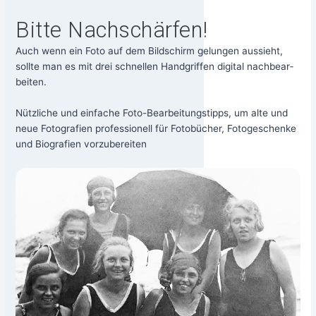
Bitte Nachschärfen!
Auch wenn ein Foto auf dem Bild­schirm gelun­gen aus­sieht,
soll­te man es mit drei schnel­len Hand­grif­fen digi­tal nach­be­ar­
bei­ten.
Nütz­li­che und ein­fa­che Foto-Bear­bei­tungs­tipps, um alte und
neue Foto­gra­fien pro­fes­sio­nell für Foto­bü­cher, Foto­ge­schen­ke
und Bio­gra­fien vorzubereiten