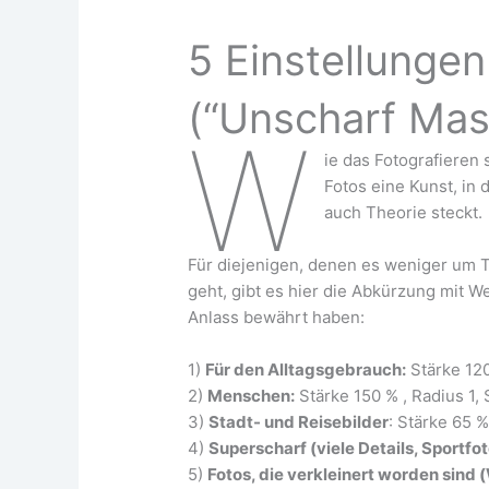
5 Einstellungen
(“Unscharf Mas
W
ie das Foto­gra­fie­ren 
Fotos eine Kunst, in
auch Theo­rie steckt.
Für die­je­ni­gen, denen es weni­ger um T
geht, gibt es hier die Abkür­zung mit W
Anlass bewährt haben:
1)
Für den All­tags­ge­brauch:
Stär­ke 120
2)
Men­schen:
Stär­ke 150 % , Radi­us 1,
3)
Stadt- und Rei­se­bil­der
: Stär­ke 65 
4)
Super­scharf (vie­le Details, Sport­fo­
5)
Fotos, die ver­klei­nert wor­den sind