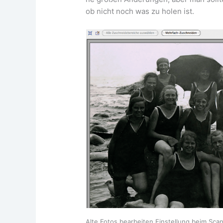
ob nicht noch was zu holen ist.
Alte Fotos bear­bei­ten Ein­stel­lung beim Sca