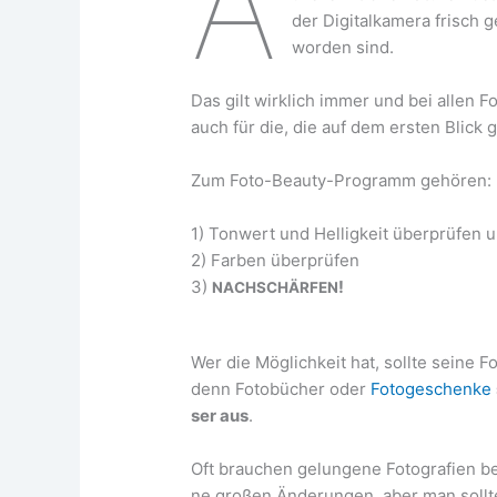
A
der Digi­tal­ka­me­ra frisc
wor­den sind.
Das gilt wirk­lich immer und bei allen Fo
auch für die, die auf dem ers­ten Blick
Zum Foto-Beau­ty-Pro­gramm gehö­ren:
1) Ton­wert und Hel­lig­keit über­prü­fen
2) Far­ben über­prü­fen
3)
!
NACHSCHÄRFEN
Wer die Mög­lich­keit hat, soll­te sei­ne F
denn Foto­bü­cher oder
Foto­ge­schen­ke
ser aus
.
Oft brau­chen gelun­ge­ne Foto­gra­fien be
ne gro­ßen Ände­run­gen, aber man soll­te