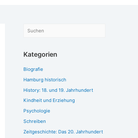
S
u
c
Kategorien
h
e
Biografie
n
Hamburg historisch
History: 18. und 19. Jahrhundert
Kindheit und Erziehung
Psychologie
Schreiben
Zeitgeschichte: Das 20. Jahrhundert