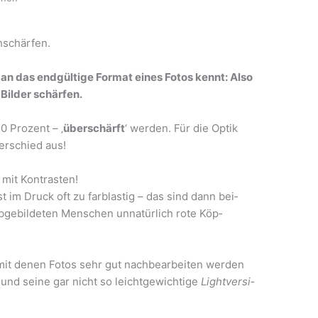
hschärfen.
an das end­gül­ti­ge For­mat eines Fotos kennt: Also
 Bil­der schärfen.
0 Pro­zent – ‚
über­schärft
‘ wer­den. Für die Optik
er­schied aus!
mit Kon­tras­ten!
t im Druck oft zu farb­las­tig – das sind dann bei­
bge­bil­de­ten Men­schen unna­tür­lich rote Köp­
 mit denen Fotos sehr gut nach­be­ar­bei­ten wer­den
und sei­ne gar nicht so leicht­ge­wich­ti­ge
Light­ver­si­