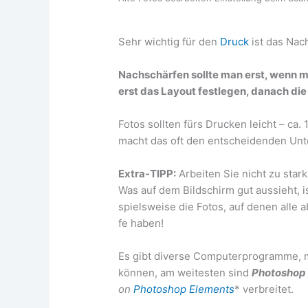
Sehr wich­tig für den
Druck
ist das Nac
Nach­schär­fen soll­te man erst, wenn m
erst das Lay­out fest­le­gen, danach die
Fotos soll­ten fürs Dru­cken leicht – ca. 1
macht das oft den ent­schei­den­den Unt
Extra-TIPP:
Arbei­ten Sie nicht zu stark 
Was auf dem Bild­schirm gut aus­sieht, is
spiels­wei­se die Fotos, auf denen alle a
fe haben!
Es gibt diver­se Com­pu­ter­pro­gram­me,
kön­nen, am wei­tes­ten sind
Pho­to­shop
on
Pho­to­shop Ele­ments
* ver­brei­tet.