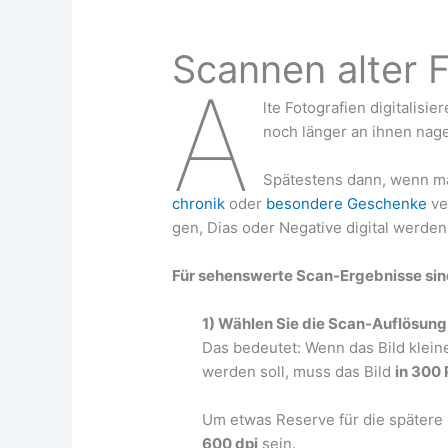
Scannen alter 
A
lte Foto­gra­fien digi­ta­li­
noch län­ger an ihnen nagen
Spä­tes­tens dann, wenn 
chro­nik
oder
beson­de­re Geschen­ke
ver
gen, Dias oder Nega­ti­ve digi­tal werden
Für sehens­wer­te Scan-Ergeb­nis­se sin
1) Wäh­len Sie die Scan-Auf­lö­sung
Das bedeu­tet: Wenn das Bild klei­ner
wer­den soll, muss das Bild
in 300 P
Um etwas Reser­ve für die spä­te­re
600 dpi
sein.