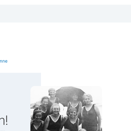
nne
n!