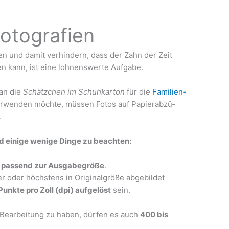
Fotografien
sie­ren und damit ver­hin­dern, dass der Zahn der Zeit
 kann, ist eine loh­nens­wer­te Auf­ga­be.
man die
Schätz­chen im Schuh­kar­ton
für die
Fami­li­en­
­wen­den möch­te, müs­sen Fotos auf Papier­ab­zü­
.
d eini­ge weni­ge Din­ge zu beachten:
 pas­send zur Aus­ga­be­grö­ße
.
 oder höchs­tens in Ori­gi­nal­grö­ße abge­bil­det
unk­te pro Zoll (dpi) auf­ge­löst
sein.
 Bear­bei­tung zu haben, dür­fen es auch
400 bis