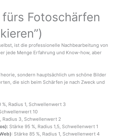
 fürs Fotoschärfen
kieren”)
selbst, ist die pro­fes­sio­nel­le Nach­be­ar­bei­tung von
 der jede Men­ge Erfah­rung und Know-how, aber
heo­rie, son­dern haupt­säch­lich um schö­ne Bil­der
er­ten, die sich beim Schär­fen je nach Zweck und
 %, Radi­us 1, Schwel­len­wert 3
 Schwel­len­wert 10
%, Radi­us 3, Schwel­len­wert 2
tos):
Stär­ke 95 %, Radi­us 1,5, Schwel­len­wert 1
 (Web)
: Stär­ke 85 %, Radi­us 1, Schwel­len­wert 4