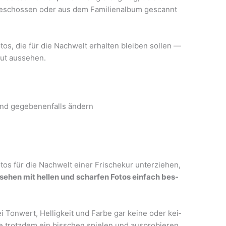
h geschos­sen oder aus dem Fami­li­en­al­bum gescannt
tos, die für die Nach­welt erhal­ten blei­ben sol­len —
 gut aussehen.
 und gege­be­nen­falls ändern
otos für die Nach­welt einer Fri­sche­kur unter­zie­hen,
sehen mit hel­len und schar­fen Fotos ein­fach bes­
i Ton­wert, Hel­lig­keit und Far­be gar kei­ne oder kei­
 trotz­dem ein biss­chen spie­len und aus­pro­bie­ren,