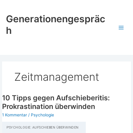
Zum
Inhalt
Generationengespräc
springen
h
Zeitmanagement
10 Tipps gegen Aufschieberitis:
Prokrastination überwinden
1 Kommentar
/
Psychologie
PSY­CHO­LO­GIE: AUF­SCHIE­BEN ÜBERWINDEN