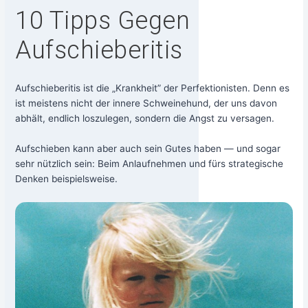
10 Tipps Gegen
Aufschieberitis
Auf­schie­be­ri­tis ist die „Krank­heit” der Per­fek­tio­nis­ten. Denn es
ist meis­tens nicht der inne­re Schwei­ne­hund, der uns davon
abhält, end­lich los­zu­le­gen, son­dern die Angst zu ver­sa­gen.
Auf­schie­ben kann aber auch sein Gutes haben — und sogar
sehr nütz­lich sein: Beim Anlauf­neh­men und fürs stra­te­gi­sche
Den­ken beispielsweise.