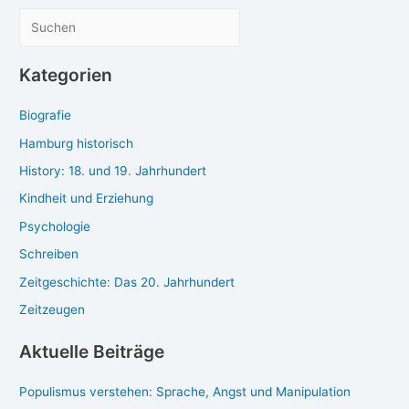
Prokrastination
ri­
S
überwinden
tis:
u
Pro­
c
Kategorien
kras­
h
ti­
Biografie
e
na­
ti­
n
Hamburg historisch
on
History: 18. und 19. Jahrhundert
über­
Kindheit und Erziehung
win­
den
Psychologie
Schreiben
Zeitgeschichte: Das 20. Jahrhundert
Zeitzeugen
Aktuelle Beiträge
Populismus verstehen: Sprache, Angst und Manipulation