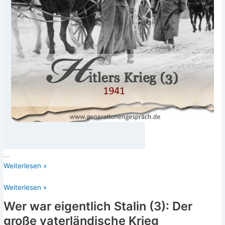
…
Hit­
Wei­ter­le­sen »
lers
Hitlers
Weiterlesen »
Krieg
Krieg
1941:
Wer war eigentlich Stalin (3): Der
1941:
Über­
große vaterländische Krieg
Überfall
fall