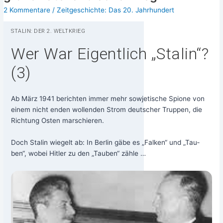
auf
auf
2 Kommentare
/
Zeitgeschichte: Das 20. Jahrhundert
Stalins
Sta­
Sowjetunion
lins
STA­LIN: DER 2. WELTKRIEG
Sowjet­
Wer War Eigentlich „Stalin“?
uni­
on
(3)
Ab März 1941 berich­ten immer mehr sowje­ti­sche Spio­ne von
einem nicht enden wol­len­den Strom deut­scher Trup­pen, die
Rich­tung Osten mar­schie­ren.
Doch Sta­lin wie­gelt ab: In Ber­lin gäbe es „Fal­ken“ und „Tau­
ben“, wobei Hit­ler zu den „Tau­ben“ zähle …