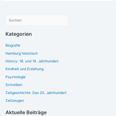
war
lich
eigentlich
Sta­
Stalin
lin
(3):
(3):
S
Der
Der
u
große
gro­
c
Kategorien
vaterländische
ße
h
Krieg
vater­
Biografie
e
län­
di­
n
Hamburg historisch
sche
History: 18. und 19. Jahrhundert
Krieg
Kindheit und Erziehung
Psychologie
Schreiben
Zeitgeschichte: Das 20. Jahrhundert
Zeitzeugen
Aktuelle Beiträge