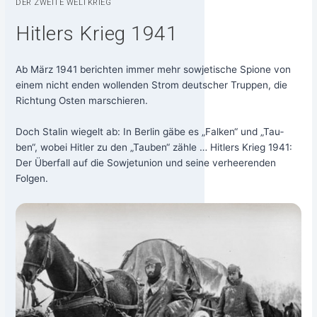
DER ZWEI­TE WELTKRIEG
Hitlers Krieg 1941
Ab März 1941 berich­ten immer mehr sowje­ti­sche Spio­ne von
einem nicht enden wol­len­den Strom deut­scher Trup­pen, die
Rich­tung Osten mar­schie­ren.
Doch Sta­lin wie­gelt ab: In Ber­lin gäbe es „Fal­ken“ und „Tau­
ben“, wobei Hit­ler zu den „Tau­ben“ zäh­le … Hit­lers Krieg 1941:
Der Über­fall auf die Sowjet­uni­on und sei­ne ver­hee­ren­den
Folgen.