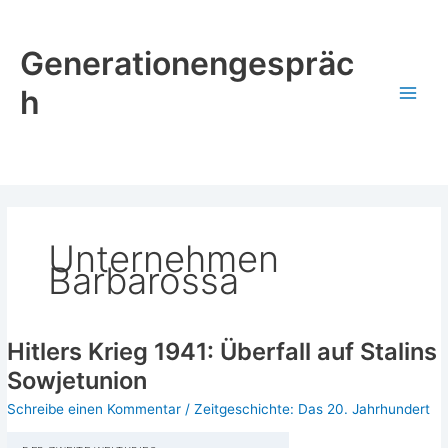
Zum
Inhalt
Generationengespräc
springen
h
Unternehmen
Barbarossa
Hitlers Krieg 1941: Überfall auf Stalins
Sowjetunion
Schreibe einen Kommentar
/
Zeitgeschichte: Das 20. Jahrhundert