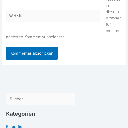
Adresse*
in
diesem
Website
Browser
für
meinen
nächsten Kommentar speichern.
S
u
c
Kategorien
h
Biografie
e