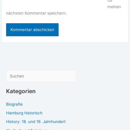
für
meinen
nächsten Kommentar speichern.
S
u
c
Kategorien
h
Biografie
e
n
Hamburg historisch
History: 18. und 19. Jahrhundert