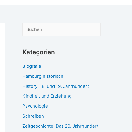
S
u
c
Kategorien
h
e
Biografie
n
Hamburg historisch
History: 18. und 19. Jahrhundert
Kindheit und Erziehung
Psychologie
Schreiben
Zeitgeschichte: Das 20. Jahrhundert