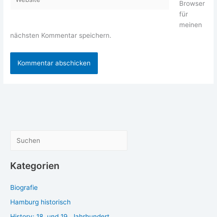
Browser
für
meinen
nächsten Kommentar speichern.
S
u
c
Kategorien
h
Biografie
e
n
Hamburg historisch
History: 18. und 19. Jahrhundert