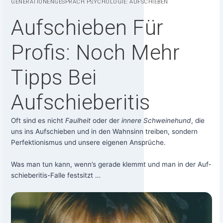
GENE­RA­TIO­NEN­GE­SPRÄCH PSY­CHO­LO­GIE: AUFSCHIEBEN
Aufschieben Für
Profis: Noch Mehr
Tipps Bei
Aufschieberitis
Oft sind es nicht
Faul­heit
oder der
inne­re Schwei­ne­hund
, die
uns ins Auf­schie­ben und in den Wahn­sinn trei­ben, son­dern
Per­fek­tio­nis­mus und unse­re eige­nen Ansprü­che.
Was man tun kann, wenn’s gera­de klemmt und man in der Auf­
schie­be­ri­tis-Fal­le festsitzt …