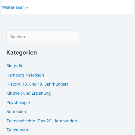
schie­
Aufschieben
Weiterlesen »
ben
für
für
Profis:
Pro­
Noch
fis:
mehr
Noch
S
Tipps
mehr
u
bei
Tipps
c
Kategorien
Aufschieberitis
bei
h
Auf­
Biografie
e
schie­
be­
n
Hamburg historisch
ri­
History: 18. und 19. Jahrhundert
tis
Kindheit und Erziehung
Psychologie
Schreiben
Zeitgeschichte: Das 20. Jahrhundert
Zeitzeugen