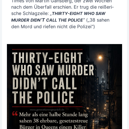
Times von Mar­tin Gans­berg, der zwei Wochen
nach dem Über­fall erschien. Er trug die rei­ße­ri­
sche Schlag­zei­le:
„
THIRTY-EIGHT
WHO
SAW
’T
“
(„38 sahen
MURDER
DIDN
CALL
THE
POLICE
den Mord und rie­fen nicht die Polizei“)