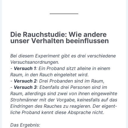
Die Rauchstudie: Wie andere
unser Verhalten beeinflussen
Bei die­sem Expe­ri­ment gibt es drei ver­schie­de­ne
Ver­suchs­an­ord­nun­gen.
-
Ver­such 1
: Ein Pro­band sitzt allei­ne in einem
Raum, in den Rauch ein­ge­lei­tet wird.
-
Ver­such 2
: Drei Pro­ban­den sind im Raum,
-
Ver­such 3
: Eben­falls drei Per­so­nen sind im
Raum, aller­dings sind zwei von ihnen ein­ge­weih­te
Stroh­män­ner mit der Vor­ga­be, kei­nes­falls auf das
Ein­drin­gen des Rau­ches zu reagie­ren. Der eigent­
li­che Pro­band kennt die­se Abspra­che nicht.
Das Ergeb­nis: