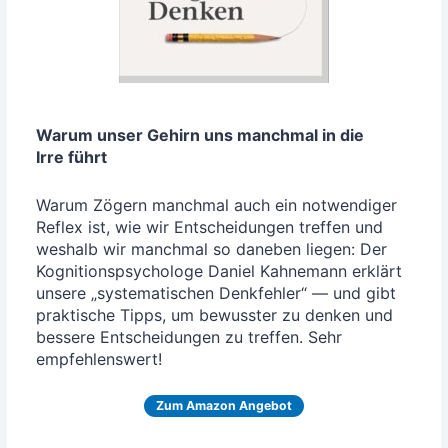
War­um unser Gehirn uns manch­mal in die
Irre führt
War­um Zögern manch­mal auch ein not­wen­di­ger
Reflex ist, wie wir Ent­schei­dun­gen tref­fen und
wes­halb wir manch­mal so dane­ben lie­gen: Der
Kogni­ti­ons­psy­cho­lo­ge Dani­el Kah­ne­mann erklärt
unse­re „sys­te­ma­ti­schen Denk­feh­ler“ — und gibt
prak­ti­sche Tipps, um bewuss­ter zu den­ken und
bes­se­re Ent­schei­dun­gen zu tref­fen. Sehr
empfehlenswert!
Zum Ama­zon Angebot