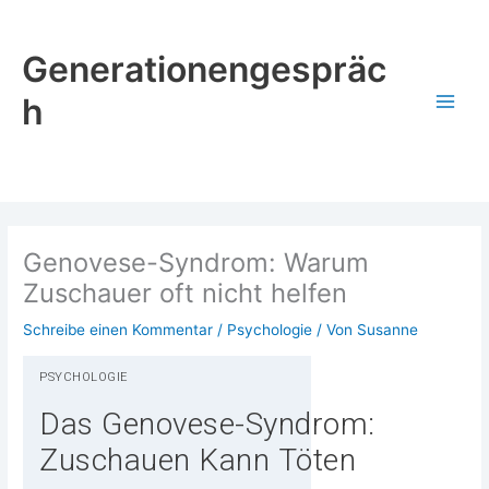
Zum
Inhalt
Generationengespräc
springen
h
Genovese-Syndrom: Warum
Zuschauer oft nicht helfen
Schreibe einen Kommentar
/
Psychologie
/ Von
Susanne
PSY­CHO­LO­GIE
Das Genovese-Syndrom:
Zuschauen Kann Töten