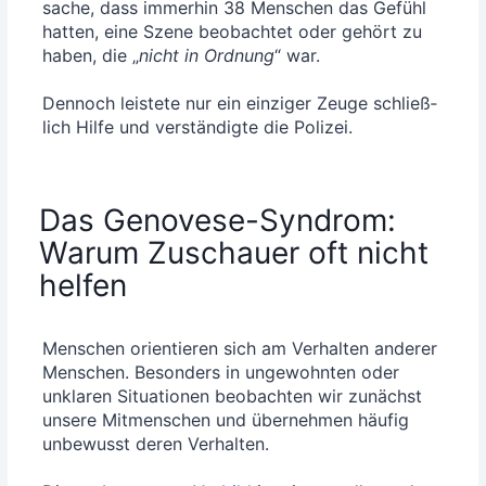
sa­che, dass immer­hin 38 Men­schen das Gefühl
hat­ten, eine Sze­ne beob­ach­tet oder gehört zu
haben, die „
nicht in Ord­nung
“ war.
Den­noch leis­te­te nur ein ein­zi­ger Zeu­ge schließ­
lich Hil­fe und ver­stän­dig­te die Polizei.
Das Genovese-Syndrom:
Warum Zuschauer oft nicht
helfen
Men­schen ori­en­tie­ren sich am Ver­hal­ten ande­rer
Men­schen. Beson­ders in unge­wohn­ten oder
unkla­ren Situa­tio­nen beob­ach­ten wir zunächst
unse­re Mit­men­schen und über­neh­men häu­fig
unbe­wusst deren Ver­hal­ten.