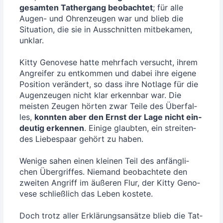
gesam­ten Tat­her­gang beob­ach­tet
; für alle
Augen- und Ohren­zeu­gen war und blieb die
Situa­ti­on, die sie in Aus­schnit­ten mit­be­ka­men,
unklar.
Kit­ty Geno­ve­se hat­te mehr­fach ver­sucht, ihrem
Angrei­fer zu ent­kom­men und dabei ihre eige­ne
Posi­ti­on ver­än­dert, so dass ihre Not­la­ge für die
Augen­zeu­gen nicht klar erkenn­bar war. Die
meis­ten Zeu­gen hör­ten zwar Tei­le des Über­fal­
les,
konn­ten aber den Ernst der Lage nicht ein­
deu­tig erken­nen
. Eini­ge glaub­ten, ein strei­ten­
des Lie­bes­paar gehört zu haben.
Weni­ge sahen einen klei­nen Teil des anfäng­li­
chen Über­grif­fes. Nie­mand beob­ach­te­te den
zwei­ten Angriff im äuße­ren Flur, der Kit­ty Geno­
ve­se schließ­lich das Leben kos­te­te.
Doch trotz aller Erklä­rungs­an­sät­ze blieb die Tat­