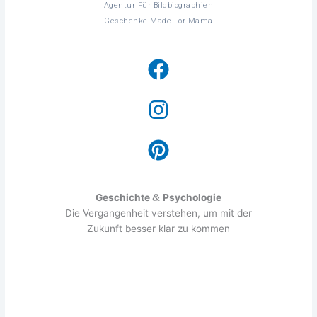
Agen­tur Für Bild­bio­gra­phien
Geschen­ke Made For Mama
Geschich­te
&
Psy­cho­lo­gie
Die Ver­gan­gen­heit ver­ste­hen, um mit der
Zukunft bes­ser klar zu kommen