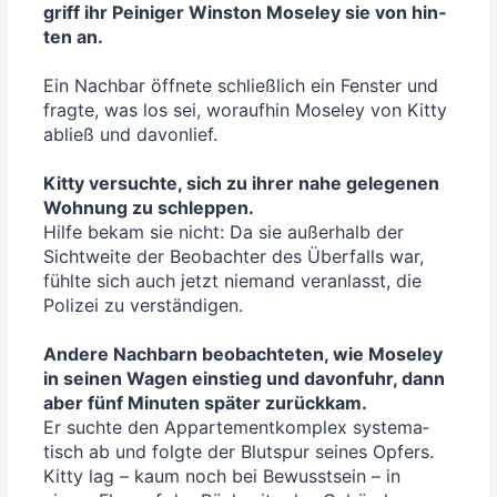
griff ihr Pei­ni­ger Win­s­ton Mose­ley sie von hin­
ten an.
Ein Nach­bar öff­ne­te schließ­lich ein Fens­ter und
frag­te, was los sei, wor­auf­hin Mose­ley von Kit­ty
abließ und davon­lief.
Kit­ty ver­such­te, sich zu ihrer nahe gele­ge­nen
Woh­nung zu schlep­pen.
Hil­fe bekam sie nicht: Da sie außer­halb der
Sicht­wei­te der Beob­ach­ter des Über­falls war,
fühl­te sich auch jetzt nie­mand ver­an­lasst, die
Poli­zei zu ver­stän­di­gen.
Ande­re Nach­barn beob­ach­te­ten, wie Mose­ley
in sei­nen Wagen ein­stieg und davon­fuhr, dann
aber fünf Minu­ten spä­ter zurück­kam.
Er such­te den Appar­te­ment­kom­plex sys­te­ma­
tisch ab und folg­te der Blut­spur sei­nes Opfers.
Kit­ty lag – kaum noch bei Bewusst­sein – in