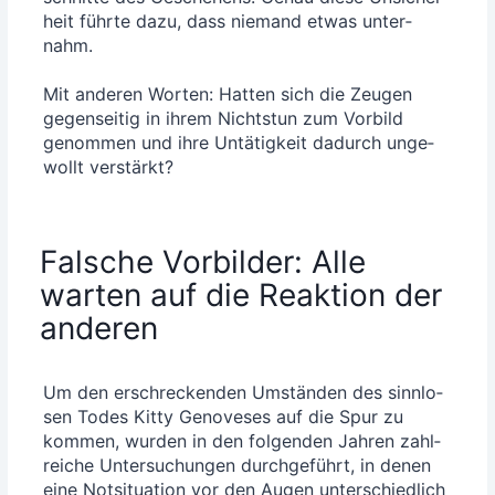
heit führ­te dazu, dass nie­mand etwas unter­
nahm.
Mit ande­ren Wor­ten: Hat­ten sich die Zeu­gen
gegen­sei­tig in ihrem Nichts­tun zum Vor­bild
genom­men und ihre Untä­tig­keit dadurch unge­
wollt verstärkt?
Falsche Vorbilder: Alle
warten auf die Reaktion der
anderen
Um den erschre­cken­den Umstän­den des sinn­lo­
sen Todes Kit­ty Geno­ve­ses auf die Spur zu
kom­men, wur­den in den fol­gen­den Jah­ren zahl­
rei­che Unter­su­chun­gen durch­ge­führt, in denen
eine Not­si­tua­ti­on vor den Augen unter­schied­lich