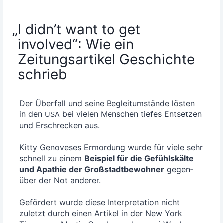
„
I didn’t want to get
involved“: Wie ein
Zeitungsartikel Geschichte
schrieb
Der Über­fall und sei­ne Begleit­um­stän­de lös­ten
in den
bei vie­len Men­schen tie­fes Ent­set­zen
USA
und Erschre­cken aus.
Kit­ty Geno­ve­ses Ermor­dung wur­de für vie­le sehr
schnell zu einem
Bei­spiel für die Gefühls­käl­te
und Apa­thie der Groß­stadt­be­woh­ner
gegen­
über der Not ande­rer.
Geför­dert wur­de die­se Inter­pre­ta­ti­on nicht
zuletzt durch einen Arti­kel in der New York