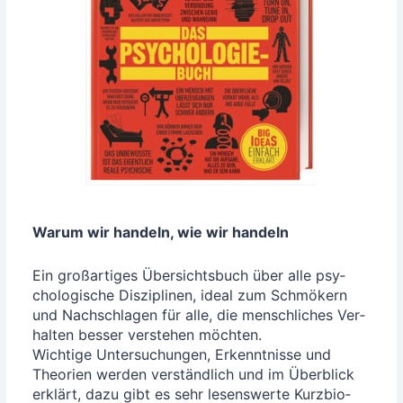
War­um wir han­deln, wie wir handeln
Ein groß­ar­ti­ges Über­sichts­buch über alle psy­
cho­lo­gi­sche Dis­zi­pli­nen, ide­al zum Schmö­kern
und Nach­schla­gen für alle, die mensch­li­ches Ver­
hal­ten bes­ser ver­ste­hen möch­ten.
Wich­ti­ge Unter­su­chun­gen, Erkennt­nis­se und
Theo­rien wer­den ver­ständ­lich und im Über­blick
erklärt, dazu gibt es sehr lesens­wer­te Kurz­bio­