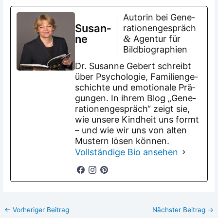
Autorin bei Gene­
Susan­
ra­tio­nen­ge­spräch
ne
&
Agen­tur für
Bildbiographien
Dr. Susan­ne Gebert schreibt
über Psy­cho­lo­gie, Fami­li­en­ge­
schich­te und emo­tio­na­le Prä­
gun­gen. In ihrem Blog „Gene­
ra­tio­nen­ge­spräch“ zeigt sie,
wie unse­re Kind­heit uns formt
– und wie wir uns von alten
Mus­tern lösen können.
Voll­stän­di­ge Bio ansehen
←
Vorheriger Beitrag
Nächster Beitrag
→