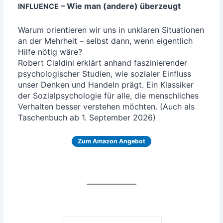
– Wie man (ande­re) überzeugt
INFLUENCE
War­um ori­en­tie­ren wir uns in unkla­ren Situa­tio­nen
an der Mehr­heit – selbst dann, wenn eigent­lich
Hil­fe nötig wäre?
Robert Cial­di­ni erklärt anhand fas­zi­nie­ren­der
psy­cho­lo­gi­scher Stu­di­en, wie sozia­ler Ein­fluss
unser Den­ken und Han­deln prägt. Ein Klas­si­ker
der Sozi­al­psy­cho­lo­gie für alle, die mensch­li­ches
Ver­hal­ten bes­ser ver­ste­hen möch­ten. (Auch als
Taschen­buch ab 1. Sep­tem­ber 2026)
Zum Ama­zon Angebot