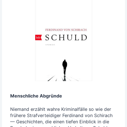
Mensch­li­che Abgründe
Nie­mand erzählt wah­re Kri­mi­nal­fäl­le so wie der
frü­he­re Straf­ver­tei­di­ger Fer­di­nand von Schi­rach
— Geschich­ten, die einen tie­fen Ein­blick in die