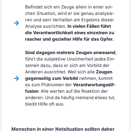
Befin­det sich ein Zeu­ge allein in einer sol­
chen Situa­ti­on, wird er sie genau ana­ly­sie­
ren und sein Ver­hal­ten am Ergeb­nis die­ser
Ana­ly­se aus­rich­ten.
In vie­len Fäl­len führt
die Ver­ant­wort­lich­keit eines ein­zel­nen zu
rascher und geziel­ter Hil­fe für das Opfer.
Sind dage­gen meh­re­re Zeu­gen anwe­send
,
führt die sub­jek­ti­ve Unsi­cher­heit jedes Ein­
zel­nen dazu, dass er sich am
Vor­bild der
Ande­ren
aus­rich­tet. Weil sich alle
Zeu­gen
gegen­sei­tig zum Vor­bild
neh­men, kommt
es zum Phä­no­men der
Ver­ant­wor­tungs­dif­
fu­si­on
: Alle war­ten auf die Reak­ti­on der
ande­ren. Und da häu­fig nie­mand etwas tut,
bleibt Hil­fe oft aus.
Men­schen in einer Not­si­tua­ti­on soll­ten daher