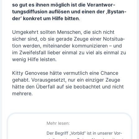
so gut es ihnen mög­lich ist die Ver­ant­wor­
tungs­dif­fu­si­on auf­lö­sen und einen der ‚Bystan­
der‘ kon­kret um Hil­fe bit­ten
.
Umge­kehrt soll­ten Men­schen, die sich nicht
sicher sind, ob sie gera­de Zeu­ge einer Not­si­tua­
ti­on wer­den, mit­ein­an­der kom­mu­ni­zie­ren – und
im Zwei­fels­fall lie­ber ein­mal zu viel als ein­mal zu
wenig Hil­fe leis­ten.
Kit­ty Geno­ve­se hät­te ver­mut­lich eine Chan­ce
gehabt. Vor­aus­ge­setzt, nur ein ein­zi­ger Zeu­ge
hät­te den Über­fall auf sie beob­ach­tet und nicht
mehrere.
Mehr lesen:
Der Begriff „Vor­bild” ist in unse­rer Vor­