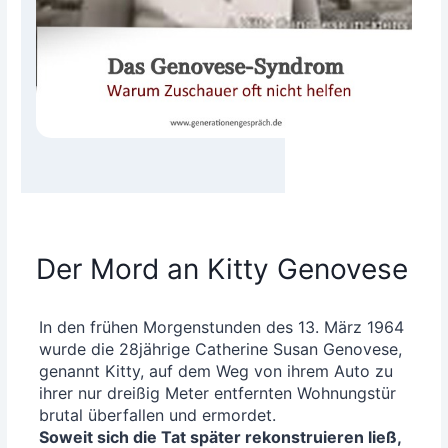
Der Mord an Kitty Genovese
In den frü­hen Mor­gen­stun­den des 13. März 1964
wur­de die 28jährige Cathe­ri­ne Sus­an Geno­ve­se,
genannt Kit­ty, auf dem Weg von ihrem Auto zu
ihrer nur drei­ßig Meter ent­fern­ten Woh­nungs­tür
bru­tal über­fal­len und ermor­det.
Soweit sich die Tat spä­ter rekon­stru­ie­ren ließ,