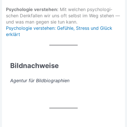
Psy­cho­lo­gie ver­ste­hen:
Mit wel­chen psy­cho­lo­gi­
schen Denk­fal­len wir uns oft selbst im Weg ste­hen —
und was man gegen sie tun kann.
Psy­cho­lo­gie ver­ste­hen: Gefüh­le, Stress und Glück
erklärt
Bild­nach­wei­se
Agen­tur für Bildbiographien