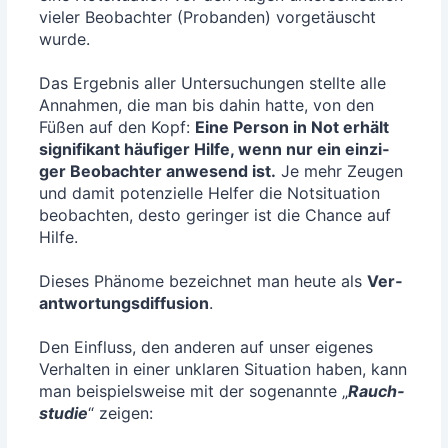
vie­ler Beob­ach­ter (Pro­ban­den) vor­ge­täuscht
wur­de.
Das Ergeb­nis aller Unter­su­chun­gen stell­te alle
Annah­men, die man bis dahin hat­te, von den
Füßen auf den Kopf:
Eine Per­son in Not erhält
signi­fi­kant häu­fi­ger Hil­fe, wenn nur ein ein­zi­
ger Beob­ach­ter anwe­send ist.
Je mehr Zeu­gen
und damit poten­zi­el­le Hel­fer die Not­si­tua­ti­on
beob­ach­ten, des­to gerin­ger ist die Chan­ce auf
Hil­fe.
Die­ses Phä­no­me bezeich­net man heu­te als
Ver­
ant­wor­tungs­dif­fu­si­on
.
Den Ein­fluss, den ande­ren auf unser eige­nes
Ver­hal­ten in einer unkla­ren Situa­ti­on haben, kann
man bei­spiels­wei­se mit der soge­nann­te „
Rauch­
stu­die
“ zei­gen: