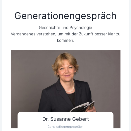
Generationengespräch
Geschich­te und Psy­cho­lo­gie
Ver­gan­ge­nes ver­ste­hen, um mit der Zukunft bes­ser klar zu
kommen.
Dr. Susanne Gebert
Gene­ra­tio­nen­ge­spräch