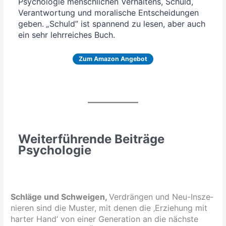
Psy­cho­lo­gie mensch­li­chen Ver­hal­tens, Schuld,
Ver­ant­wor­tung und mora­li­sche Ent­schei­dun­gen
geben.
„
Schuld” ist span­nend zu lesen, aber auch
ein sehr lehr­rei­ches Buch.
Zum Ama­zon Angebot
Weiterführende Beiträge
Psychologie
Schlä­ge und Schwei­gen,
Ver­drän­gen und Neu-Insze­
nie­ren sind die Mus­ter, mit denen die ‚Erzie­hung mit
har­ter Hand‘ von einer Gene­ra­ti­on an die nächs­te