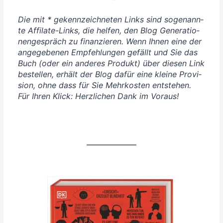
Die mit * gekenn­zeich­ne­ten Links sind soge­nann­
te Affi­la­te-Links, die hel­fen, den Blog Gene­ra­tio­
nen­ge­spräch zu finan­zie­ren. Wenn Ihnen eine der
ange­ge­be­nen Emp­feh­lun­gen gefällt und Sie das
Buch (oder ein ande­res Pro­dukt) über die­sen Link
bestel­len, erhält der Blog dafür eine klei­ne Pro­vi­
si­on, ohne dass für Sie Mehr­kos­ten ent­ste­hen.
Für Ihren Klick: Herz­li­chen Dank im Voraus!