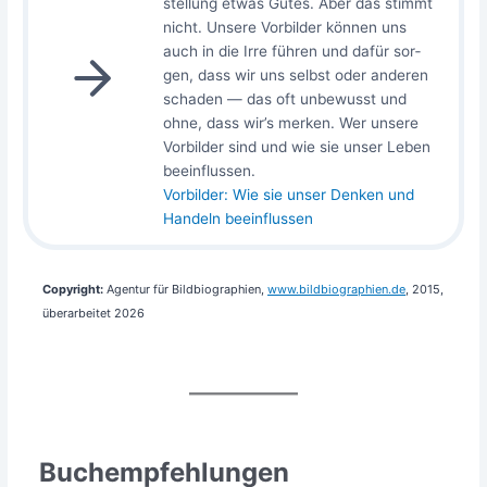
stel­lung etwas Gutes. Aber das stimmt
nicht. Unse­re Vor­bil­der kön­nen uns
auch in die Irre füh­ren und dafür sor­
gen, dass wir uns selbst oder ande­ren
scha­den — das oft unbe­wusst und
ohne, dass wir’s mer­ken. Wer unse­re
Vor­bil­der sind und wie sie unser Leben
beein­flus­sen.
Vor­bil­der: Wie sie unser Den­ken und
Han­deln beeinflussen
Copy­right:
Agen­tur für Bild­bio­gra­phien,
www​.bild​bio​gra​phien​.de
, 2015,
über­ar­bei­tet 2026
Buchempfehlungen