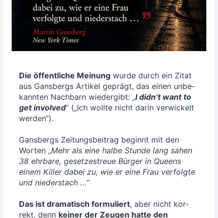
Die öffent­li­che Mei­nung
wur­de durch ein Zitat
aus Gans­bergs Arti­kel geprägt, das einen unbe­
kann­ten Nach­barn wie­der­gibt: „
I did­n’t want to
get invol­ved
” („Ich woll­te nicht dar­in ver­wi­ckelt
wer­den“).
Gans­bergs Zei­tungs­bei­trag beginnt mit den
Wor­ten „
Mehr als eine hal­be Stun­de lang sahen
38 ehr­ba­re, geset­zes­treue Bür­ger in Queens
einem Kil­ler dabei zu, wie er eine Frau ver­folg­te
und nie­der­stach …
“
Das ist dra­ma­tisch for­mu­liert
, aber nicht kor­
rekt, denn
kei­ner der Zeu­gen hat­te den