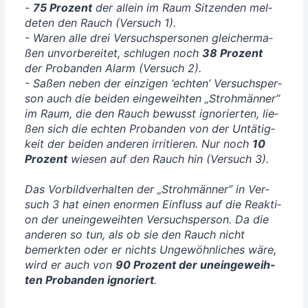
-
75 Pro­zent
der allein im Raum Sit­zen­den mel­
de­ten den Rauch (Ver­such 1).
- Waren alle drei Ver­suchs­per­so­nen glei­cher­ma­
ßen unvor­be­rei­tet, schlu­gen noch
38 Pro­zent
der Pro­ban­den Alarm (Ver­such 2).
- Saßen neben der ein­zi­gen ‘ech­ten’ Ver­suchs­per­
son auch die bei­den ein­ge­weih­ten „Stroh­män­ner“
im Raum, die den Rauch bewusst igno­rier­ten, lie­
ßen sich die ech­ten Pro­ban­den von der Untä­tig­
keit der bei­den ande­ren irri­tie­ren. Nur noch
10
Pro­zent
wie­sen auf den Rauch hin (Ver­such 3).
Das Vor­bild­ver­hal­ten der „Stroh­män­ner” in Ver­
such 3 hat einen enor­men Ein­fluss auf die Reak­ti­
on der unein­ge­weih­ten Ver­suchs­per­son. Da die
ande­ren so tun, als ob sie den Rauch nicht
bemerk­ten oder er nichts Unge­wöhn­li­ches wäre,
wird er auch von
90 Pro­zent der unein­ge­weih­
ten Pro­ban­den igno­riert
.