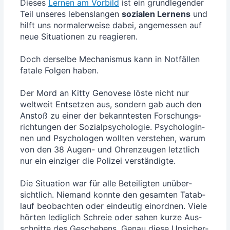
Die­ses
Ler­nen am Vor­bild
ist ein grund­le­gen­der
Teil unse­res lebens­lan­gen
sozia­len Ler­nens
und
hilft uns nor­ma­ler­wei­se dabei, ange­mes­sen auf
neue Situa­tio­nen zu reagie­ren.
Doch der­sel­be Mecha­nis­mus kann in Not­fäl­len
fata­le Fol­gen haben.
Der Mord an Kit­ty Geno­ve­se lös­te nicht nur
welt­weit Ent­set­zen aus, son­dern gab auch den
Anstoß zu einer der bekann­tes­ten For­schungs­
rich­tun­gen der Sozi­al­psy­cho­lo­gie. Psy­cho­lo­gin­
nen und Psy­cho­lo­gen woll­ten ver­ste­hen, war­um
von den 38 Augen- und Ohren­zeu­gen letzt­lich
nur ein ein­zi­ger die Poli­zei ver­stän­dig­te.
Die Situa­ti­on war für alle Betei­lig­ten unüber­
sicht­lich. Nie­mand konn­te den gesam­ten Tat­ab­
lauf beob­ach­ten oder ein­deu­tig ein­ord­nen. Vie­le
hör­ten ledig­lich Schreie oder sahen kur­ze Aus­
schnit­te des Gesche­hens. Genau die­se Unsi­cher­