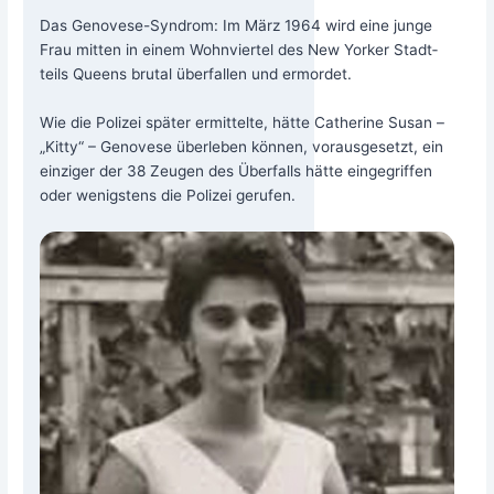
Das Geno­ve­se-Syn­drom: Im März 1964 wird eine jun­ge
Frau mit­ten in einem Wohn­vier­tel des New Yor­ker Stadt­
teils Queens bru­tal über­fal­len und ermor­det.
Wie die Poli­zei spä­ter ermit­tel­te, hät­te Cathe­ri­ne Sus­an –
„Kit­ty“ – Geno­ve­se über­le­ben kön­nen, vor­aus­ge­setzt, ein
ein­zi­ger der 38 Zeu­gen des Über­falls hät­te ein­ge­grif­fen
oder wenigs­tens die Poli­zei gerufen.