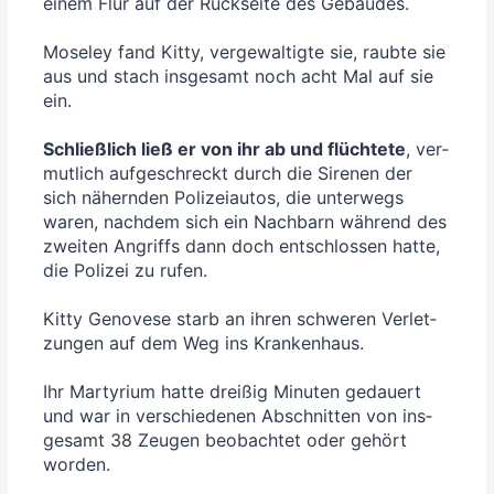
einem Flur auf der Rück­sei­te des Gebäu­des.
Mose­ley fand Kit­ty, ver­ge­wal­tig­te sie, raub­te sie
aus und stach ins­ge­samt noch acht Mal auf sie
ein.
Schließ­lich ließ er von ihr ab und flüch­te­te
, ver­
mut­lich auf­ge­schreckt durch die Sire­nen der
sich nähern­den Poli­zei­au­tos, die unter­wegs
waren, nach­dem sich ein Nach­barn wäh­rend des
zwei­ten Angriffs dann doch ent­schlos­sen hat­te,
die Poli­zei zu rufen.
Kit­ty Geno­ve­se starb an ihren schwe­ren Ver­let­
zun­gen auf dem Weg ins Kran­ken­haus.
Ihr Mar­ty­ri­um hat­te drei­ßig Minu­ten gedau­ert
und war in ver­schie­de­nen Abschnit­ten von ins­
ge­samt 38 Zeu­gen beob­ach­tet oder gehört
worden.