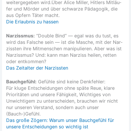
wei­ter­ge­ge­ben wird.Über Ali­ce Mil­ler, Hit­lers Mit­läu­
fer und Mör­der und über schwar­ze Päd­ago­gik, die
aus Opfern Täter macht.
Die Erlaub­nis zu hassen
Nar­ziss­mus:
“Dou­ble Bind” — egal was du tust, es
wird das Fal­sche sein — ist die Masche, mit der Nar­
ziss­ten ihre Mit­men­schen mani­pu­lie­ren. Aber was ist
Nar­ziss­mus? Und: kann man Nar­ziss hei­len, ret­ten
oder ent­kom­men?
Das Zeit­al­ter der Narzissten
Bauch­ge­fühl:
Gefüh­le sind kei­ne Denk­feh­ler:
Für klu­ge Ent­schei­dun­gen ohne spä­te Reue, kla­re
Prio­ri­tä­ten und unse­re Fähig­keit, Wich­ti­ges von
Unwich­ti­gem zu unter­schei­den, brau­chen wir nicht
nur unse­ren Ver­stand, son­dern auch unser
(Bauch-)Gefühl.
Das gro­ße Zögern: War­um unser Bauch­ge­fühl für
unse­re Ent­schei­dun­gen so wich­tig ist