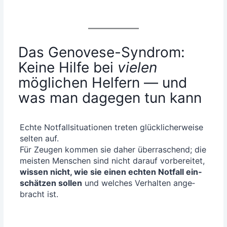
Das Genovese-Syndrom:
Keine Hilfe bei
vielen
möglichen Helfern — und
was man dagegen tun kann
Ech­te Not­fall­si­tua­tio­nen tre­ten glück­li­cher­wei­se
sel­ten auf.
Für Zeu­gen kom­men sie daher über­ra­schend; die
meis­ten Men­schen sind nicht dar­auf vor­be­rei­tet,
wis­sen nicht, wie sie einen ech­ten Not­fall ein­
schät­zen sol­len
und wel­ches Ver­hal­ten ange­
bracht ist.