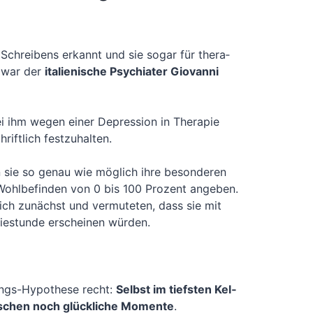
 Schrei­bens erkannt und sie sogar für the­ra­
, war der
ita­lie­ni­sche Psych­ia­ter Gio­van­ni
 bei ihm wegen einer Depres­si­on in The­ra­pie
ft­lich fest­zu­hal­ten.
en sie so genau wie mög­lich ihre beson­de­ren
Wohl­be­fin­den von 0 bis 100 Pro­zent ange­ben.
n sich zunächst und ver­mu­te­ten, dass sie mit
pie­stun­de erschei­nen wür­den.
ngs-Hypo­the­se recht:
Selbst im tiefs­ten Kel­
schen noch glück­li­che Momen­te
.