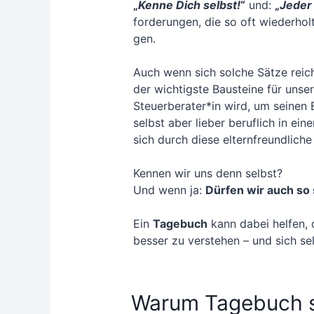
„
Ken­ne Dich selbst!
“
und:
„
Jeder 
for­de­run­gen, die so oft wie­der­h
gen.
Auch wenn sich sol­che Sät­ze reich­
der wich­tigs­te Bau­stei­ne für unse
Steuerberater*in wird, um sei­nen E
selbst aber lie­ber beruf­lich in ein
sich durch die­se eltern­freund­li­ch
Ken­nen wir uns denn selbst?
Und wenn ja:
Dür­fen wir auch so 
Ein
Tage­buch
kann dabei hel­fen, 
bes­ser zu ver­ste­hen – und sich 
Warum Tagebuch s