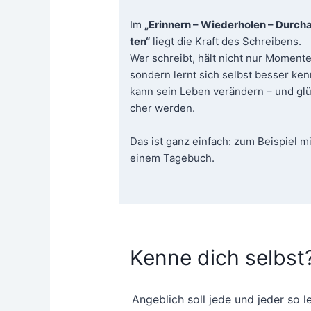
Im
„Erin­nern – Wie­der­ho­len – Durch­a
ten“
liegt die Kraft des Schrei­bens.
Wer schreibt, hält nicht nur Momen­te
son­dern lernt sich selbst bes­ser ken
kann sein Leben ver­än­dern – und glüc
cher wer­den.
Das ist ganz ein­fach: zum Bei­spiel mi
einem Tagebuch.
Kenne dich selbst
Angeb­lich soll jede und jeder so l