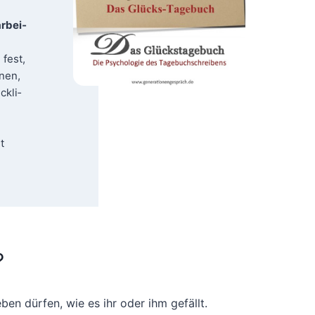
r­bei­
 fest,
­nen,
k­li­
t
?
eben dür­fen, wie es ihr oder ihm gefällt.