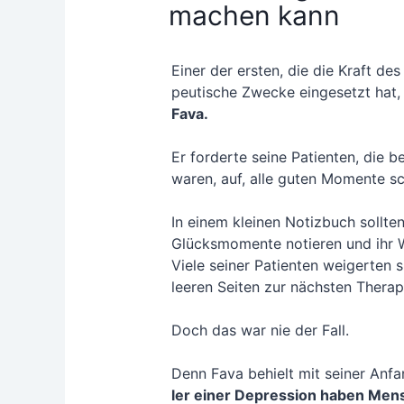
machen kann
Einer der ers­ten, die die Kraft des
peu­ti­sche Zwe­cke ein­ge­setzt hat
Fava.
Er for­der­te sei­ne Pati­en­ten, die
waren, auf, alle guten Momen­te schri
In einem klei­nen Notiz­buch soll­t
Glücks­mo­men­te notie­ren und ihr 
Vie­le sei­ner Pati­en­ten wei­ger­te
lee­ren Sei­ten zur nächs­ten The­ra­
Doch das war nie der Fall.
Denn Fava behielt mit sei­ner Anfa
ler einer Depres­si­on haben Men­