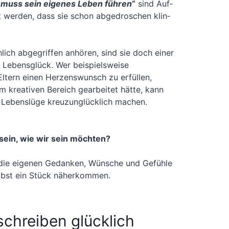
muss sein eige­nes Leben füh­ren
“
sind Auf­
olt wer­den, dass sie schon abge­dro­schen klin­
lich abge­grif­fen anhö­ren, sind sie doch einer
r Lebens­glück. Wer bei­spiels­wei­se
ltern einen Her­zens­wunsch zu erfül­len,
em krea­ti­ven Bereich gear­bei­tet hät­te, kann
e Lebens­lü­ge kreuz­un­glück­lich machen.
sein, wie wir sein möch­ten?
die eige­nen Gedan­ken, Wün­sche und Gefüh­le
selbst ein Stück näherkommen.
chreiben glücklich