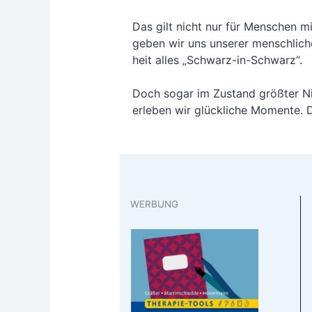
Das gilt nicht nur für Men­schen mi
geben wir uns unse­rer mensch­li­
heit alles „Schwarz-in-Schwarz“.
Doch sogar im Zustand größ­ter Nie­d
erle­ben wir glück­li­che Momen­te.
WERBUNG