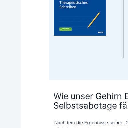
Wie unser Gehirn 
Selbstsabotage fä
Nach­dem die Ergeb­nis­se sei­ner „