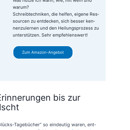
Was nut­ze ich wann, wie, mit wem und
war­um?
Schreib­tech­ni­ken, die hel­fen, eige­ne Res­
sour­cen zu ent­de­cken, sich bes­ser ken­
nen­zu­ler­nen und den Hei­lungs­pro­zess zu
unter­stüt­zen. Sehr empfehlenswert!
Zum Ama­zon-Ange­bot
Erinnerungen bis zur
lscht
Glücks-Tage­bü­cher” so ein­deu­tig waren, ent­