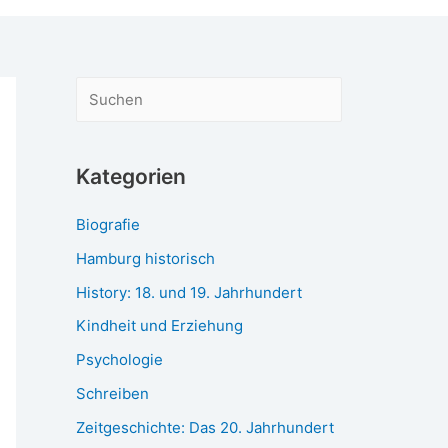
S
u
c
Kategorien
h
e
Biografie
n
Hamburg historisch
History: 18. und 19. Jahrhundert
Kindheit und Erziehung
Psychologie
Schreiben
Zeitgeschichte: Das 20. Jahrhundert