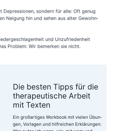
t Depres­sio­nen, son­dern für alle: Oft genug
chen Nei­gung hin und sehen aus alter Gewohn­
er­ge­schla­gen­heit und Unzu­frie­den­heit
 Das Pro­blem: Wir bemer­ken sie nicht.
Die besten Tipps für die
therapeutische Arbeit
mit Texten
Ein groß­ar­ti­ges Work­book mit vie­len Übun­
gen, Vor­la­gen und hilf­rei­chen Erklä­run­gen: