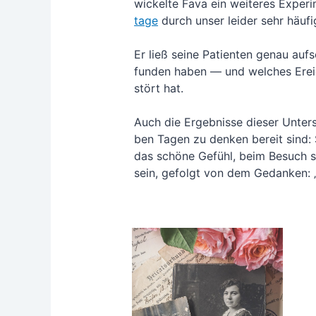
wi­ckel­te Fava ein wei­te­res Expe­r
ta­ge
durch unser lei­der sehr häu­fig
Er ließ sei­ne Pati­en­ten genau auf
fun­den haben — und wel­ches Ereig
stört hat.
Auch die Ergeb­nis­se die­ser Unter­s
ben Tagen zu den­ken bereit sind: So
das schö­ne Gefühl, beim Besuch se
sein, gefolgt von dem Gedan­ken: 