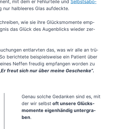
i­ment, mit dem er Fehl­ur­tei­le und
Selbst­sa­bo­
 nur halb­lee­res Glas auf­deck­te.
­schrei­ben, wie sie ihre Glücks­mo­men­te emp­
­nis das Glück des Augen­blicks wie­der zer­
u­chun­gen ent­larv­ten das, was wir alle an trü­
 berich­te­te bei­spiels­wei­se ein Pati­ent über
i­nes Nef­fen freu­dig emp­fan­gen wor­den zu
„
Er freut sich nur über mei­ne Geschen­ke
“.
Genau sol­che Gedan­ken sind es, mit
der wir selbst
oft unse­re Glücks­
mo­men­te eigen­hän­dig unter­gra­
ben
.