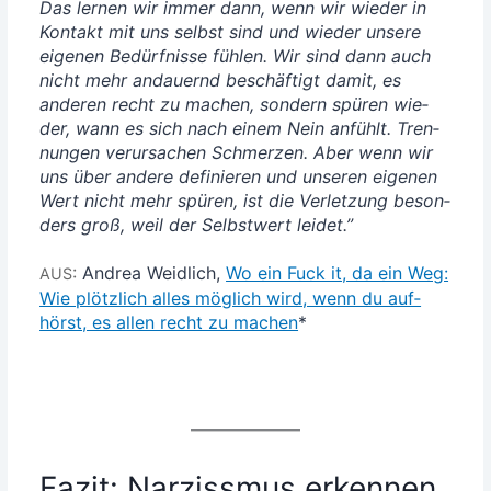
Das ler­nen wir immer dann, wenn wir wie­der in
Kon­takt mit uns selbst sind und wie­der unse­re
eige­nen Bedürf­nis­se füh­len. Wir sind dann auch
nicht mehr andau­ernd beschäf­tigt damit, es
ande­ren recht zu machen, son­dern spü­ren wie­
der, wann es sich nach einem Nein anfühlt. Tren­
nun­gen ver­ur­sa­chen Schmer­zen. Aber wenn wir
uns über ande­re defi­nie­ren und unse­ren eige­nen
Wert nicht mehr spü­ren, ist die Ver­let­zung beson­
ders groß, weil der Selbst­wert lei­det.”
:
Andrea Weid­lich,
Wo ein Fuck it, da ein Weg:
AUS
Wie plötz­lich alles mög­lich wird, wenn du auf­
hörst, es allen recht zu machen
*
Fazit: Narzissmus erkennen