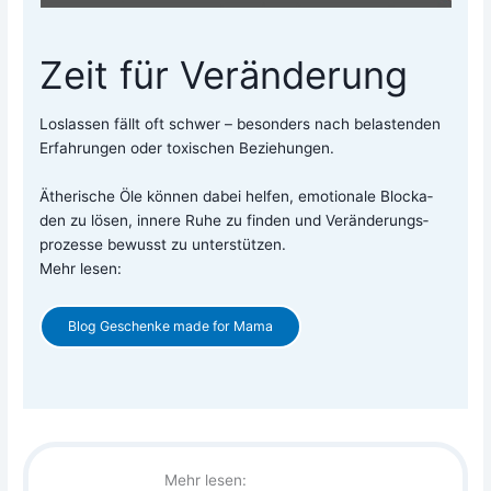
Zeit für Veränderung
Los­las­sen fällt oft schwer – beson­ders nach belas­ten­den
Erfah­run­gen oder toxi­schen Bezie­hun­gen.
Äthe­ri­sche Öle kön­nen dabei hel­fen, emo­tio­na­le Blo­cka­
den zu lösen, inne­re Ruhe zu fin­den und Ver­än­de­rungs­
pro­zes­se bewusst zu unter­stüt­zen.
Mehr lesen:
Blog Geschen­ke made for Mama
Mehr lesen: