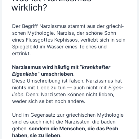
wirklich?
Der Begriff Nar­ziss­mus stammt aus der grie­chi­
schen Mytho­lo­gie. Nar­ziss, der schö­ne Sohn
eines Fluss­got­tes Kephis­sos, ver­liebt sich in sein
Spie­gel­bild im Was­ser eines Tei­ches und
ertrinkt.
Nar­ziss­mus wird häu­fig mit “
krank­haf­ter
Eigen­lie­be
” umschrie­ben
.
Die­se Umschrei­bung ist falsch. Nar­ziss­mus hat
nichts mit Lie­be zu tun — auch nicht mit
Eigen­
lie­be
. Denn: Nar­ziss­ten kön­nen nicht lie­ben,
weder sich selbst noch ande­re.
Und im Gegen­satz zur grie­chi­schen Mytho­lo­gie
sind es auch nicht die Nar­ziss­ten, die baden
gehen,
son­dern die Men­schen, die das Pech
haben, sie zu lie­ben
.