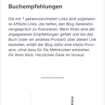
Buchempfehlungen
Die mit * gekenn­zeich­ne­ten Links sind soge­nann­
te Affi­la­te-Links, die hel­fen, den Blog Gene­ra­tio­
nen­ge­spräch zu finan­zie­ren. Wenn Ihnen eine der
ange­ge­be­nen Emp­feh­lun­gen gefällt und Sie das
Buch (oder ein ande­res Pro­dukt) über die­sen Link
bestel­len, erhält der Blog dafür eine klei­ne Pro­vi­
si­on, ohne dass für Sie Mehr­kos­ten ent­ste­hen.
Für Ihren Klick: Herz­li­chen Dank im Voraus!