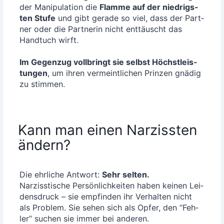
der Mani­pu­la­ti­on die
Flam­me auf der nied­rigs­
ten Stu­fe
und gibt gera­de so viel, dass der Part­
ner oder die Part­ne­rin nicht ent­täuscht das
Hand­tuch wirft.
Im Gegen­zug voll­bringt sie selbst Höchst­leis­
tun­gen
, um ihren ver­meint­li­chen Prin­zen gnä­dig
zu stimmen.
Kann man einen Narzissten
ändern?
Die ehr­li­che Ant­wort:
Sehr sel­ten.
Nar­ziss­ti­sche Per­sön­lich­kei­ten haben kei­nen Lei­
dens­druck – sie emp­fin­den ihr Ver­hal­ten nicht
als Pro­blem. Sie sehen sich als Opfer, den “Feh­
ler” suchen sie immer bei ande­ren.