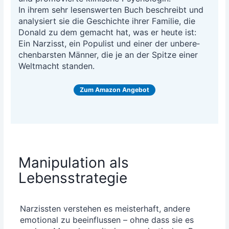
In ihrem sehr lesens­wer­ten Buch beschreibt und
ana­ly­siert sie die Geschich­te ihrer Fami­lie, die
Donald zu dem gemacht hat, was er heu­te ist:
Ein Nar­zisst, ein Popu­list und einer der unbe­re­
chen­bars­ten Män­ner, die je an der Spit­ze einer
Welt­macht standen.
Zum Ama­zon Angebot
Manipulation als
Lebensstrategie
Nar­ziss­ten ver­ste­hen es meis­ter­haft, ande­re
emo­tio­nal zu beein­flus­sen – ohne dass sie es