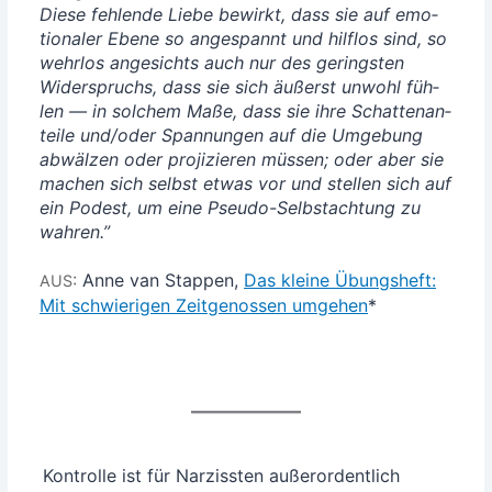
Die­se feh­len­de Lie­be bewirkt, dass sie auf emo­
tio­na­ler Ebe­ne so ange­spannt und hilf­los sind, so
wehr­los ange­sichts auch nur des gerings­ten
Wider­spruchs, dass sie sich äußerst unwohl füh­
len — in sol­chem Maße, dass sie ihre Schat­ten­an­
tei­le und/oder Span­nun­gen auf die Umge­bung
abwäl­zen oder pro­ji­zie­ren müs­sen; oder aber sie
machen sich selbst etwas vor und stel­len sich auf
ein Podest, um eine Pseu­do-Selbst­ach­tung zu
wah­ren.”
:
Anne van Stap­pen,
Das klei­ne Übungs­heft:
AUS
Mit schwie­ri­gen Zeit­ge­nos­sen umge­hen
*
Kon­trol­le ist für Nar­ziss­ten außer­or­dent­lich