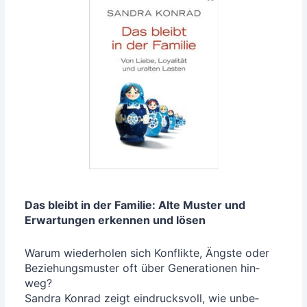
Das bleibt in der Fami­lie: Alte Mus­ter und
Erwar­tun­gen erken­nen und lösen
War­um wie­der­ho­len sich Kon­flik­te, Ängs­te oder
Bezie­hungs­mus­ter oft über Gene­ra­tio­nen hin­
weg?
San­dra Kon­rad zeigt ein­drucks­voll, wie unbe­