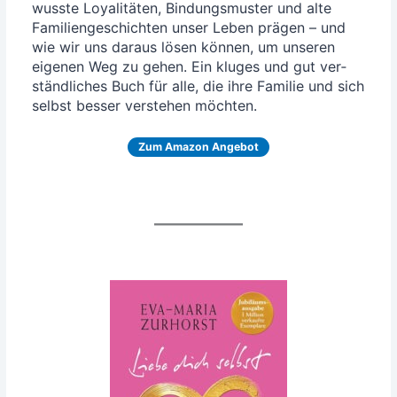
wuss­te Loya­li­tä­ten, Bin­dungs­mus­ter und alte
Fami­li­en­ge­schich­ten unser Leben prä­gen – und
wie wir uns dar­aus lösen kön­nen, um unse­ren
eige­nen Weg zu gehen. Ein klu­ges und gut ver­
ständ­li­ches Buch für alle, die ihre Fami­lie und sich
selbst bes­ser ver­ste­hen möchten.
Zum Ama­zon Angebot