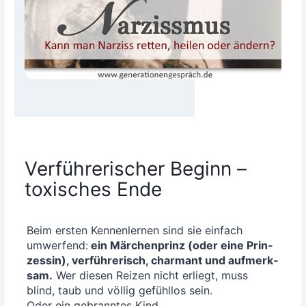
Verführerischer Beginn –
toxisches Ende
Beim ers­ten Ken­nen­ler­nen sind sie ein­fach
umwer­fend:
ein Mär­chen­prinz (oder eine Prin­
zes­sin), ver­füh­re­risch, char­mant und auf­merk­
sam.
Wer die­sen Rei­zen nicht erliegt, muss
blind, taub und völ­lig gefühl­los sein.
Oder ein gebrann­tes Kind.