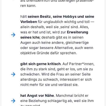
als unent­behr­lich und über­le­gen prä­sen­tie­
ren kann.
hält
sei­nen Besitz, sei­ne Hob­bys und sei­ne
Vor­lie­ben
für unglaub­lich wich­tig und toll —
allein des­halb, weil sie ‚seins‘ sind. Alles,
was er hat und ist, wird zur
Erwei­te­rung
sei­nes Ichs
; des­halb gibt es in sei­nen
Augen auch kei­ne ande­re, gleich­wer­ti­ge
oder sogar bes­se­re Alter­na­ti­ve, auch wenn
objek­ti­ve Grün­de dafür sprechen.
gibt sich ger­ne kri­tisch
. Auf Partner*innen,
die ihm zu stark sind, geht er los, um sie zu
schwä­chen. Wird die Frau an sei­ner Sei­te
aller­dings zu schwach, inter­es­siert er sich
nicht mehr für sie und ver­lässt sie.
hat Angst vor Nähe
. Manch­mal bricht er
eine Bezie­hung schlag­ar­tig ab, weil sie ihm
zu eng wird.