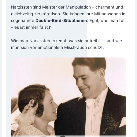
Nar­ziss­ten sind Meis­ter der Mani­pu­la­ti­on – char­mant und
gleich­zei­tig zer­stö­re­risch. Sie brin­gen ihre Mit­men­schen in
soge­nann­te
Dou­ble-Bind-Situa­tio­nen
: Egal, was man tut
– es ist immer falsch.
Wie man Nar­ziss­ten erkennt, was sie antreibt — und wie
man sich vor emo­tio­na­lem Miss­brauch schützt.