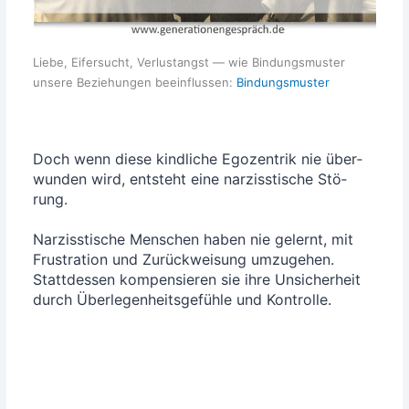
Lie­be, Eifer­sucht, Ver­lust­angst — wie Bin­dungs­mus­ter
unse­re Bezie­hun­gen beein­flus­sen:
Bin­dungs­mus­ter
Doch wenn die­se kind­li­che Ego­zen­trik nie über­
wun­den wird, ent­steht eine nar­ziss­ti­sche Stö­
rung.
Nar­ziss­ti­sche Men­schen haben nie gelernt, mit
Frus­tra­ti­on und Zurück­wei­sung umzu­ge­hen.
Statt­des­sen kom­pen­sie­ren sie ihre Unsi­cher­heit
durch Über­le­gen­heits­ge­füh­le und Kontrolle.