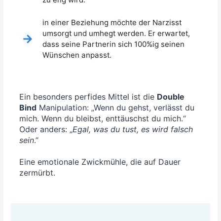
in einer Bezie­hung möch­te der Nar­zisst
umsorgt und umhegt wer­den. Er erwar­tet,
dass sei­ne Part­ne­rin sich 100%ig sei­nen
Wün­schen anpasst.
Ein beson­ders per­fi­des Mit­tel ist die
Dou­ble
Bind
Mani­pu­la­ti­on: „Wenn du gehst, ver­lässt du
mich. Wenn du bleibst, ent­täuschst du mich.“
Oder anders: „
Egal, was du tust, es wird falsch
sein
.”
Eine emo­tio­na­le Zwick­müh­le, die auf Dau­er
zermürbt.