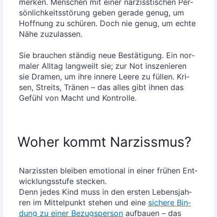
mer­ken. Men­schen mit einer nar­ziss­ti­schen Per­
sön­lich­keits­stö­rung geben gera­de genug, um
Hoff­nung zu schü­ren. Doch nie genug, um ech­te
Nähe zuzu­las­sen.
Sie brau­chen stän­dig neue Bestä­ti­gung. Ein nor­
ma­ler All­tag lang­weilt sie; zur Not insze­nie­ren
sie Dra­men, um ihre inne­re Lee­re zu fül­len. Kri­
sen, Streits, Trä­nen – das alles gibt ihnen das
Gefühl von Macht und Kontrolle.
Woher kommt Narzissmus?
Nar­ziss­ten blei­ben emo­tio­nal in einer frü­hen Ent­
wick­lungs­stu­fe ste­cken.
Denn jedes Kind muss in den ers­ten Lebens­jah­
ren im Mit­tel­punkt ste­hen und eine
siche­re Bin­
dung zu einer Bezugs­per­son
auf­bau­en – das