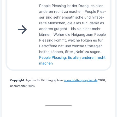
Peo­p­le Plea­sing ist der Drang, es allen
ande­ren recht zu machen. Peo­p­le Plea­
ser sind sehr empa­thi­sche und hilfs­be­
rei­te Men­schen, die alles tun, damit es
ande­ren gut­geht – bis sie nicht mehr
kön­nen. Woher die Nei­gung zum Peo­p­le
Plea­sing kommt, wel­che Fol­gen es für
Betrof­fe­ne hat und wel­che Stra­te­gien
hel­fen kön­nen, öfter „Nein“ zu sagen.
Peo­p­le Plea­sing: Es allen ande­ren recht
machen
Copy­right:
Agen­tur für Bild­bio­gra­phien,
www​.bild​bio​gra​phien​.de
2016,
über­ar­bei­tet 2026