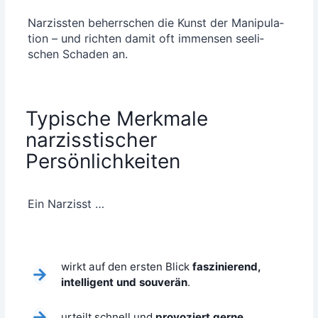
Nar­ziss­ten beherr­schen die Kunst der Mani­pu­la­
ti­on – und rich­ten damit oft immensen see­li­
schen Scha­den an.
Typische Merkmale
narzisstischer
Persönlichkeiten
Ein Nar­zisst …
wirkt auf den ers­ten Blick
fas­zi­nie­rend,
intel­li­gent und sou­ve­rän
.
urteilt schnell und
pro­vo­ziert ger­ne
.