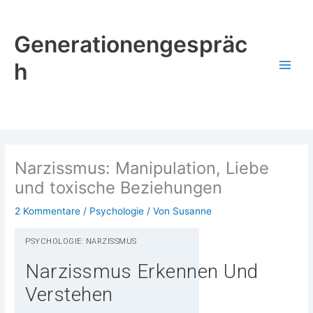
Zum
Inhalt
Generationengespräc
springen
h
Narzissmus: Manipulation, Liebe
und toxische Beziehungen
2 Kommentare
/
Psychologie
/ Von
Susanne
PSY­CHO­LO­GIE: NARZISSMUS
Narzissmus Erkennen Und
Verstehen