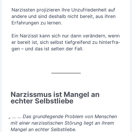
Nar­ziss­ten pro­ji­zie­ren ihre Unzu­frie­den­heit auf
ande­re und sind des­halb nicht bereit, aus ihren
Erfah­run­gen zu ler­nen.
Ein Nar­zisst kann sich nur dann ver­än­dern, wenn
er bereit ist, sich selbst tief­grei­fend zu hin­ter­fra­
gen – und das ist sel­ten der Fall.
Narzissmus ist Mangel an
echter Selbstliebe
„
… … Das grund­le­gen­de Pro­blem von Men­schen
mit einer nar­ziss­ti­schen Stö­rung liegt an ihrem
Man­gel an ech­ter Selbst­lie­be.