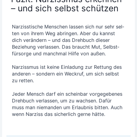
– und sich selbst schützen
Nar­ziss­ti­sche Men­schen las­sen sich nur sehr sel­
ten von ihrem Weg abrin­gen. Aber du kannst
dich ver­än­dern – und das Dreh­buch die­ser
Bezie­hung ver­las­sen. Das braucht Mut, Selbst­
für­sor­ge und manch­mal Hil­fe von außen.
Nar­ziss­mus ist kei­ne Ein­la­dung zur Ret­tung des
ande­ren – son­dern ein Weck­ruf, um sich selbst
zu ret­ten.
Jeder Mensch darf ein schein­bar vor­ge­ge­be­nes
Dreh­buch ver­las­sen, um zu wach­sen. Dafür
muss man nie­man­den um Erlaub­nis bit­ten. Auch
wenn Nar­ziss das sicher­lich ger­ne hätte.