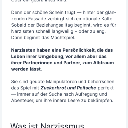
Denn der schö­ne Schein trügt — hin­ter der glän­
zen­den Fas­sa­de ver­birgt sich emo­tio­na­le Käl­te.
Sobald der Bezie­hungs­all­tag beginnt, wird es für
Nar­ziss­ten schnell lang­wei­lig – oder zu eng.
Dann beginnt das Macht­spiel.
Nar­ziss­ten haben eine Per­sön­lich­keit, die das
Leben ihrer Umge­bung, vor allem aber das
ihrer Part­ne­rin­nen und Part­ner, zum Alb­traum
wer­den
lässt.
Sie sind geüb­te Mani­pu­la­to­ren und beherr­schen
das Spiel mit
Zucker­brot und Peit­sche
per­fekt
— immer auf der Suche nach Auf­re­gung und
Aben­teu­er, um ihre inne­re Lee­re zu bekämpfen.
Was ist Narzissmus