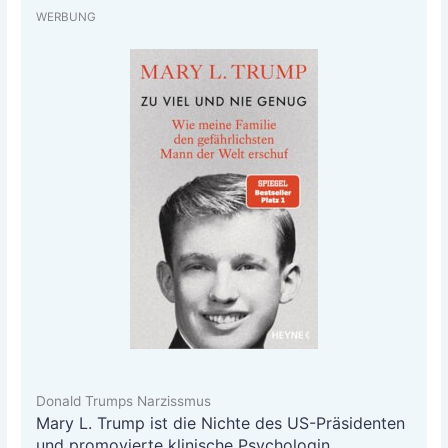
WERBUNG
Donald Trumps Narzissmus
Mary L. Trump ist die Nich­te des US-Prä­si­den­ten
und pro­mo­vier­te kli­ni­sche Psy­cho­lo­gin.