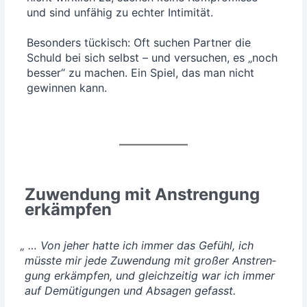
und sind unfä­hig zu ech­ter Inti­mi­tät.
Beson­ders tückisch: Oft suchen Part­ner die
Schuld bei sich selbst – und ver­su­chen, es „noch
bes­ser“ zu machen. Ein Spiel, das man nicht
gewin­nen kann.
Zuwendung mit Anstrengung
erkämpfen
„
… Von jeher hat­te ich immer das Gefühl, ich
müss­te mir jede Zuwen­dung mit gro­ßer Anstren­
gung erkämp­fen, und gleich­zei­tig war ich immer
auf Demü­ti­gun­gen und Absa­gen gefasst.