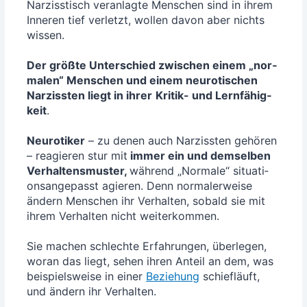
Nar­ziss­tisch ver­an­lag­te Men­schen sind in ihrem
Inne­ren tief ver­letzt, wol­len davon aber nichts
wis­sen.
Der größ­te Unter­schied zwi­schen einem „nor­
ma­len“ Men­schen und einem neu­ro­ti­schen
Nar­ziss­ten liegt in ihrer
Kri­tik- und Lern­fä­hig­
keit
.
Neu­ro­ti­ker
– zu denen auch Nar­ziss­ten gehö­ren
– reagie­ren stur mit
immer ein und dem­sel­ben
Ver­hal­tens­mus­ter,
wäh­rend „Nor­ma­le“ situa­ti­
ons­an­ge­passt agie­ren. Denn nor­ma­ler­wei­se
ändern Men­schen ihr Ver­hal­ten, sobald sie mit
ihrem Ver­hal­ten nicht wei­ter­kom­men.
Sie machen schlech­te Erfah­run­gen, über­le­gen,
wor­an das liegt, sehen ihren Anteil an dem, was
bei­spiels­wei­se in einer
Bezie­hung
schief­läuft,
und ändern ihr Ver­hal­ten.