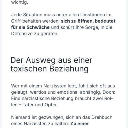
wich­tig.
Jede Situa­ti­on muss unter allen Umstän­den im
Griff behal­ten wer­den;
sich zu öff­nen, bedeu­tet
für sie Schwä­che
und schürt ihre Sor­ge, in die
Defen­si­ve zu geraten.
Der Ausweg aus einer
toxischen Beziehung
Wer mit einem Nar­ziss­ten lebt, fühlt sich oft aus­
ge­laugt, wert­los und emo­tio­nal abhän­gig. Doch:
Eine nar­ziss­ti­sche Bezie­hung braucht zwei Rol­
len – Täter und Opfer.
Nie­mand ist gezwun­gen, sich an das Dreh­buch
eines Nar­ziss­ten zu hal­ten:
Zu einer