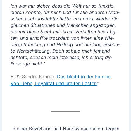
Ich war mir sicher, dass die Welt nur so funk­tio­
nie­ren konn­te, für mich und für alle ande­ren Men­
schen auch. Instink­tiv hat­te ich immer wie­der die
glei­chen Situa­tio­nen und Men­schen ange­zo­gen,
die mir die­se Sicht mit ihrem Ver­hal­ten bestä­tig­
ten, und erhoff­te trotz­dem von ihnen eine Wie­
der­gut­ma­chung und Hei­lung und die lang ersehn­
te Wert­schät­zung. Doch sobald mich jemand
ach­te­te, erlosch mein Inter­es­se, ich ertrug die
Für­sor­ge nicht.”
: San­dra Kon­rad,
Das bleibt in der Fami­lie:
AUS
Von Lie­be, Loya­li­tät und uralten Las­ten
*
In einer Bezie­hung hält Nar­ziss nach allen Regeln