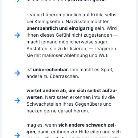
reagiert über­emp­find­lich auf Kri­tik, selbst
bei Klei­nig­kei­ten. Nar­ziss­ten möch­ten
unent­behr­lich und ein­zig­ar­tig
sein. Wird
ihnen die­ses Gefühl nicht zuge­stan­den —
macht jemand mög­li­cher­wei­se sogar
Anstal­ten, sie zu kri­ti­sie­ren, — reagie­ren
sie mit maß­lo­ser Ableh­nung und Wut.
ist
unbe­re­chen­bar
. Ihm macht es Spaß,
ande­re zu überraschen.
wer­tet ande­re ab
,
um sich selbst auf­zu­
wer­ten
. Nar­ziss­ten erken­nen intui­tiv die
Schwach­stel­len ihres Gegen­übers und
hacken ger­ne dar­auf herum.
mag es, wenn
sich ande­re schwach zei­
gen
, damit er ihnen zur Hil­fe eilen und sich