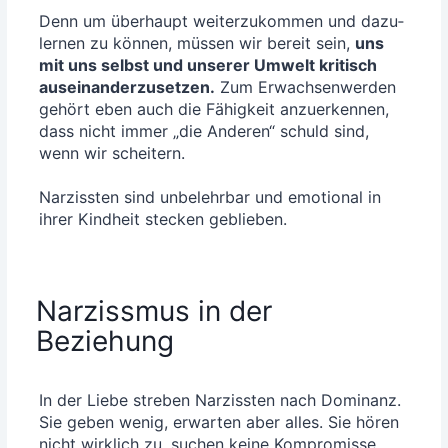
Denn um über­haupt wei­ter­zu­kom­men und dazu­
ler­nen zu kön­nen, müs­sen wir bereit sein,
uns
mit uns selbst und unse­rer Umwelt kri­tisch
aus­ein­an­der­zu­set­zen.
Zum Erwach­sen­wer­den
gehört eben auch die Fähig­keit anzu­er­ken­nen,
dass nicht immer „die Ande­ren“ schuld sind,
wenn wir schei­tern.
Nar­ziss­ten sind unbe­lehr­bar und emo­tio­nal in
ihrer Kind­heit ste­cken geblieben.
Narzissmus in der
Beziehung
In der Lie­be stre­ben Nar­ziss­ten nach Domi­nanz.
Sie geben wenig, erwar­ten aber alles. Sie hören
nicht wirk­lich zu, suchen kei­ne Kom­pro­mis­se