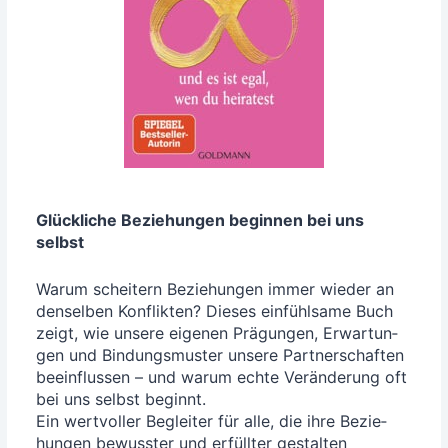
Glück­li­che Bezie­hun­gen begin­nen bei uns
selbst
War­um schei­tern Bezie­hun­gen immer wie­der an
den­sel­ben Kon­flik­ten? Die­ses ein­fühl­sa­me Buch
zeigt, wie unse­re eige­nen Prä­gun­gen, Erwar­tun­
gen und Bin­dungs­mus­ter unse­re Part­ner­schaf­ten
beein­flus­sen – und war­um ech­te Ver­än­de­rung oft
bei uns selbst beginnt.
Ein wert­vol­ler Beglei­ter für alle, die ihre Bezie­
hun­gen bewuss­ter und erfüll­ter gestal­ten