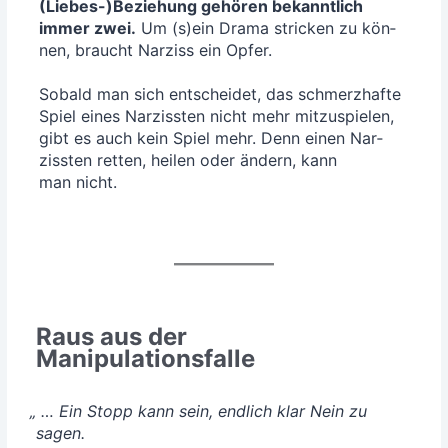
(Liebes-)Beziehung gehö­ren bekannt­lich
immer zwei.
Um (s)ein Dra­ma stri­cken zu kön­
nen, braucht Nar­ziss ein Opfer.
Sobald man sich ent­schei­det, das schmerz­haf­te
Spiel eines Nar­ziss­ten nicht mehr mit­zu­spie­len,
gibt es auch kein Spiel mehr. Denn einen Nar­
ziss­ten ret­ten, hei­len oder ändern, kann
man nicht.
Raus aus der
Manipulationsfalle
„
… Ein Stopp kann sein, end­lich klar Nein zu
sagen.