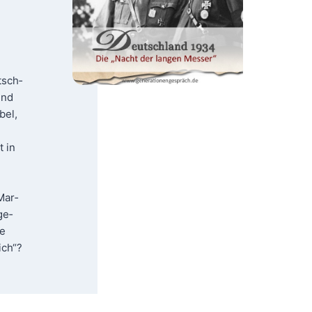
tsch­
und
bel,
t in
Mar­
ge­
te
eich“?