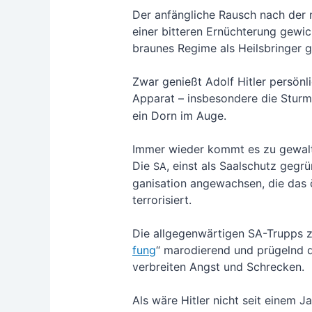
Der anfäng­li­che Rausch nach der nat
einer bit­te­ren Ernüch­te­rung gewi
brau­nes Regime als Heils­brin­ger g
Zwar genießt Adolf Hit­ler per­sön­l
Appa­rat – ins­be­son­de­re die Sturm­
ein Dorn im Auge.
Immer wie­der kommt es zu gewalt­sa
Die
, einst als Saal­schutz gegrün­
SA
ga­ni­sa­ti­on ange­wach­sen, die das
ter­ro­ri­siert.
Die all­ge­gen­wär­ti­gen SA-Trupps 
fung
“ maro­die­rend und prü­gelnd 
ver­brei­ten Angst und Schre­cken.
Als wäre Hit­ler nicht seit einem Ja