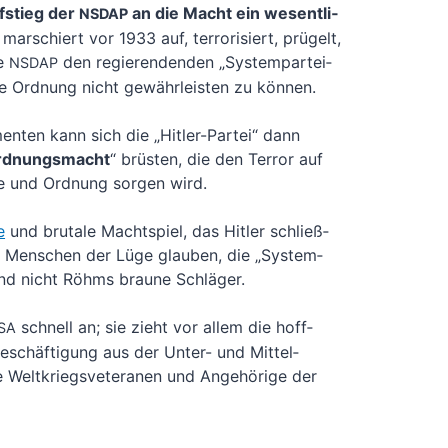
­stieg der
an die Macht ein wesent­li­
NSDAP
 mar­schiert vor 1933 auf, ter­ro­ri­siert, prü­gelt,
ie
den regie­ren­den­den „Sys­tem­par­tei­
NSDAP
che Ord­nung nicht gewähr­leis­ten zu kön­nen.
en­ten kann sich die „Hit­ler-Par­tei“ dann
Ord­nungs­macht
“ brüs­ten, die den Ter­ror auf
e und Ord­nung sor­gen wird.
e
und bru­ta­le Macht­spiel, das Hit­ler schließ­
le Men­schen der Lüge glau­ben, die „Sys­tem­
nd nicht Röhms brau­ne Schlä­ger.
schnell an; sie zieht vor allem die hoff­
SA
eschäf­ti­gung aus der Unter- und Mit­tel­
Welt­kriegs­ve­te­ra­nen und Ange­hö­ri­ge der