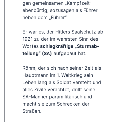
gen gemein­sa­men „Kampf­zeit“
eben­bür­tig; sozu­sa­gen als Füh­rer
neben dem „Füh­rer“.
Er war es, der Hit­lers Saal­schutz ab
1921 zu der im wahrs­ten Sinn des
Wor­tes
schlag­kräf­ti­ge „Sturm­ab­
tei­lung“ (
)
auf­ge­baut hat.
SA
Röhm, der sich nach sei­ner Zeit als
Haupt­mann im 1. Welt­krieg sein
Leben lang als Sol­dat ver­steht und
alles Zivi­le ver­ach­tet, drillt sei­ne
SA-Män­ner para­mi­li­tä­risch und
macht sie zum Schre­cken der
Straßen.