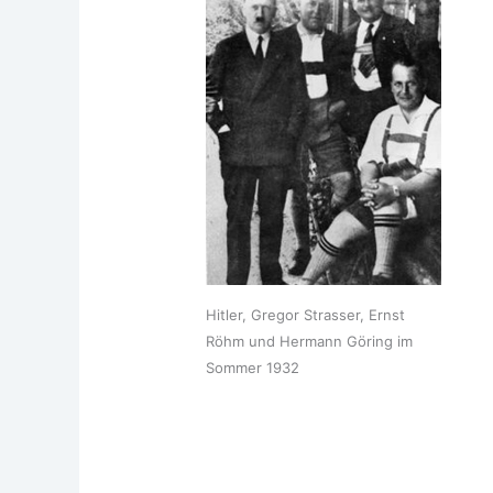
Hit­ler, Gre­gor Stras­ser, Ernst
Röhm und Her­mann Göring im
Som­mer 1932