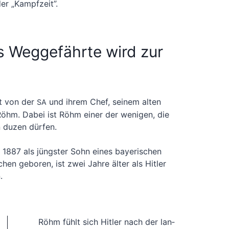
er „Kampf­zeit”.
rs Weggefährte wird zur
vt von der
und ihrem Chef, sei­nem alten
SA
Röhm. Dabei ist Röhm einer der weni­gen, die
n duzen dür­fen.
, 1887 als jüngs­ter Sohn eines baye­ri­schen
hen gebo­ren, ist zwei Jah­re älter als Hit­ler
.
Röhm fühlt sich Hit­ler nach der lan­