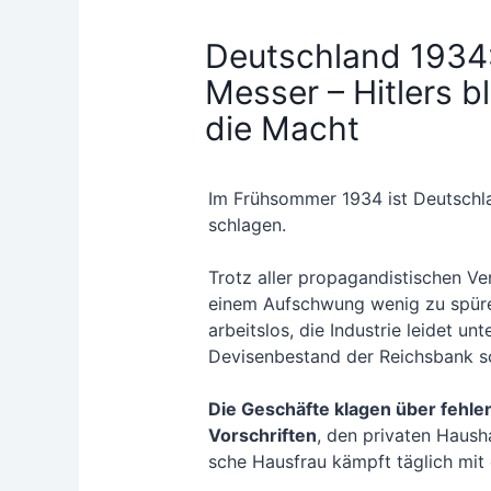
Deutschland 1934:
Messer – Hitlers b
die Macht
Im Früh­som­mer 1934 ist Deutsch­l
schla­gen.
Trotz aller pro­pa­gan­dis­ti­schen Ver
einem Auf­schwung wenig zu spü­re
arbeits­los, die Indus­trie lei­det un
Devi­sen­be­stand der Reichs­bank 
Die Geschäf­te kla­gen über feh­len
Vor­schrif­ten
, den pri­va­ten Haus­h
sche Haus­frau kämpft täg­lich mit d