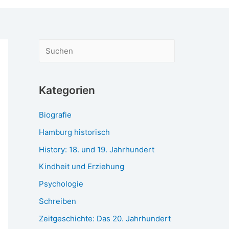
S
u
c
Kategorien
h
e
Biografie
n
Hamburg historisch
History: 18. und 19. Jahrhundert
Kindheit und Erziehung
Psychologie
Schreiben
Zeitgeschichte: Das 20. Jahrhundert