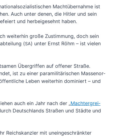
io­nal­so­zia­lis­ti­schen Macht­über­nah­me ist
­chen. Auch unter denen, die Hit­ler und sein
efei­ert und her­bei­ge­sehnt haben.
ich wei­ter­hin gro­ße Zustim­mung, doch sein
ab­tei­lung (
) unter Ernst Röhm – ist vie­len
SA
­men Über­grif­fen auf offe­ner Stra­ße.
det, ist zu einer para­mi­li­tä­ri­schen Mas­sen­or­
 öffent­li­che Leben wei­ter­hin domi­niert – und
zie­hen auch ein Jahr nach der „
Macht­er­grei­
durch Deutsch­lands Stra­ßen und Städ­te und
hr Reichs­kanz­ler mit unein­ge­schränk­ter