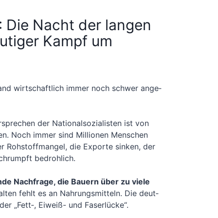
 Die Nacht der langen
lutiger Kampf um
and wirt­schaft­lich immer noch schwer ange­
­spre­chen der Natio­nal­so­zia­lis­ten ist von
n. Noch immer sind Mil­lio­nen Men­schen
ter Roh­stoff­man­gel, die Expor­te sin­ken, der
schrumpft bedroh­lich.
­de Nach­fra­ge, die Bau­ern über zu vie­le
al­ten fehlt es an Nah­rungs­mit­teln. Die deut­
er „Fett‑, Eiweiß- und Faser­lü­cke“.