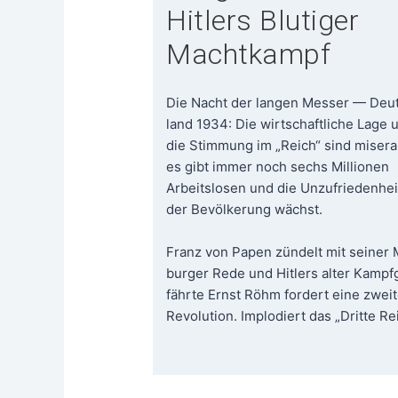
Hitlers Blutiger
Machtkampf
Die Nacht der lan­gen Mes­ser — Deu
land 1934: Die wirt­schaft­li­che Lage 
die Stim­mung im „Reich“ sind mise­ra­
es gibt immer noch sechs Mil­lio­nen
Arbeits­lo­sen und die Unzu­frie­den­hei
der Bevöl­ke­rung wächst.
Franz von Papen zün­delt mit sei­ner 
bur­ger Rede und Hit­lers alter Kampf­
fähr­te Ernst Röhm for­dert eine zwei­
Revo­lu­ti­on. Implo­diert das „Drit­te R