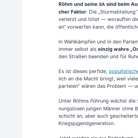
Röhm und sei­ne
sind beim Auf
SA
cher Fak­tor
: Die „Sturm­ab­tei­lung“
ver­letzt und tötet — wor­auf­hin d
en“ vor­wer­fen kann, die öffent­li­
In Wahl­kämp­fen und in den Par­la­m
immer selbst als
ein­zig wah­re „
den Stra­ßen been­den und für Ruh
Es ist die­ses per­fi­de,
popu­lis­ti­sch
lich an die Macht bringt, weil vie­
par­tei­en” wären das Pro­blem — u
Unter Röhms Füh­rung wächst die
nungs­lo­sen jun­gen Män­ner ohne B
schicht an, aber auch geschei­ter­te 
Kriegs­ju­gend­ge­ne­ra­ti­on.
Jetzt wer­den sie zur Bedrohung.