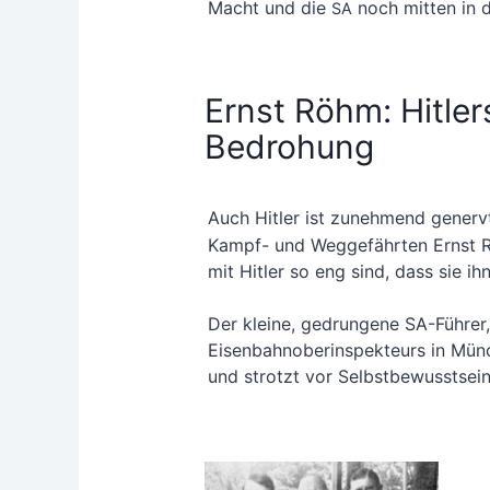
Macht und die
noch mit­ten in d
SA
Ernst Röhm: Hitle
Bedrohung
Auch Hit­ler ist zuneh­mend gener
Kampf- und Weg­ge­fähr­ten Ernst 
mit Hit­ler so eng sind, dass sie ih
Der klei­ne, gedrun­ge­ne SA-Füh­rer
Eisen­bahn­ober­inspek­teurs in Mün­c
und strotzt vor Selbstbewusstsein