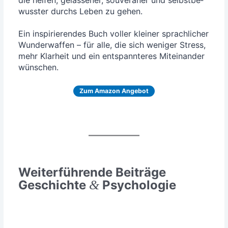
wuss­ter durchs Leben zu gehen.
Ein inspi­rie­ren­des Buch vol­ler klei­ner sprach­li­cher
Wun­der­waf­fen – für alle, die sich weni­ger Stress,
mehr Klar­heit und ein ent­spann­te­res Mit­ein­an­der
wünschen.
Zum Ama­zon Angebot
Weiterführende Beiträge
&
Geschichte
Psychologie