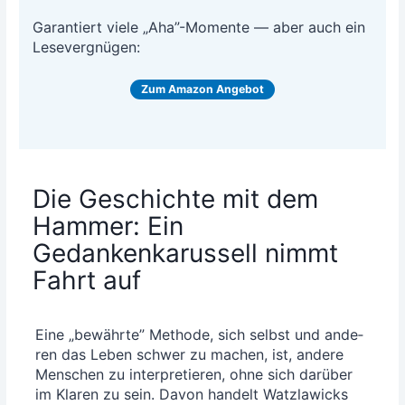
Garan­tiert vie­le „Aha”-Momente — aber auch ein
Lesevergnügen:
Zum Ama­zon Angebot
Die Geschichte mit dem
Hammer: Ein
Gedankenkarussell nimmt
Fahrt auf
Eine „bewähr­te” Metho­de, sich selbst und ande­
ren das Leben schwer zu machen, ist, ande­re
Men­schen zu inter­pre­tie­ren, ohne sich dar­über
im Kla­ren zu sein. Davon han­delt Watz­la­wicks