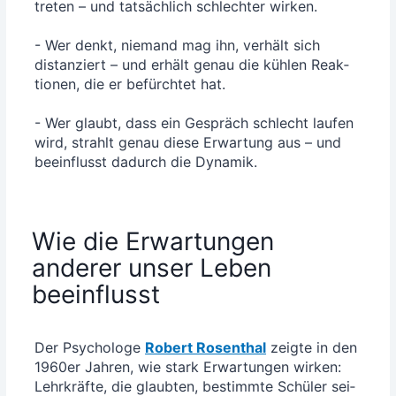
tre­ten – und tat­säch­lich schlech­ter wir­ken.
- Wer denkt, nie­mand mag ihn, ver­hält sich
distan­ziert – und erhält genau die küh­len Reak­
tio­nen, die er befürch­tet hat.
- Wer glaubt, dass ein Gespräch schlecht lau­fen
wird, strahlt genau die­se Erwar­tung aus – und
beein­flusst dadurch die Dynamik.
Wie die Erwartungen
anderer unser Leben
beeinflusst
Der Psy­cho­lo­ge
Robert Rosen­thal
zeig­te in den
1960er Jah­ren, wie stark Erwar­tun­gen wir­ken:
Lehr­kräf­te, die glaub­ten, bestimm­te Schü­ler sei­