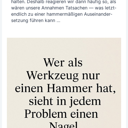
hal­ten. Des­halb reagie­ren wir dann häu­fig so, als
wären unse­re Annah­men Tat­sa­chen — was letzt­
end­lich zu einer ham­mer­mä­ßi­gen Aus­ein­an­der­
set­zung füh­ren kann …