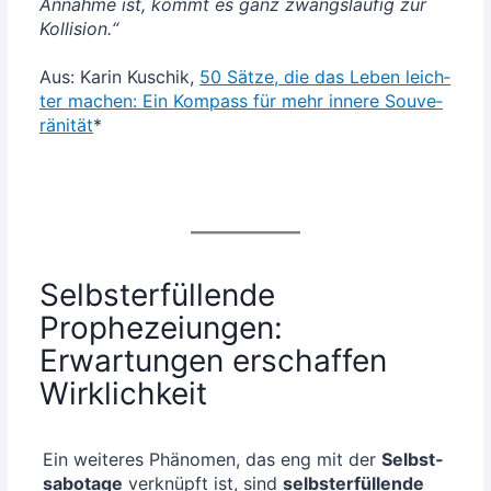
Annah­me ist, kommt es ganz zwangs­läu­fig zur
Kol­li­si­on.“
Aus: Karin Kuschik,
50 Sät­ze, die das Leben leich­
ter machen: Ein Kom­pass für mehr inne­re Sou­ve­
rä­ni­tät
*
Selbsterfüllende
Prophezeiungen:
Erwartungen erschaffen
Wirklichkeit
Ein wei­te­res Phä­no­men, das eng mit der
Selbst­
sa­bo­ta­ge
ver­knüpft ist, sind
selbst­er­fül­len­de