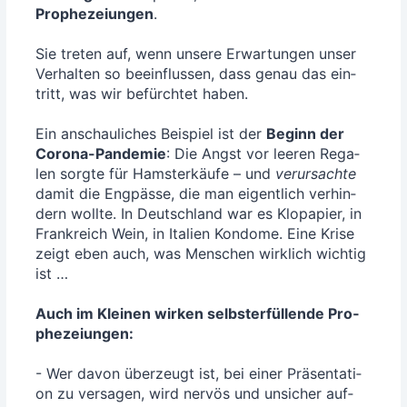
Pro­phe­zei­un­gen
.
Sie tre­ten auf, wenn unse­re Erwar­tun­gen unser
Ver­hal­ten so beein­flus­sen, dass genau das ein­
tritt, was wir befürch­tet haben.
Ein anschau­li­ches Bei­spiel ist der
Beginn der
Coro­na-Pan­de­mie
: Die Angst vor lee­ren Rega­
len sorg­te für Hams­ter­käu­fe – und
ver­ur­sach­te
damit die Eng­päs­se, die man eigent­lich ver­hin­
dern woll­te. In Deutsch­land war es Klo­pa­pier, in
Frank­reich Wein, in Ita­li­en Kon­do­me. Eine Kri­se
zeigt eben auch, was Men­schen wirk­lich wich­tig
ist …
Auch im Klei­nen wir­ken selbst­er­fül­len­de Pro­
phe­zei­un­gen:
- Wer davon über­zeugt ist, bei einer Prä­sen­ta­ti­
on zu ver­sa­gen, wird ner­vös und unsi­cher auf­