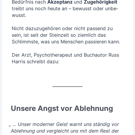
Bedürf­nis nach
Akzep­tanz
und
Zuge­hö­rig­keit
treibt uns noch heu­te an – bewusst oder unbe­
wusst.
Nicht dazu­zu­ge­hö­ren oder nicht pas­send zu
sein, ist seit der Stein­zeit so ziem­lich das
Schlimms­te, was uns Men­schen pas­sie­ren kann.
Der Arzt, Psy­cho­the­ra­peut und Buch­au­tor Russ
Har­ris schreibt dazu:
Unsere Angst vor Ablehnung
„
… Unser moder­ner Geist warnt uns stän­dig vor
Ableh­nung und ver­gleicht uns mit dem Rest der