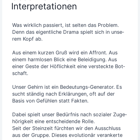
Interpretationen
Was wirk­lich pas­siert, ist sel­ten das Pro­blem.
Denn das eigent­li­che Dra­ma spielt sich in unse­
rem Kopf ab.
Aus einem kur­zen Gruß wird ein Affront. Aus
einem harm­lo­sen Blick eine Belei­di­gung. Aus
einer Ges­te der Höf­lich­keit eine ver­steck­te Bot­
schaft.
Unser Gehirn ist ein Bedeu­tungs-Gene­ra­tor. Es
sucht stän­dig nach Erklä­run­gen, oft auf der
Basis von Gefüh­len statt Fak­ten.
Dabei spielt unser Bedürf­nis nach sozia­ler Zuge­
hö­rig­keit eine ent­schei­den­de Rol­le.
Seit der Stein­zeit fürch­ten wir den Aus­schluss
aus der Grup­pe. Die­ses evo­lu­tio­när ver­an­ker­te