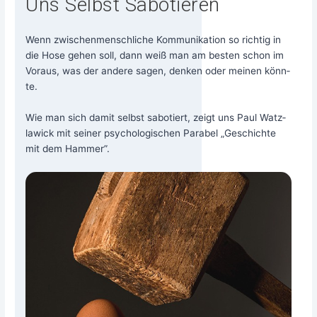
Uns Selbst Sabotieren
Wenn zwi­schen­mensch­li­che Kom­mu­ni­ka­ti­on so rich­tig in
die Hose gehen soll, dann weiß man am bes­ten schon im
Vor­aus, was der ande­re sagen, den­ken oder mei­nen könn­
te.
Wie man sich damit selbst sabo­tiert, zeigt uns Paul Watz­
la­wick mit sei­ner psy­cho­lo­gi­schen Para­bel „Geschich­te
mit dem Hammer”.