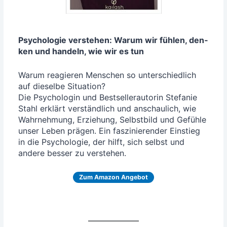
Psy­cho­lo­gie ver­ste­hen: War­um wir füh­len, den­
ken und han­deln, wie wir es tun
War­um reagie­ren Men­schen so unter­schied­lich
auf die­sel­be Situa­ti­on?
Die Psy­cho­lo­gin und Best­sel­ler­au­torin Ste­fa­nie
Stahl erklärt ver­ständ­lich und anschau­lich, wie
Wahr­neh­mung, Erzie­hung, Selbst­bild und Gefüh­le
unser Leben prä­gen. Ein fas­zi­nie­ren­der Ein­stieg
in die Psy­cho­lo­gie, der hilft, sich selbst und
ande­re bes­ser zu verstehen.
Zum Ama­zon Angebot