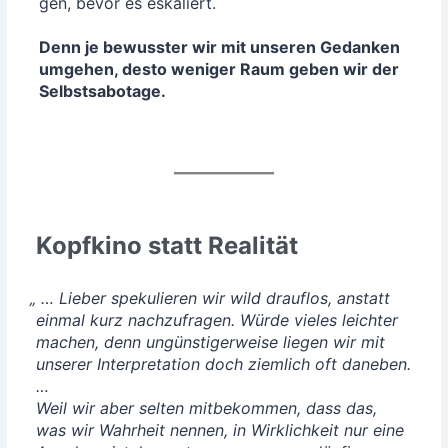
gen, bevor es eska­liert.
Denn je bewuss­ter wir mit unse­ren Gedan­ken
umge­hen, des­to weni­ger Raum geben wir der
Selbstsabotage.
Kopfkino statt Realität
„
… Lie­ber spe­ku­lie­ren wir wild drauf­los, anstatt
ein­mal kurz nach­zu­fra­gen. Wür­de vie­les leich­ter
machen, denn ungüns­ti­ger­wei­se lie­gen wir mit
unse­rer Inter­pre­ta­ti­on doch ziem­lich oft dane­ben.
…
Weil wir aber sel­ten mit­be­kom­men, dass das,
was wir Wahr­heit nen­nen, in Wirk­lich­keit nur eine