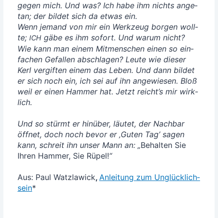
gegen mich. Und was? Ich habe ihm nichts ange­
tan; der bil­det sich da etwas ein.
Wenn jemand von mir ein Werk­zeug bor­gen woll­
te;
gäbe es ihm sofort. Und war­um nicht?
ICH
Wie kann man einem Mit­men­schen einen so ein­
fa­chen Gefal­len abschla­gen? Leu­te wie die­ser
Kerl ver­gif­ten einem das Leben. Und dann bil­det
er sich noch ein, ich sei auf ihn ange­wie­sen. Bloß
weil er einen Ham­mer hat. Jetzt reicht’s mir wirk­
lich.
Und so stürmt er hin­über, läu­tet, der Nach­bar
öff­net, doch noch bevor er ‚Guten Tag’ sagen
kann, schreit ihn unser Mann an: „
Behal­ten Sie
Ihren Ham­mer, Sie Rüpel!
“
Aus: Paul Watz­la­wick
,
Anlei­tung zum Unglück­lich­
sein
*