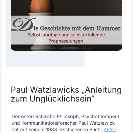
Paul Watzlawicks „Anleitung
zum Unglücklichsein”
Der öster­rei­chi­sche Phi­lo­soph, Psy­cho­the­ra­peut
und Kom­mu­ni­ka­ti­ons­for­scher Paul Watz­la­wick
hat mit sei­nem 1983 erschie­ne­nen Buch „
Anlei­