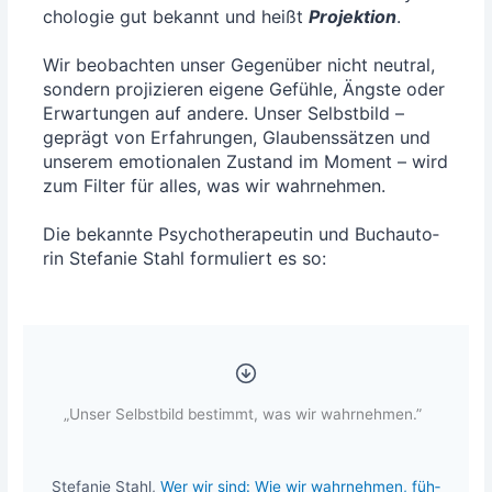
cho­lo­gie gut bekannt und heißt
Pro­jek­ti­on
.
Wir beob­ach­ten unser Gegen­über nicht neu­tral,
son­dern pro­ji­zie­ren eige­ne Gefüh­le, Ängs­te oder
Erwar­tun­gen auf ande­re. Unser Selbst­bild –
geprägt von Erfah­run­gen, Glau­bens­sät­zen und
unse­rem emo­tio­na­len Zustand im Moment – wird
zum Fil­ter für alles, was wir wahr­neh­men.
Die bekann­te Psy­cho­the­ra­peu­tin und Buch­au­to­
rin Ste­fa­nie Stahl for­mu­liert es so:
„
Unser Selbstbild bestimmt, was wir wahrnehmen.”
Ste­fa­nie Stahl,
Wer wir sind: Wie wir wahr­neh­men, füh­