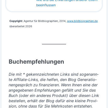
beeinflussen
Copy­right
: Agen­tur für Bild­bio­gra­phien, 2014,
www​.bild​bio​gra​phien​.de
über­ar­bei­tet 2026
Buchempfehlungen
Die mit * gekenn­zeich­ne­ten Links sind soge­nann­
te Affi­la­te-Links, die hel­fen, den Blog Gene­ra­tio­
nen­ge­spräch zu finan­zie­ren. Wenn Ihnen eine der
ange­ge­be­nen Emp­feh­lun­gen gefällt und Sie das
Buch (oder ein ande­res Pro­dukt) über die­sen Link
bestel­len, erhält der Blog dafür eine klei­ne Pro­vi­
si­on, ohne dass für Sie Mehr­kos­ten ent­ste­hen.