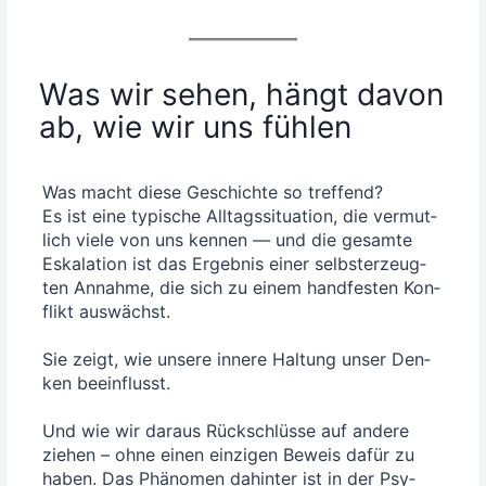
Was wir sehen, hängt davon
ab, wie wir uns fühlen
Was macht die­se Geschich­te so tref­fend?
Es ist eine typi­sche All­tags­si­tua­ti­on, die ver­mut­
lich vie­le von uns ken­nen — und die gesam­te
Eska­la­ti­on ist das Ergeb­nis einer selbst­er­zeug­
ten Annah­me, die sich zu einem hand­fes­ten Kon­
flikt aus­wächst.
Sie zeigt, wie unse­re inne­re Hal­tung unser Den­
ken beein­flusst.
Und wie wir dar­aus Rück­schlüs­se auf ande­re
zie­hen – ohne einen ein­zi­gen Beweis dafür zu
haben. Das Phä­no­men dahin­ter ist in der Psy­