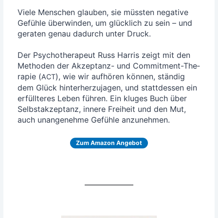
Vie­le Men­schen glau­ben, sie müss­ten nega­ti­ve
Gefüh­le über­win­den, um glück­lich zu sein – und
gera­ten genau dadurch unter Druck.
Der Psy­cho­the­ra­peut Russ Har­ris zeigt mit den
Metho­den der Akzep­tanz- und Com­mit­ment-The­
ra­pie (
), wie wir auf­hö­ren kön­nen, stän­dig
ACT
dem Glück hin­ter­her­zu­ja­gen, und statt­des­sen ein
erfüll­te­res Leben füh­ren. Ein klu­ges Buch über
Selbst­ak­zep­tanz, inne­re Frei­heit und den Mut,
auch unan­ge­neh­me Gefüh­le anzunehmen.
Zum Ama­zon Angebot