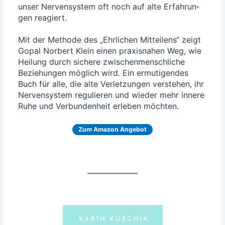
unser Ner­ven­sys­tem oft noch auf alte Erfah­run­
gen reagiert.
Mit der Metho­de des „Ehr­li­chen Mit­tei­lens“ zeigt
Gopal Nor­bert Klein einen pra­xis­na­hen Weg, wie
Hei­lung durch siche­re zwi­schen­mensch­li­che
Bezie­hun­gen mög­lich wird. Ein ermu­ti­gen­des
Buch für alle, die alte Ver­let­zun­gen ver­ste­hen, ihr
Ner­ven­sys­tem regu­lie­ren und wie­der mehr inne­re
Ruhe und Ver­bun­den­heit erle­ben möchten.
Zum Ama­zon Angebot