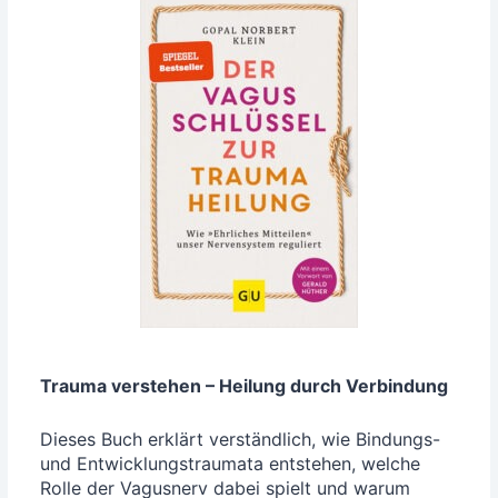
Trau­ma ver­ste­hen – Hei­lung durch Verbindung
Die­ses Buch erklärt ver­ständ­lich, wie Bin­dungs-
und Ent­wick­lungs­trau­ma­ta ent­ste­hen, wel­che
Rol­le der Vagus­nerv dabei spielt und war­um