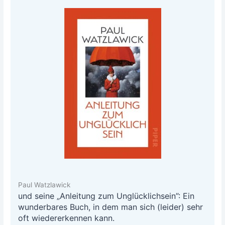
Paul Watzlawick
und sei­ne „Anlei­tung zum Unglück­lich­sein”: Ein
wun­der­ba­res Buch, in dem man sich (lei­der) sehr
oft wie­der­erken­nen kann.