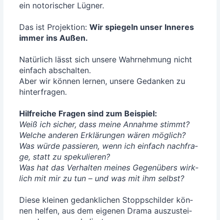
ein noto­ri­scher Lüg­ner.
Das ist Pro­jek­ti­on:
Wir spie­geln unser Inne­res
immer ins Außen.
Natür­lich lässt sich unse­re Wahr­neh­mung nicht
ein­fach abschal­ten.
Aber wir kön­nen ler­nen, unse­re Gedan­ken zu
hin­ter­fra­gen.
Hilf­rei­che Fra­gen sind zum Bei­spiel:
Weiß ich sicher, dass mei­ne Annah­me stimmt?
Wel­che ande­ren Erklä­run­gen wären mög­lich?
Was wür­de pas­sie­ren, wenn ich ein­fach nach­fra­
ge, statt zu spe­ku­lie­ren?
Was hat das Ver­hal­ten mei­nes Gegen­übers wirk­
lich mit mir zu tun – und was mit ihm selbst?
Die­se klei­nen gedank­li­chen Stopp­schil­der kön­
nen hel­fen, aus dem eige­nen Dra­ma aus­zu­stei­