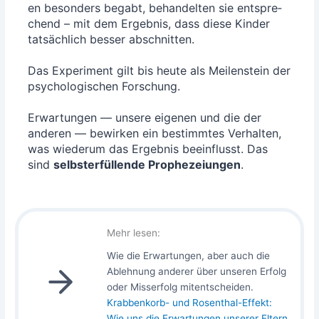
en beson­ders begabt, behan­del­ten sie ent­spre­
chend – mit dem Ergeb­nis, dass die­se Kin­der
tat­säch­lich bes­ser abschnit­ten.
Das Expe­ri­ment gilt bis heu­te als Mei­len­stein der
psy­cho­lo­gi­schen For­schung.
Erwar­tun­gen — unse­re eige­nen und die der
ande­ren — bewir­ken ein bestimm­tes Ver­hal­ten,
was wie­der­um das Ergeb­nis beein­flusst. Das
sind
selbst­er­fül­len­de Pro­phe­zei­un­gen
.
Mehr lesen:
Wie die Erwar­tun­gen, aber auch die
Ableh­nung ande­rer über unse­ren Erfolg
oder Miss­erfolg mit­ent­schei­den.
Krab­ben­korb- und Rosen­thal-Effekt:
Wie uns die Erwar­tun­gen unse­rer Eltern