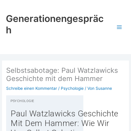
Zum
Inhalt
Generationengespräc
springen
h
Selbstsabotage: Paul Watzlawicks
Geschichte mit dem Hammer
Schreibe einen Kommentar
/
Psychologie
/ Von
Susanne
PSY­CHO­LO­GIE
Paul Watzlawicks Geschichte
Mit Dem Hammer: Wie Wir