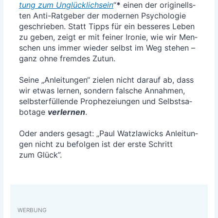
tung zum Unglück­lich­sein
“
*
einen der ori­gi­nells­
ten Anti-Rat­ge­ber der moder­nen Psy­cho­lo­gie
geschrie­ben. Statt Tipps für ein bes­se­res Leben
zu geben, zeigt er mit fei­ner Iro­nie, wie wir Men­
schen uns immer wie­der selbst im Weg ste­hen –
ganz ohne frem­des Zutun.
Sei­ne „Anlei­tun­gen“ zie­len nicht dar­auf ab, dass
wir etwas ler­nen, son­dern fal­sche Annah­men,
selbst­er­fül­len­de Pro­phe­zei­un­gen und Selbst­sa­
bo­ta­ge
ver­ler­nen
.
Oder anders gesagt: „Paul Watz­la­wicks Anlei­tun­
gen nicht zu befol­gen ist der ers­te Schritt
zum Glück”.
WERBUNG