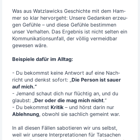
Was aus Watz­la­wicks Geschich­te mit dem Ham­
mer so klar her­vor­geht: Unse­re Gedan­ken erzeu­
gen Gefüh­le – und die­se Gefüh­le bestim­men
unser Ver­hal­ten. Das Ergeb­nis ist nicht sel­ten ein
Kom­mu­ni­ka­ti­ons­un­fall, der völ­lig ver­meid­bar
gewe­sen wäre.
Bei­spie­le dafür im All­tag:
- Du bekommst kei­ne Ant­wort auf eine Nach­
richt und denkst sofort: „
Die Per­son ist sau­er
auf mich.“
- Jemand schaut dich nur flüch­tig an, und du
glaubst: „
Der oder die mag mich nicht
.“
- Du bekommst
Kri­tik
– und hörst dar­in nur
Ableh­nung
, obwohl sie sach­lich gemeint war.
In all die­sen Fäl­len sabo­tie­ren wir uns selbst,
weil wir unse­re Inter­pre­ta­tio­nen für Tat­sa­chen