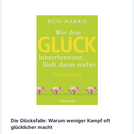
Die Glücks­fal­le: War­um weni­ger Kampf oft
glück­li­cher macht