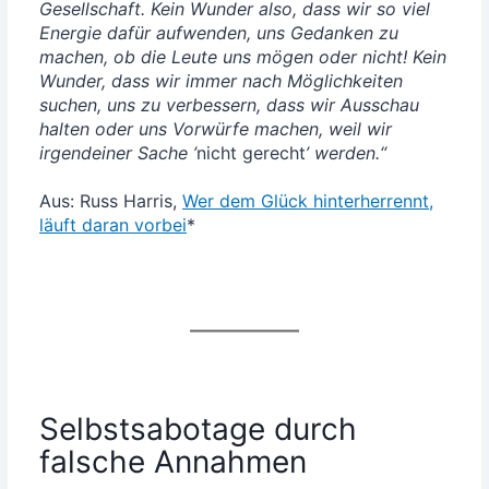
Gesell­schaft. Kein Wun­der also, dass wir so viel
Ener­gie dafür auf­wen­den, uns Gedan­ken zu
machen, ob die Leu­te uns mögen oder nicht! Kein
Wun­der, dass wir immer nach Mög­lich­kei­ten
suchen, uns zu ver­bes­sern, dass wir Aus­schau
hal­ten oder uns Vor­wür­fe machen, weil wir
irgend­ei­ner Sache ’
nicht gerecht
’ wer­den.“
Aus: Russ Har­ris,
Wer dem Glück hin­ter­her­rennt,
läuft dar­an vor­bei
*
Selbstsabotage durch
falsche Annahmen