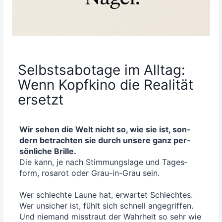
Selbstsabotage im Alltag:
Wenn Kopfkino die Realität
ersetzt
Wir sehen die Welt nicht so, wie sie ist, son­
dern betrach­ten sie durch unse­re ganz per­
sön­li­che Bril­le.
Die kann, je nach Stim­mungs­la­ge und Tages­
form, rosa­rot oder Grau-in-Grau sein.
Wer schlech­te Lau­ne hat, erwar­tet Schlech­tes.
Wer unsi­cher ist, fühlt sich schnell ange­grif­fen.
Und nie­mand miss­traut der Wahr­heit so sehr wie