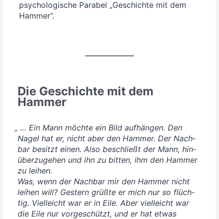
psy­cho­lo­gi­sche Para­bel „Geschich­te mit dem
Hammer”.
Die Geschichte mit dem
Hammer
„
… Ein Mann möch­te ein Bild auf­hän­gen. Den
Nagel hat er, nicht aber den Ham­mer. Der Nach­
bar besitzt einen. Also beschließt der Mann, hin­
über­zu­ge­hen und ihn zu bit­ten, ihm den Ham­mer
zu lei­hen.
Was, wenn der Nach­bar mir den Ham­mer nicht
lei­hen will? Ges­tern grüß­te er mich nur so flüch­
tig. Viel­leicht war er in Eile. Aber viel­leicht war
die Eile nur vor­ge­schützt, und er hat etwas