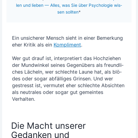
len und lie­ben — Alles, was Sie über Psy­cho­lo­gie wis­
sen soll­ten
*
Ein unsi­che­rer Mensch sieht in einer Bemer­kung
eher Kri­tik als ein
Kom­pli­ment
.
Wer gut drauf ist, inter­pre­tiert das Hoch­zie­hen
der Mund­win­kel sei­nes Gegen­übers als freund­li­
ches Lächeln, wer schlech­te Lau­ne hat, als blö­
des oder sogar abfäl­li­ges Grin­sen. Und wer
gestresst ist, ver­mu­tet eher schlech­te Absich­ten
als neu­tra­les oder sogar gut gemein­tes
Verhalten.
Die Macht unserer
Gedanken und