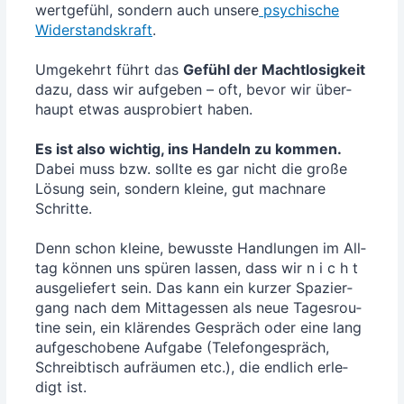
wert­ge­fühl, son­dern auch unse­re
psy­chi­sche
Wider­stands­kraft
.
Umge­kehrt führt das
Gefühl der Macht­lo­sig­keit
dazu, dass wir auf­ge­ben – oft, bevor wir über­
haupt etwas aus­pro­biert haben.
Es ist also wich­tig, ins Han­deln zu kom­men.
Dabei muss bzw. soll­te es gar nicht die gro­ße
Lösung sein, son­dern klei­ne, gut mach­na­re
Schrit­te.
Denn schon klei­ne, bewuss­te Hand­lun­gen im All­
tag kön­nen uns spü­ren las­sen, dass wir n i c h t
aus­ge­lie­fert sein. Das kann ein kur­zer Spa­zier­
gang nach dem Mit­tag­essen als neue Tages­rou­
ti­ne sein, ein klä­ren­des Gespräch oder eine lang
auf­ge­scho­be­ne Auf­ga­be (Tele­fon­ge­spräch,
Schreib­tisch auf­räu­men etc.), die end­lich erle­
digt ist.