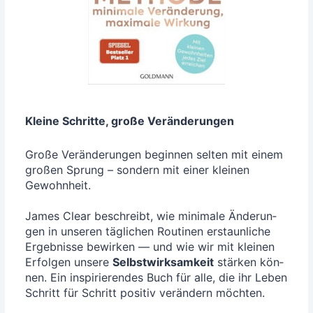
Klei­ne Schrit­te, gro­ße Veränderungen
Gro­ße Ver­än­de­run­gen begin­nen sel­ten mit einem
gro­ßen Sprung – son­dern mit einer klei­nen
Gewohn­heit.
James Clear beschreibt, wie mini­ma­le Ände­run­
gen in unse­ren täg­li­chen Rou­ti­nen erstaun­li­che
Ergeb­nis­se bewir­ken — und wie wir mit klei­nen
Erfol­gen unse­re
Selbst­wirk­sam­keit
stär­ken kön­
nen. Ein inspi­rie­ren­des Buch für alle, die ihr Leben
Schritt für Schritt posi­tiv ver­än­dern möchten.