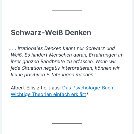
Schwarz-Weiß Denken
„
…
Irra­tio­na­les Den­ken kennt nur Schwarz und
Weiß. Es hin­dert Men­schen dar­an, Erfah­run­gen in
ihrer gan­zen Band­brei­te zu erfas­sen. Wenn wir
jede Situa­ti­on nega­tiv inter­pre­tie­ren, kön­nen wir
kei­ne posi­ti­ven Erfah­run­gen machen.“
Albert Ellis zitiert aus:
Das Psy­cho­lo­gie-Buch.
Wich­ti­ge Theo­rien ein­fach erklärt
*