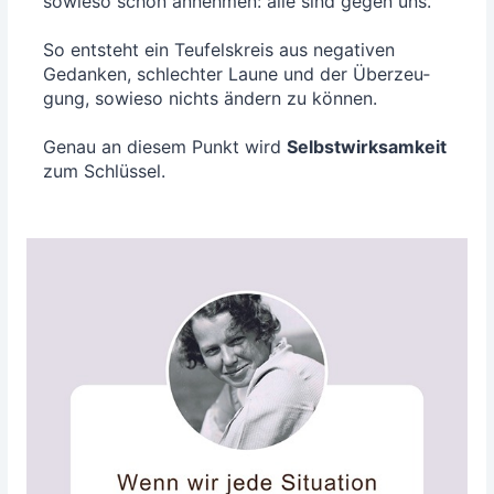
sowie­so schon anneh­men: alle sind gegen uns.
So ent­steht ein Teu­fels­kreis aus nega­ti­ven
Gedan­ken, schlech­ter Lau­ne und der Über­zeu­
gung, sowie­so nichts ändern zu kön­nen.
Genau an die­sem Punkt wird
Selbst­wirk­sam­keit
zum Schlüssel.