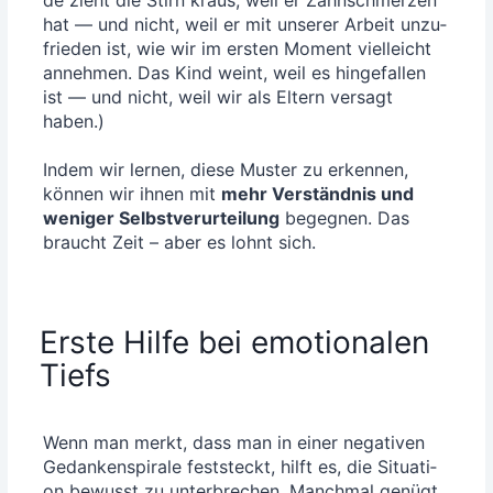
hat — und nicht, weil er mit unse­rer Arbeit unzu­
frie­den ist, wie wir im ers­ten Moment viel­leicht
anneh­men. Das Kind weint, weil es hin­ge­fal­len
ist — und nicht, weil wir als Eltern ver­sagt
haben.)
Indem wir ler­nen, die­se Mus­ter zu erken­nen,
kön­nen wir ihnen mit
mehr Ver­ständ­nis und
weni­ger Selbst­ver­ur­tei­lung
begeg­nen. Das
braucht Zeit – aber es lohnt sich.
Erste Hilfe bei emotionalen
Tiefs
Wenn man merkt, dass man in einer nega­ti­ven
Gedan­ken­spi­ra­le fest­steckt, hilft es, die Situa­ti­
on bewusst zu unter­bre­chen. Manch­mal genügt