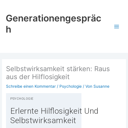
Zum
Inhalt
Generationengespräc
springen
h
Selbstwirksamkeit stärken: Raus
aus der Hilflosigkeit
Schreibe einen Kommentar
/
Psychologie
/ Von
Susanne
PSY­CHO­LO­GIE
Erlernte Hilflosigkeit Und
Selbstwirksamkeit