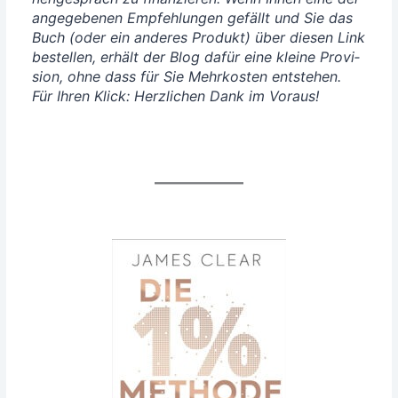
ange­ge­be­nen Emp­feh­lun­gen gefällt und Sie das
Buch (oder ein ande­res Pro­dukt) über die­sen Link
bestel­len, erhält der Blog dafür eine klei­ne Pro­vi­
si­on, ohne dass für Sie Mehr­kos­ten ent­ste­hen.
Für Ihren Klick: Herz­li­chen Dank im Voraus!