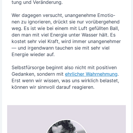
tung und Ver­än­de­rung.
Wer dage­gen ver­sucht, unan­ge­neh­me Emo­tio­
nen zu igno­rie­ren, drückt sie nur vor­über­ge­hend
weg. Es ist wie bei einem mit Luft gefüll­ten Ball,
den man mit viel Ener­gie unter Was­ser hält. Es
kos­tet sehr viel Kraft, wird immer unan­ge­neh­mer
— und irgend­wann tau­chen sie mit sehr viel
Ener­gie wie­der auf.
Selbst­für­sor­ge beginnt also nicht mit posi­ti­ven
Gedan­ken, son­dern mit
ehr­li­cher Wahr­neh­mung
.
Erst wenn wir wis­sen, was uns wirk­lich belas­tet,
kön­nen wir sinn­voll dar­auf reagieren.