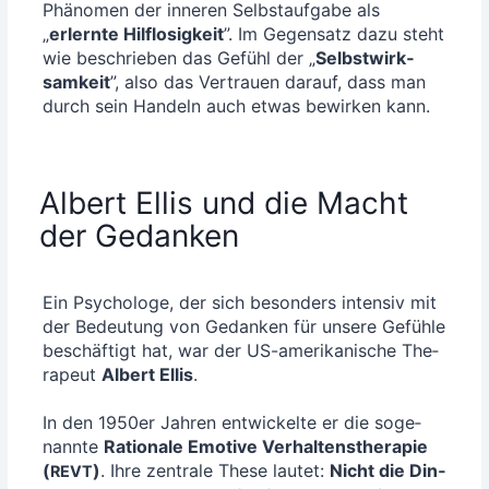
Phä­no­men der inne­ren Selbst­auf­ga­be als
„
erlern­te Hilf­lo­sig­keit
”. Im Gegen­satz dazu steht
wie beschrie­ben das Gefühl der „
Selbst­wirk­
sam­keit
”, also das Ver­trau­en dar­auf, dass man
durch sein Han­deln auch etwas bewir­ken kann.
Albert Ellis und die Macht
der Gedanken
Ein Psy­cho­lo­ge, der sich beson­ders inten­siv mit
der Bedeu­tung von Gedan­ken für unse­re Gefüh­le
beschäf­tigt hat, war der US-ame­ri­ka­ni­sche The­
ra­peut
Albert Ellis
.
In den 1950er Jah­ren ent­wi­ckel­te er die soge­
nann­te
Ratio­na­le Emo­ti­ve Ver­hal­tens­the­ra­pie
(
)
. Ihre zen­tra­le The­se lau­tet:
Nicht die Din­
REVT