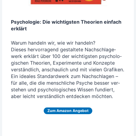
Psy­cho­lo­gie: Die wich­tigs­ten Theo­rien ein­fach
erklärt
War­um han­deln wir, wie wir han­deln?
Die­ses her­vor­ra­gend gestal­te­te Nach­schla­ge­
werk erklärt über 100 der wich­tigs­ten psy­cho­lo­
gi­schen Theo­rien, Expe­ri­men­te und Kon­zep­te
ver­ständ­lich, anschau­lich und mit vie­len Gra­fi­ken.
Ein idea­les Stan­dard­werk zum Nach­schla­gen –
für alle, die die mensch­li­che Psy­che bes­ser ver­
ste­hen und psy­cho­lo­gi­sches Wis­sen fun­diert,
aber leicht ver­ständ­lich ent­de­cken möchten.
Zum Ama­zon Angebot