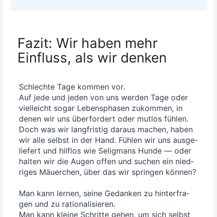
Fazit: Wir haben mehr
Einfluss, als wir denken
Schlech­te Tage kom­men vor.
Auf jede und jeden von uns wer­den Tage oder
viel­leicht sogar Lebens­pha­sen zukom­men, in
denen wir uns über­for­dert oder mut­los füh­len.
Doch was wir lang­fris­tig dar­aus machen, haben
wir alle selbst in der Hand. Füh­len wir uns aus­ge­
lie­fert und hilf­los wie Selig­mans Hun­de — oder
hal­ten wir die Augen offen und suchen ein nied­
ri­ges Mäu­er­chen, über das wir sprin­gen kön­nen?
Man kann ler­nen, sei­ne Gedan­ken zu hin­ter­fra­
gen und zu ratio­na­li­sie­ren.
Man kann klei­ne Schrit­te gehen, um sich selbst