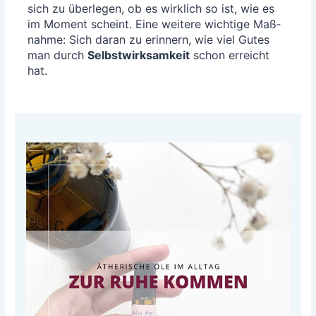
sich zu über­le­gen, ob es wirk­lich so ist, wie es
im Moment scheint. Eine wei­te­re wich­ti­ge Maß­
nah­me: Sich dar­an zu erin­nern, wie viel Gutes
man durch
Selbst­wirk­sam­keit
schon erreicht
hat.