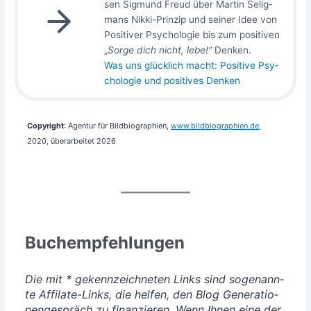
sen Sig­mund Freud über Mar­tin Selig­
mans Nik­ki-Prin­zip und sei­ner Idee von
Posi­ti­ver Psy­cho­lo­gie bis zum posi­ti­ven
„
Sor­ge dich nicht, lebe!“
Den­ken.
Was uns glück­lich macht: Posi­ti­ve Psy­
cho­lo­gie und posi­ti­ves Denken
Copy­right
: Agen­tur für Bild­bio­gra­phien,
www​.bild​bio​gra​phien​.de
,
2020, über­ar­bei­tet 2026
Buchempfehlungen
Die mit * gekenn­zeich­ne­ten Links sind soge­nann­
te Affi­la­te-Links, die hel­fen, den Blog Gene­ra­tio­
nen­ge­spräch zu finan­zie­ren. Wenn Ihnen eine der