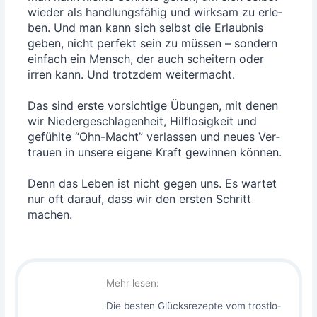
wie­der als hand­lungs­fä­hig und wirk­sam zu erle­
ben. Und man kann sich selbst die Erlaub­nis
geben, nicht per­fekt sein zu müs­sen – son­dern
ein­fach ein Mensch, der auch schei­tern oder
irren kann. Und trotz­dem wei­ter­macht.
Das sind ers­te vor­sich­ti­ge Übun­gen, mit denen
wir Nie­der­ge­schla­gen­heit, Hilf­lo­sig­keit und
gefühl­te “Ohn-Macht” ver­las­sen und neu­es Ver­
trau­en in unse­re eige­ne Kraft gewin­nen kön­nen.
Denn das Leben ist nicht gegen uns. Es war­tet
nur oft dar­auf, dass wir den ers­ten Schritt
machen.
Mehr lesen:
Die bes­ten Glücks­re­zep­te vom trost­lo­