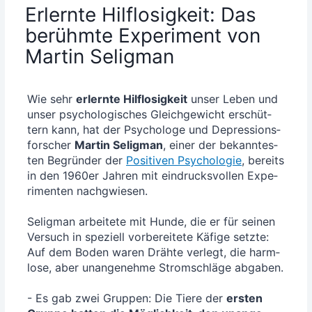
Erlernte Hilflosigkeit: Das
berühmte Experiment von
Martin Seligman
Wie sehr
erlern­te Hilf­lo­sig­keit
unser Leben und
unser psy­cho­lo­gi­sches Gleich­ge­wicht erschüt­
tern kann, hat der Psy­cho­lo­ge und Depres­si­ons­
for­scher
Mar­tin Selig­man
, einer der bekann­tes­
ten Begrün­der der
Posi­ti­ven Psy­cho­lo­gie
, bereits
in den 1960er Jah­ren mit ein­drucks­vol­len Expe­
ri­men­ten nachgwie­sen.
Selig­man arbei­te­te mit Hun­de, die er für sei­nen
Ver­such in spe­zi­ell vor­be­rei­te­te Käfi­ge setz­te:
Auf dem Boden waren Dräh­te ver­legt, die harm­
lo­se, aber unan­ge­neh­me Strom­schlä­ge abga­ben.
- Es gab zwei Grup­pen: Die Tie­re der
ers­ten