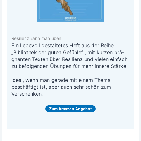
Resilienz kann man üben
Ein lie­be­voll gestal­te­tes Heft aus der Rei­he
„Biblio­thek der guten Gefüh­le” , mit kur­zen prä­
gnan­ten Tex­ten über Resi­li­enz und vie­len ein­fach
zu befol­gen­den Übun­gen für mehr inne­re Stär­ke.
Ide­al, wenn man gera­de mit einem The­ma
beschäf­tigt ist, aber auch sehr schön zum
Verschenken.
Zum Ama­zon Angebot