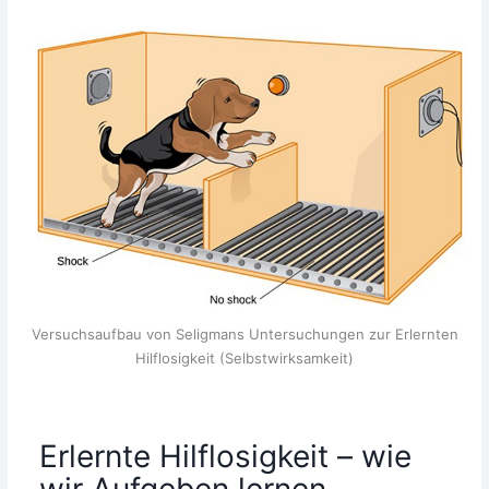
Ver­suchs­auf­bau von Selig­mans Unter­su­chun­gen zur Erlern­ten
Hilf­lo­sig­keit (Selbst­wirk­sam­keit)
Erlernte Hilflosigkeit – wie
wir Aufgeben lernen