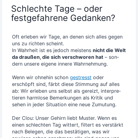
Schlechte Tage – oder
festgefahrene Gedanken?
Oft erle­ben wir Tage, an denen sich alles gegen
uns zu rich­ten scheint.
In Wahr­heit ist es jedoch meis­tens
nicht die Welt
da drau­ßen, die sich ver­schwo­ren hat
– son­
dern unse­re eige­ne inne­re Wahr­neh­mung.
Wenn wir ohne­hin schon
gestresst
oder
erschöpft sind, färbt die­se Stim­mung auf alles
ab: Wir erle­ben uns selbst als gereizt, inter­pre­
tie­ren harm­lo­se Bemer­kun­gen als Kri­tik und
sehen in jeder Situa­ti­on eine neue Zumu­tung.
Der Clou: Unser Gehirn liebt Mus­ter. Wenn es
einen schlech­ten Tag wit­tert, fil­tert es ver­stärkt
nach Bele­gen, die das bestä­ti­gen, was wir