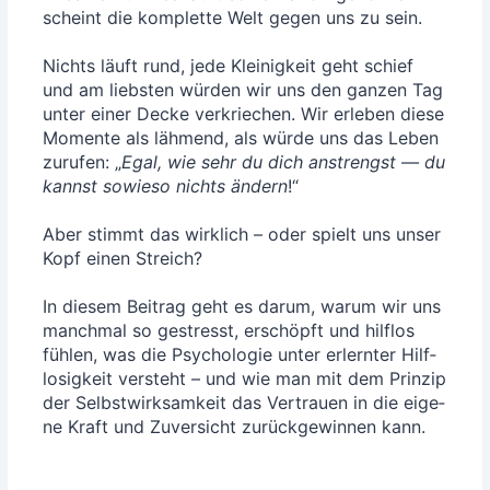
scheint die kom­plet­te Welt gegen uns zu sein.
Nichts läuft rund, jede Klei­nig­keit geht schief
und am liebs­ten wür­den wir uns den gan­zen Tag
unter einer Decke ver­krie­chen. Wir erle­ben die­se
Momen­te als läh­mend, als wür­de uns das Leben
zuru­fen: „
Egal, wie sehr du dich anstrengst — du
kannst sowie­so nichts ändern
!“
Aber stimmt das wirk­lich – oder spielt uns unser
Kopf einen Streich?
In die­sem Bei­trag geht es dar­um, war­um wir uns
manch­mal so gestresst, erschöpft und hilf­los
füh­len, was die Psy­cho­lo­gie unter erlern­ter Hilf­
lo­sig­keit ver­steht – und wie man mit dem Prin­zip
der Selbst­wirk­sam­keit das Ver­trau­en in die eige­
ne Kraft und Zuver­sicht zurück­ge­win­nen kann.