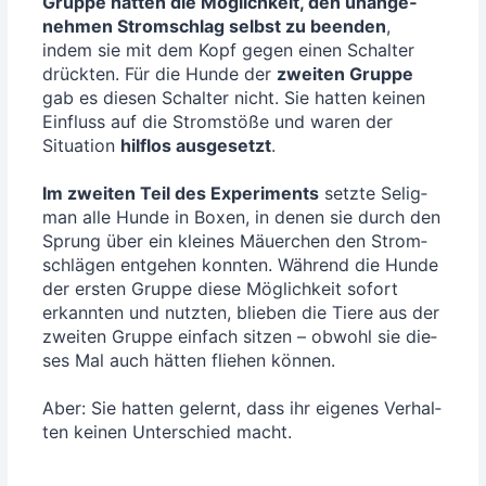
Grup­pe hat­ten die Mög­lich­keit, den unan­ge­
neh­men Strom­schlag selbst zu been­den
,
indem sie mit dem Kopf gegen einen Schal­ter
drück­ten. Für die Hun­de der
zwei­ten Grup­pe
gab es die­sen Schal­ter nicht. Sie hat­ten kei­nen
Ein­fluss auf die Strom­stö­ße und waren der
Situa­ti­on
hilf­los aus­ge­setzt
.
Im zwei­ten Teil des Expe­ri­ments
setz­te Selig­
man alle Hun­de in Boxen, in denen sie durch den
Sprung über ein klei­nes Mäu­er­chen den Strom­
schlä­gen ent­ge­hen konn­ten. Wäh­rend die Hun­de
der ers­ten Grup­pe die­se Mög­lich­keit sofort
erkann­ten und nutz­ten, blie­ben die Tie­re aus der
zwei­ten Grup­pe ein­fach sit­zen – obwohl sie die­
ses Mal auch hät­ten flie­hen kön­nen.
Aber: Sie hat­ten gelernt, dass ihr eige­nes Ver­hal­
ten kei­nen Unter­schied macht.