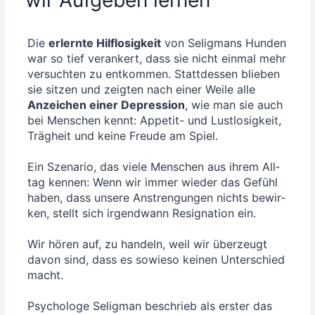
Die
erlern­te Hilf­lo­sig­keit
von Selig­mans Hun­den
war so tief ver­an­kert, dass sie nicht ein­mal mehr
ver­such­ten zu ent­kom­men. Statt­des­sen blie­ben
sie sit­zen und zeig­ten nach einer Wei­le alle
Anzei­chen einer Depres­si­on
, wie man sie auch
bei Men­schen kennt: Appe­tit- und Lust­lo­sig­keit,
Träg­heit und kei­ne Freu­de am Spiel.
Ein Sze­na­rio, das vie­le Men­schen aus ihrem All­
tag ken­nen: Wenn wir immer wie­der das Gefühl
haben, dass unse­re Anstren­gun­gen nichts bewir­
ken, stellt sich irgend­wann Resi­gna­ti­on ein.
Wir hören auf, zu han­deln, weil wir über­zeugt
davon sind, dass es sowie­so kei­nen Unter­schied
macht.
Psy­cho­lo­ge Selig­man beschrieb als ers­ter das