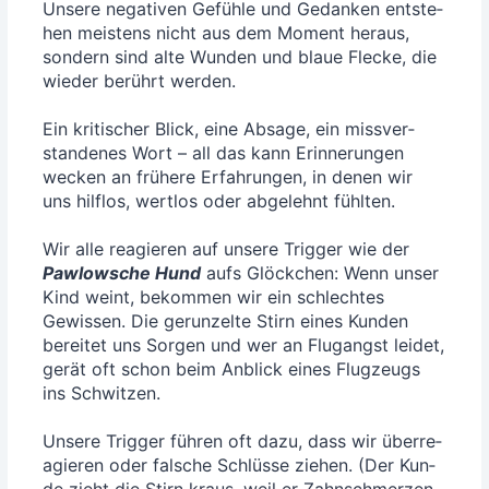
Unse­re nega­ti­ven Gefüh­le und Gedan­ken ent­ste­
hen meis­tens nicht aus dem Moment her­aus,
son­dern sind alte Wun­den und blaue Fle­cke, die
wie­der berührt wer­den.
Ein kri­ti­scher Blick, eine Absa­ge, ein miss­ver­
stan­de­nes Wort – all das kann Erin­ne­run­gen
wecken an frü­he­re Erfah­run­gen, in denen wir
uns hilf­los, wert­los oder abge­lehnt fühl­ten.
Wir alle reagie­ren auf unse­re Trig­ger wie der
Paw­low­sche Hund
aufs Glöck­chen: Wenn unser
Kind weint, bekom­men wir ein schlech­tes
Gewis­sen. Die gerun­zel­te Stirn eines Kun­den
berei­tet uns Sor­gen und wer an Flug­angst lei­det,
gerät oft schon beim Anblick eines Flug­zeugs
ins Schwit­zen.
Unse­re Trig­ger füh­ren oft dazu, dass wir über­re­
agie­ren oder fal­sche Schlüs­se zie­hen. (Der Kun­
de zieht die Stirn kraus, weil er Zahn­schmer­zen