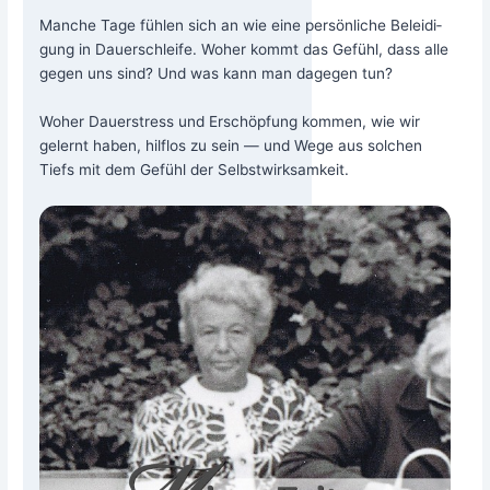
Man­che Tage füh­len sich an wie eine per­sön­li­che Belei­di­
gung in Dau­er­schlei­fe. Woher kommt das Gefühl, dass alle
gegen uns sind? Und was kann man dage­gen tun?
Woher Dau­er­stress und Erschöp­fung kom­men, wie wir
gelernt haben, hilf­los zu sein — und Wege aus sol­chen
Tiefs mit dem Gefühl der Selbstwirksamkeit.