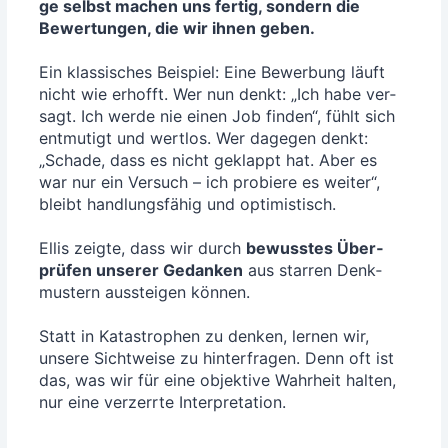
ge selbst machen uns fer­tig, son­dern die
Bewer­tun­gen, die wir ihnen geben.
Ein klas­si­sches Bei­spiel: Eine Bewer­bung läuft
nicht wie erhofft. Wer nun denkt: „Ich habe ver­
sagt. Ich wer­de nie einen Job fin­den“, fühlt sich
ent­mu­tigt und wert­los. Wer dage­gen denkt:
„Scha­de, dass es nicht geklappt hat. Aber es
war nur ein Ver­such – ich pro­bie­re es wei­ter“,
bleibt hand­lungs­fä­hig und opti­mis­tisch.
Ellis zeig­te, dass wir durch
bewuss­tes Über­
prü­fen unse­rer Gedan­ken
aus star­ren Denk­
mus­tern aus­stei­gen kön­nen.
Statt in Kata­stro­phen zu den­ken, ler­nen wir,
unse­re Sicht­wei­se zu hin­ter­fra­gen. Denn oft ist
das, was wir für eine objek­ti­ve Wahr­heit hal­ten,
nur eine ver­zerr­te Interpretation.