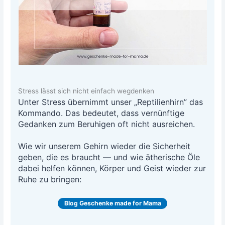
Stress lässt sich nicht einfach wegdenken
Unter Stress über­nimmt unser „Rep­ti­li­en­hirn” das
Kom­man­do. Das bedeu­tet, dass ver­nünf­ti­ge
Gedan­ken zum Beru­hi­gen oft nicht aus­rei­chen.
Wie wir unse­rem Gehirn wie­der die Sicher­heit
geben, die es braucht — und wie äthe­ri­sche Öle
dabei hel­fen kön­nen, Kör­per und Geist wie­der zur
Ruhe zu bringen:
Blog Geschen­ke made for Mama