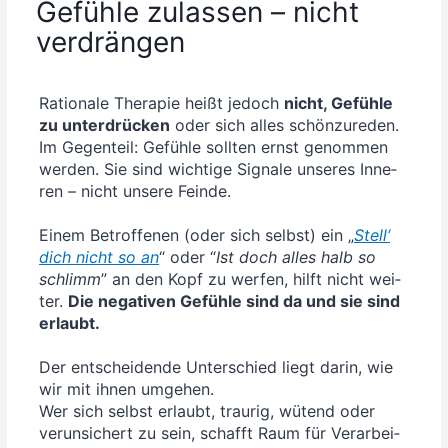
Gefühle zulassen – nicht
verdrängen
Ratio­na­le The­ra­pie heißt jedoch
nicht, Gefüh­le
zu unter­drü­cken
oder sich alles schön­zu­re­den.
Im Gegen­teil: Gefüh­le soll­ten ernst genom­men
wer­den. Sie sind wich­ti­ge Signa­le unse­res Inne­
ren – nicht unse­re Fein­de.
Einem Betrof­fe­nen (oder sich selbst) ein „
Stell‘
dich nicht so an
“ oder “
Ist doch alles halb so
schlimm
” an den Kopf zu wer­fen, hilft nicht wei­
ter.
Die nega­ti­ven Gefüh­le sind da und sie sind
erlaubt.
Der ent­schei­den­de Unter­schied liegt dar­in, wie
wir mit ihnen umge­hen.
Wer sich selbst erlaubt, trau­rig, wütend oder
ver­un­si­chert zu sein, schafft Raum für Ver­ar­bei­