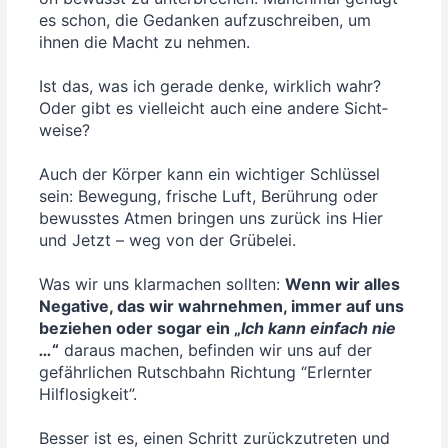
es schon, die Gedan­ken auf­zu­schrei­ben, um
ihnen die Macht zu neh­men.
Ist das, was ich gera­de den­ke, wirk­lich wahr?
Oder gibt es viel­leicht auch eine ande­re Sicht­
wei­se?
Auch der Kör­per kann ein wich­ti­ger Schlüs­sel
sein: Bewe­gung, fri­sche Luft, Berüh­rung oder
bewuss­tes Atmen brin­gen uns zurück ins Hier
und Jetzt – weg von der Grü­be­lei.
Was wir uns klar­ma­chen soll­ten:
Wenn wir alles
Nega­ti­ve, das wir wahr­neh­men, immer auf uns
bezie­hen oder sogar ein „
Ich kann ein­fach nie
…
“
dar­aus machen, befin­den wir uns auf der
gefähr­li­chen Rutsch­bahn Rich­tung “Erlern­ter
Hilf­lo­sig­keit”.
Bes­ser ist es, einen Schritt zurück­zu­tre­ten und