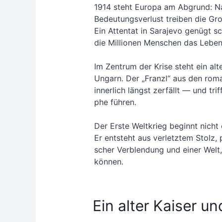
1914 steht Euro­pa am Abgrund: Nati
Bedeu­tungs­ver­lust trei­ben die Gr
Ein Atten­tat in Sara­je­vo genügt schl
die Mil­lio­nen Men­schen das Leben
Im Zen­trum der Kri­se steht ein al
Ungarn. Der „Franzl“ aus den roman­
inner­lich längst zer­fällt — und trif
phe füh­ren.
Der Ers­te Welt­krieg beginnt nicht
Er ent­steht aus ver­letz­tem Stolz, pol
scher Ver­blen­dung und einer Welt, 
können.
Ein alter Kaiser u