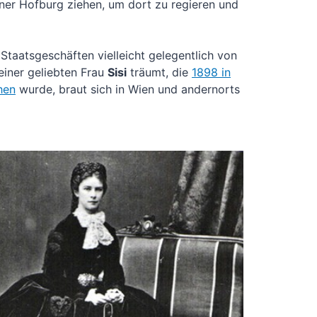
ner Hof­burg zie­hen, um dort zu regie­ren und
aats­ge­schäf­ten viel­leicht gele­gent­lich von
i­ner gelieb­ten Frau
Sisi
träumt, die
1898 in
hen
wur­de, braut sich in Wien und andern­orts