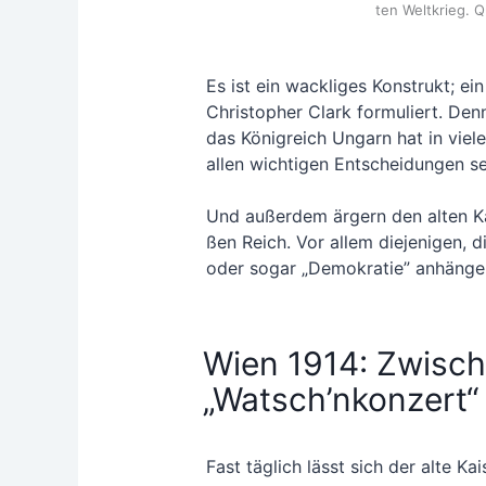
ten Welt­krieg. Q
Es ist ein wack­li­ges Kon­strukt; ein
Chris­to­pher Clark for­mu­liert. 
das König­reich Ungarn hat in vie­l
allen wich­ti­gen Ent­schei­dun­gen 
Und außer­dem ärgern den alten Kai­s
ßen Reich. Vor allem die­je­ni­gen, d
oder sogar „Demo­kra­tie” anhäng
Wien 1914: Zwisch
„Watsch’nkonzert“
Fast täg­lich lässt sich der alte Kai­