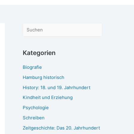
S
u
c
Kategorien
h
e
Biografie
n
Hamburg historisch
History: 18. und 19. Jahrhundert
Kindheit und Erziehung
Psychologie
Schreiben
Zeitgeschichte: Das 20. Jahrhundert