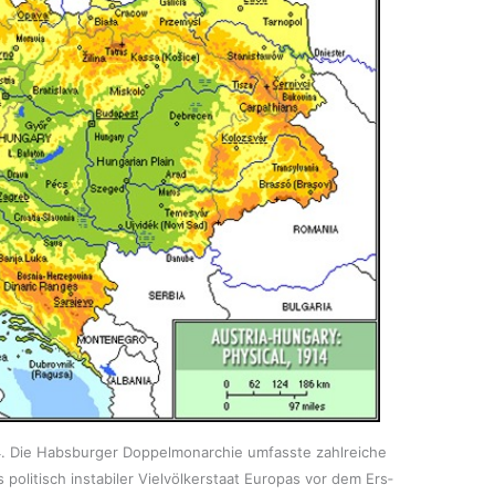
Die Habs­bur­ger Dop­pel­mon­ar­chie umfass­te zahl­rei­che
oli­tisch insta­bi­ler Viel­völ­ker­staat Euro­pas vor dem Ers­