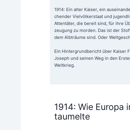
1914: Ein alter Kai­ser, ein aus­ein­an­de
chen­der Viel­völ­ker­staat und jugend­li
Atten­tä­ter, die bereit sind, für ihre Ü
zeu­gung zu mor­den. Das ist der Stof
dem Alb­träu­me sind. Oder Welt­ge­sch
Ein Hin­ter­grund­be­richt über Kai­ser 
Joseph und sei­nen Weg in den Ers­te
Weltkrieg.
1914: Wie Europa i
taumelte