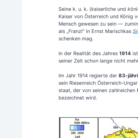
Sei­ne k. u. k. (
k
aiser­li­che und
k
öni
Kai­ser von Öster­reich und König v
Mensch gewe­sen zu sein — zumin
als „Franzl“ in Ernst Marisch­kas
Si
schen­ken mag.
In der Rea­li­tät des Jah­res
1914
ist
sei­ner Zeit schon lan­ge nicht mehr
Im Jahr 1914 regier­te der
83-jäh­r
sein Rie­sen­reich Öster­reich-Ungarn
staat, der von sei­nen zahl­rei­chen
bezeich­net wird.