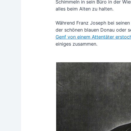
Schim­meln in sein Büro in der Wie­
alles beim Alten zu hal­ten.
Wäh­rend Franz Joseph bei sei­nen St
der schö­nen blau­en Donau oder se
Genf von einem Atten­tä­ter ersto­c
eini­ges zusammen.