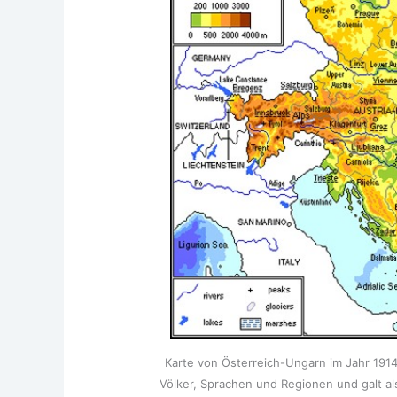
Kar­te von Öster­reich-Ungarn im Jahr 1914. 
Völ­ker, Spra­chen und Regio­nen und galt als p