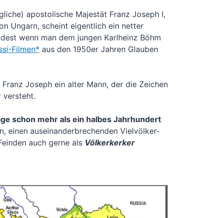
g­li­che) apos­to­li­sche Majes­tät Franz Joseph I,
on Ungarn, scheint eigent­lich ein net­ter
­dest wenn man dem jun­gen Karl­heinz Böhm
s­si
-Fil­men
*
aus den 1950er Jah­ren Glau­ben
 Franz Joseph ein alter Mann, der die Zei­chen
 ver­steht.
i­ge schon mehr als ein hal­bes Jahr­hun­dert
, einen aus­ein­an­der­bre­chen­den Viel­völ­ker­
 Fein­den auch ger­ne als
Völ­ker­ker­ker