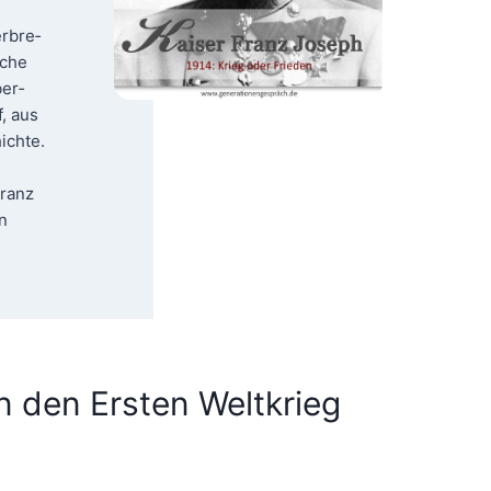
r­bre­
­che
ber­
f, aus
ich­te.
Franz
n
n den Ersten Weltkrieg