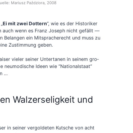
uel­le: Mari­usz Paźd­zio­ra, 2008
 „
Ei mit zwei Dot­tern
”, wie es der His­to­ri­ker
Denn auch wenn es Franz Joseph nicht gefällt —
en Belan­gen ein Mit­spra­che­recht und muss zu
sei­ne Zustim­mung geben.
er vie­ler sei­ner Unter­ta­nen in sei­nem gro­
ie neu­mo­di­sche Ideen wie “Natio­nal­staat”
en …
en Walzerseligkeit und
ser in sei­ner ver­gol­de­ten Kut­sche von acht