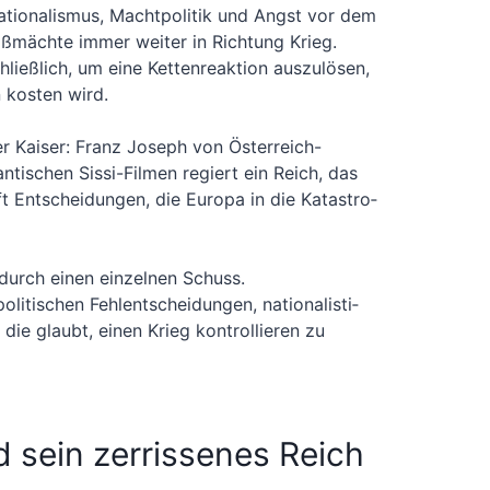
o­na­lis­mus, Macht­po­li­tik und Angst vor dem
oß­mäch­te immer wei­ter in Rich­tung Krieg.
ieß­lich, um eine Ket­ten­re­ak­ti­on aus­zu­lö­sen,
 kos­ten wird.
ter Kai­ser: Franz Joseph von Öster­reich-
ti­schen Sis­si-Fil­men regiert ein Reich, das
ft Ent­schei­dun­gen, die Euro­pa in die Kata­stro­
 durch einen ein­zel­nen Schuss.
i­ti­schen Fehl­ent­schei­dun­gen, natio­na­lis­ti­
die glaubt, einen Krieg kon­trol­lie­ren zu
nd sein zerrissenes Reich